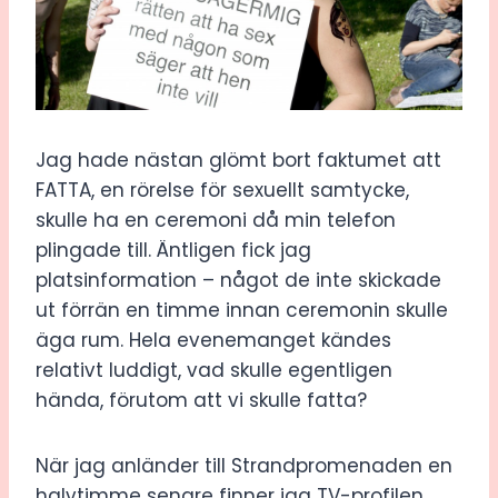
Jag hade nästan glömt bort faktumet att
FATTA, en rörelse för sexuellt samtycke,
skulle ha en ceremoni då min telefon
plingade till. Äntligen fick jag
platsinformation – något de inte skickade
ut förrän en timme innan ceremonin skulle
äga rum. Hela evenemanget kändes
relativt luddigt, vad skulle egentligen
hända, förutom att vi skulle fatta?
När jag anländer till Strandpromenaden en
halvtimme senare finner jag TV-profilen