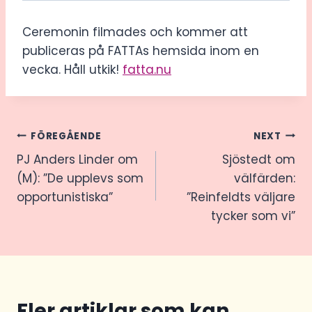
Ceremonin filmades och kommer att
publiceras på FATTAs hemsida inom en
vecka. Håll utkik!
fatta.nu
Inläggsnavigering
FÖREGÅENDE
NEXT
PJ Anders Linder om
Sjöstedt om
(M): ”De upplevs som
välfärden:
opportunistiska”
”Reinfeldts väljare
tycker som vi”
Fler artiklar som kan