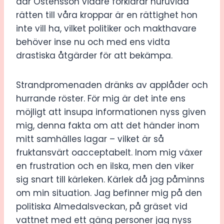
där Östensson vidare förklarar huruvida
rätten till våra kroppar är en rättighet hon
inte vill ha, vilket politiker och makthavare
behöver inse nu och med ens vidta
drastiska åtgärder för att bekämpa.
Strandpromenaden dränks av applåder och
hurrande röster. För mig är det inte ens
möjligt att insupa informationen nyss given
mig, denna fakta om att det händer inom
mitt samhälles lagar – vilket är så
fruktansvärt oacceptabelt. Inom mig växer
en frustration och en ilska, men den viker
sig snart till kärleken. Kärlek då jag påminns
om min situation. Jag befinner mig på den
politiska Almedalsveckan, på gräset vid
vattnet med ett gäng personer jag nyss