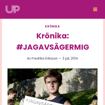
Skip
to
content
KRÖNIKA
Krönika:
#JAGAVSÄGERMIG
Av
Fredrika Eriksson
3 juli, 2014