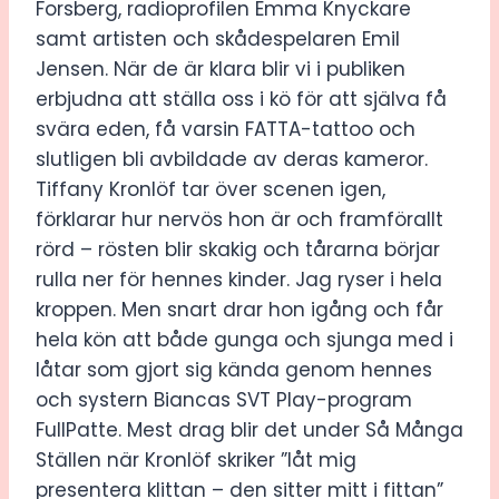
Forsberg, radioprofilen Emma Knyckare
samt artisten och skådespelaren Emil
Jensen. När de är klara blir vi i publiken
erbjudna att ställa oss i kö för att själva få
svära eden, få varsin FATTA-tattoo och
slutligen bli avbildade av deras kameror.
Tiffany Kronlöf tar över scenen igen,
förklarar hur nervös hon är och framförallt
rörd – rösten blir skakig och tårarna börjar
rulla ner för hennes kinder. Jag ryser i hela
kroppen. Men snart drar hon igång och får
hela kön att både gunga och sjunga med i
låtar som gjort sig kända genom hennes
och systern Biancas SVT Play-program
FullPatte. Mest drag blir det under Så Många
Ställen när Kronlöf skriker ”låt mig
presentera klittan – den sitter mitt i fittan”