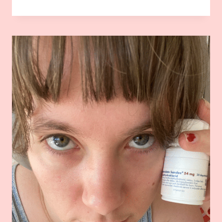
FÖR
KOKAIN:
FLERA
LEOS
LEKLAND
DRABBADE