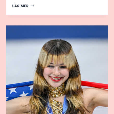
SVENSKARNA
LÄS MER
FAST
I
DUBAI:
VAD
HÄNDER
NU?