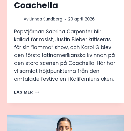
Coachella
Av
Linnea Sundberg
20 april, 2026
Popstjärnan Sabrina Carpenter blir
kallad för rasist, Justin Bieber kritiseras
för sin “lamma” show, och Karol G blev
den första latinamerikanska kvinnan på
den stora scenen på Coachella. Här har
vi samlat höjdpunkterna från den
omtalade festivalen i Kaliforniens öken.
DÄRFÖR
LÄS MER
RASAR
FANS
MOT
SABRINA
CARPENTER
EFTER