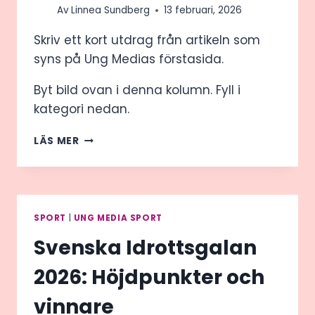
Av
Linnea Sundberg
13 februari, 2026
Skriv ett kort utdrag från artikeln som
syns på Ung Medias förstasida.
Byt bild ovan i denna kolumn. Fyll i
kategori nedan.
ÄR
LÄS MER
JAG
EN
SLAV
TILL
MIN
SPORT
|
UNG MEDIA SPORT
MOBIL?
Svenska Idrottsgalan
2026: Höjdpunkter och
vinnare