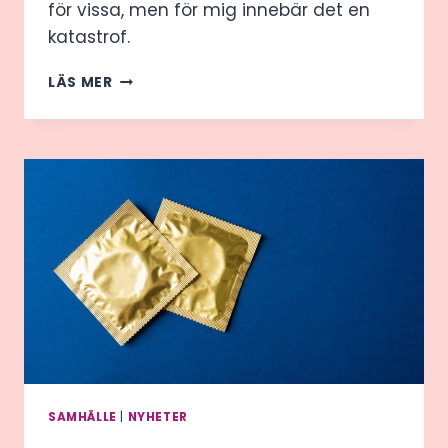
för vissa, men för mig innebär det en
katastrof.
KAN
LÄS MER
JAG
FÅ
MIN
MEDICIN
ELLER?
SAMHÄLLE
|
NYHETER