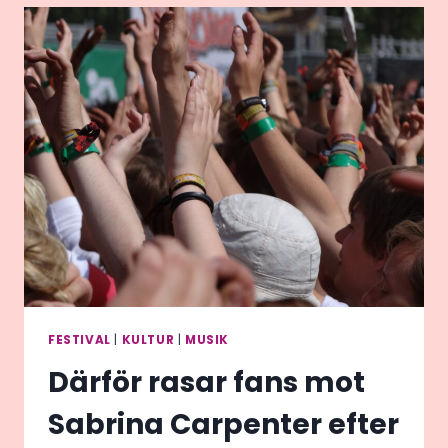
PÅ
KONDOMER?
FESTIVAL
|
KULTUR
|
MUSIK
Därför rasar fans mot
Sabrina Carpenter efter