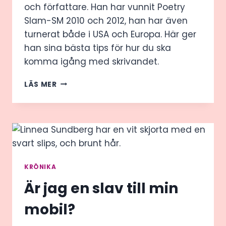
och författare. Han har vunnit Poetry
Slam-SM 2010 och 2012, han har även
turnerat både i USA och Europa. Här ger
han sina bästa tips för hur du ska
komma igång med skrivandet.
DRÖMJOBBET
LÄS MER
–
FEM
KNEP
FÖR
ATT
BLI
EN
DUKTIG
KRÖNIKA
POET
Är jag en slav till min
mobil?