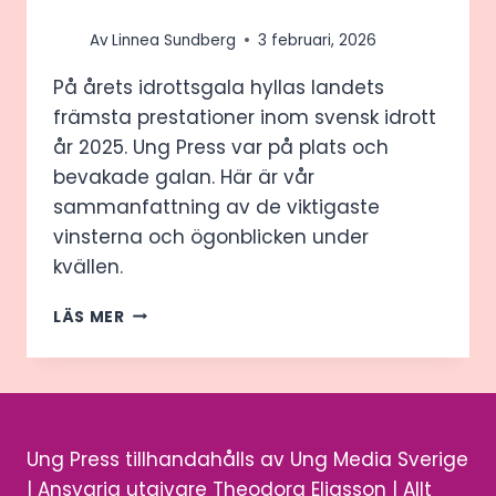
Av
Linnea Sundberg
3 februari, 2026
På årets idrottsgala hyllas landets
främsta prestationer inom svensk idrott
år 2025. Ung Press var på plats och
bevakade galan. Här är vår
sammanfattning av de viktigaste
vinsterna och ögonblicken under
kvällen.
SVENSKA
LÄS MER
IDROTTSGALAN
2026:
HÖJDPUNKTER
OCH
VINNARE
Ung Press tillhandahålls av Ung Media Sverige
| Ansvarig utgivare Theodora Eliasson | Allt