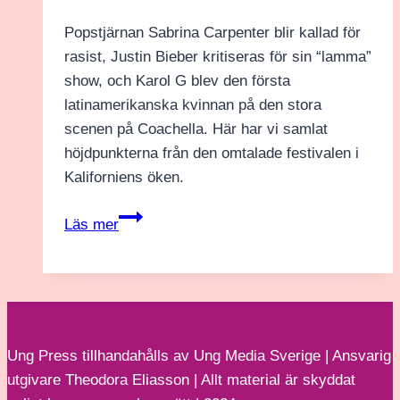
Popstjärnan Sabrina Carpenter blir kallad för
rasist, Justin Bieber kritiseras för sin “lamma”
show, och Karol G blev den första
latinamerikanska kvinnan på den stora
scenen på Coachella. Här har vi samlat
höjdpunkterna från den omtalade festivalen i
Kaliforniens öken.
Därför
Läs mer
rasar
fans
mot
Sabrina
Carpenter
Ung Press tillhandahålls av Ung Media Sverige | Ansvarig
efter
utgivare Theodora Eliasson | Allt material är skyddat
Coachella