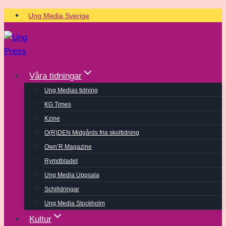
Skip
Ung Media Sverige
to
content
Våra tidningar
Ung Medias tidning
KG Times
Kzine
O(R)DEN Midgårds fria skoltidning
Own’R Magazine
Rymdbladet
Ung Media Uppsala
Schilldringar
Ung Media Stockholm
Kultur