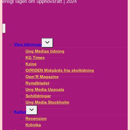
enligt lagen om upphovsrätt | 2024
Toggle
Våra tidningar
child
menu
Ung Medias tidning
KG Times
Kzine
O(R)DEN Midgårds fria skoltidning
Own’R Magazine
Rymdbladet
Ung Media Uppsala
Schilldringar
Ung Media Stockholm
Toggle
Kultur
child
menu
Recension
Krönika