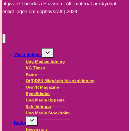
utgivare Theodora Eliasson | Allt material är skyddat
enligt lagen om upphovsrätt | 2024
Toggle
Våra tidningar
child
menu
Ung Medias tidning
KG Times
Kzine
O(R)DEN Midgårds fria skoltidning
Own’R Magazine
Rymdbladet
Ung Media Uppsala
Schilldringar
Ung Media Stockholm
Toggle
Kultur
child
menu
Recension