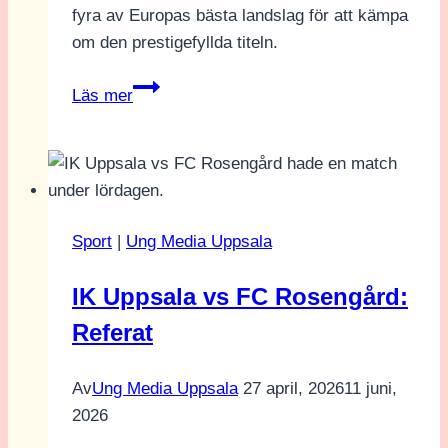
fyra av Europas bästa landslag för att kämpa
om den prestigefyllda titeln.
Final
Läs mer
Four-
feber
i
Ängelholm
–
Sport
|
Ung Media Uppsala
Europas
volleybollelit
IK Uppsala vs FC Rosengård:
gjorde
Referat
upp
i
Catena
Av
Ung Media Uppsala
27 april, 2026
11 juni,
Arena
2026