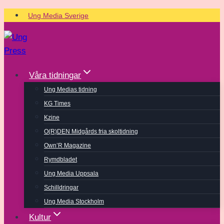
Skip
Ung Media Sverige
to
content
Våra tidningar
Ung Medias tidning
KG Times
Kzine
O(R)DEN Midgårds fria skoltidning
Own’R Magazine
Rymdbladet
Ung Media Uppsala
Schilldringar
Ung Media Stockholm
Kultur