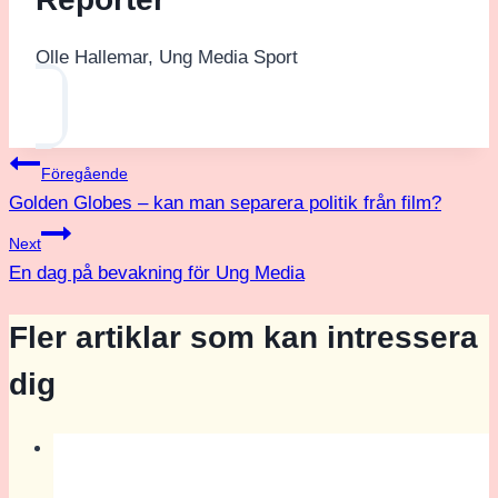
Olle Hallemar, Ung Media Sport
Inläggsnavigering
Föregående
Golden Globes – kan man separera politik från film?
Next
En dag på bevakning för Ung Media
Fler artiklar som kan intressera
dig