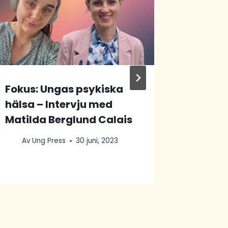
om psy
barn o
Av
Un
Fokus: Ungas psykiska
hälsa – Intervju med
Matilda Berglund Calais
Av
Ung Press
30 juni, 2023