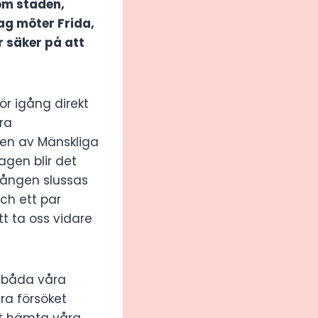
om staden,
ag möter Frida,
r säker på att
ör igång direkt
ra
gen av Mänskliga
agen blir det
gången slussas
och ett par
t ta oss vidare
n båda våra
dra försöket
att hämta våra