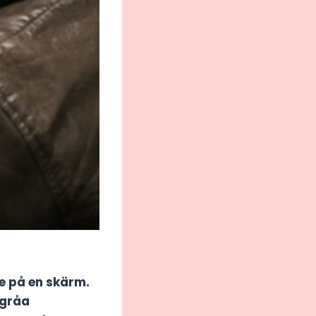
se på en skärm.
 gråa