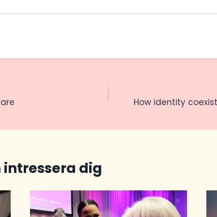
igering
tare
How identity coexis
 intressera dig