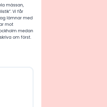
 hela mässan,
tik”. Vi får
. Jag lämnar med
kar mot
 Stockholm medan
skriva om först.