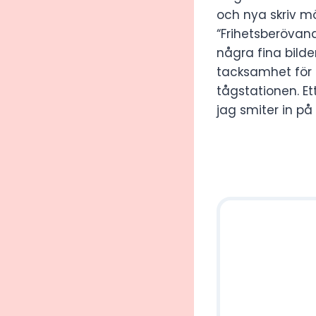
och nya skriv möj
“Frihetsberövand
några fina bild
tacksamhet för m
tågstationen. E
jag smiter in på 