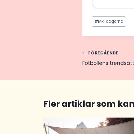
Post
#
MR-dagarna
Tags:
Inläggsnav
FÖREGÅENDE
Fotbollens trendsät
Fler artiklar som kan