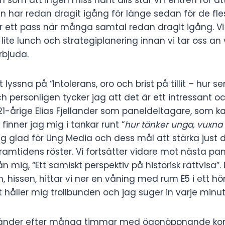
 har redan dragit igång för länge sedan för de fles
er ett pass när många samtal redan dragit igång. 
 lite lunch och strategiplanering innan vi tar oss an
erbjuda.
t lyssna på “Intolerans, oro och brist på tillit – hur
h personligen tycker jag att det är ett intressant oc
-årige Elias Fjellander som paneldeltagare, som k
finner jag mig i tankar runt “
hur tänker unga, vuxna 
g glad för Ung Media och dess mål att stärka just d
ramtidens röster. Vi fortsätter vidare mot nästa pan
ån mig, “Ett samiskt perspektiv på historisk rättvisa”.
, hissen, hittar vi ner en våning med rum E5 i ett hö
håller mig trollbunden och jag suger in varje minut
länder efter många timmar med ögonöppnande kon