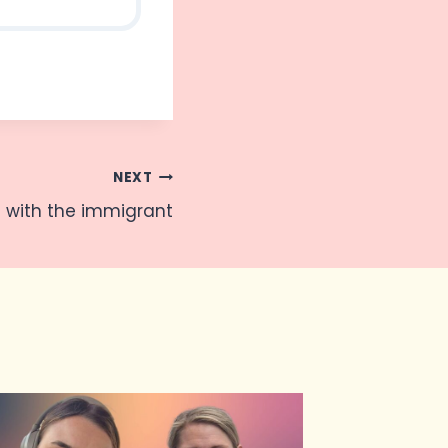
NEXT
t with the immigrant
Bris oc