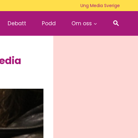
Ung Media Sverige
Debatt
Podd
Om oss
edia