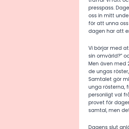
presspass. Dagen
oss in mitt und
för att unna oss
dagen har att 
Vi börjar med at
sin omvärld?”
oc
Men även med 21
de ungas röster, 
Samtalet gör mi
unga rösterna, f
personligt val fr
provet för dagen
samtal, men det 
Dagens slut an