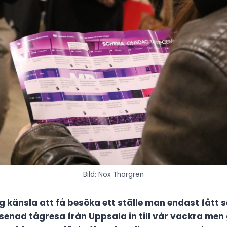
Bild: Nox Thorgren
ig känsla att få besöka ett ställe man endast fått 
rsenad tågresa från Uppsala in till vår vackra men