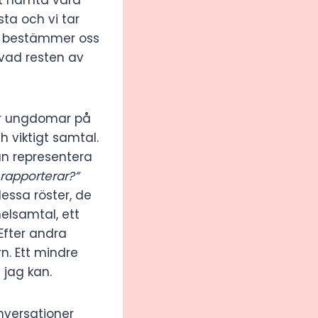
ta och vi tar
Vi bestämmer oss
 vad resten av
 ser ungdomar på
h viktigt samtal.
an representera
rapporterar?”
essa röster, de
elsamtal, ett
 Efter andra
rn. Ett mindre
 jag kan.
versationer