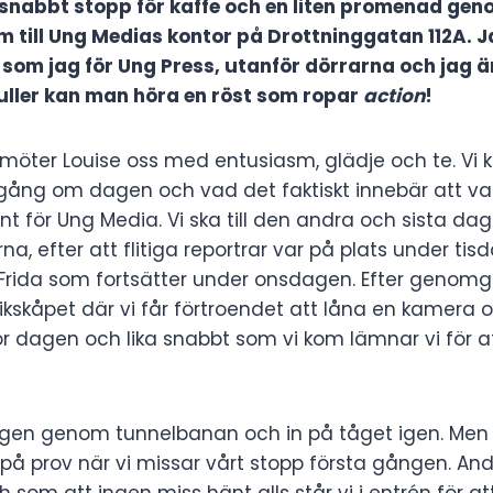
snabbt stopp för kaffe och en liten promenad gen
 till Ung Medias kontor på Drottninggatan 112A. J
 som jag för Ung Press, utanför dörrarna och jag ä
uller kan man höra en röst som ropar
action
!
möter Louise oss med entusiasm, glädje och te. Vi k
ng om dagen och vad det faktiskt innebär att va
t för Ung Media. Vi ska till den andra och sista da
a, efter att flitiga reportrar var på plats under tisd
Frida som fortsätter under onsdagen. Efter genom
eknikskåpet där vi får förtroendet att låna en kamera 
r dagen och lika snabbt som vi kom lämnar vi för at
.
vägen genom tunnelbanan och in på tåget igen. Me
 på prov när vi missar vårt stopp första gången. An
och som att ingen miss hänt alls står vi i entrén för 