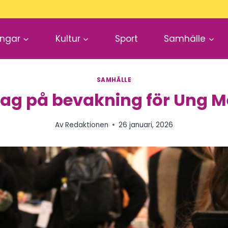
ingar
Kultur
Sport
Samhälle
SAMHÄLLE
dag på bevakning för Ung M
Av
Redaktionen
26 januari, 2026