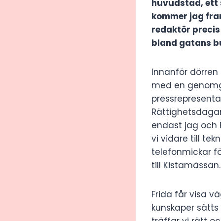
huvudstad, ett 
kommer jag fram
redaktör precis
bland gatans b
Innanför dörren 
med en genomgå
pressrepresentan
Rättighetsdagarn
endast jag och 
vi vidare till t
telefonmickar fö
till Kistamässan
Frida får visa 
kunskaper sätts
träffar vi rätt 