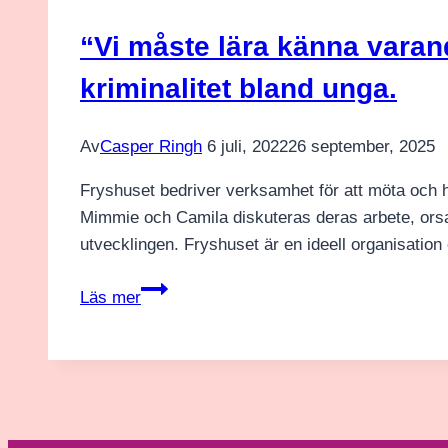
nått
vägs
“Vi måste lära känna varan
ände
kriminalitet bland unga.
med
nuvarande
polisorganisation”
Av
Casper Ringh
6 juli, 2022
26 september, 2025
Fryshuset bedriver verksamhet för att möta och hj
Mimmie och Camila diskuteras deras arbete, orsa
utvecklingen. Fryshuset är en ideell organisation
“Vi
Läs mer
måste
lära
känna
varandra”
En