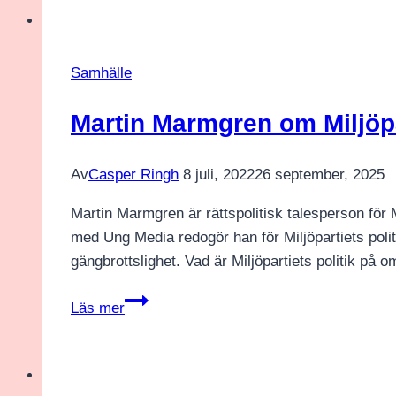
brottslighet
och
kriminalitet
Samhälle
–
vad
Martin Marmgren om Miljöpar
vill
SD?
Av
Casper Ringh
8 juli, 2022
26 september, 2025
Martin Marmgren är rättspolitisk talesperson för 
med Ung Media redogör han för Miljöpartiets pol
gängbrottslighet. Vad är Miljöpartiets politik p
Martin
Läs mer
Marmgren
om
Miljöpartiets
rättspolitik