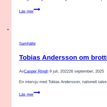
Paulina
Läs mer
Brandberg
(L)
–
brottslighet
och
Samhälle
gängkriminalitet
bland
Tobias Andersson om brottsl
unga
Av
Casper Ringh
9 juli, 2022
26 september, 2025
En intervju med Tobias Andersson, nationell tale
Tobias
Läs mer
Andersson
om