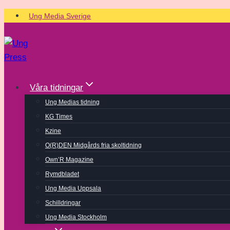
Skip
Ung Media Sverige
to
content
Våra tidningar
Ung Medias tidning
KG Times
Kzine
O(R)DEN Midgårds fria skoltidning
Own’R Magazine
Rymdbladet
Ung Media Uppsala
Schilldringar
Ung Media Stockholm