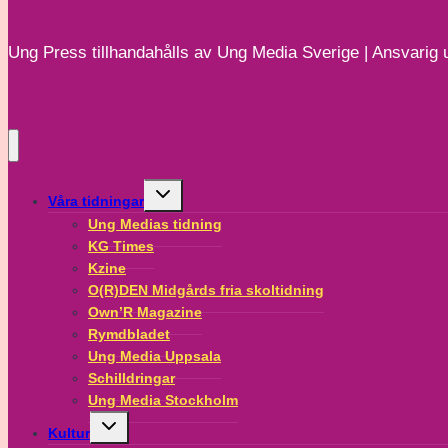
intervju
med
Ung Press tillhandahålls av Ung Media Sverige | Ansvarig u
Fryshuset
om
utanförskap
och
kriminalitet
Toggle
bland
Våra tidningar
child
unga.
menu
Ung Medias tidning
KG Times
Kzine
O(R)DEN Midgårds fria skoltidning
Own’R Magazine
Rymdbladet
Ung Media Uppsala
Schilldringar
Ung Media Stockholm
Toggle
Kultur
child