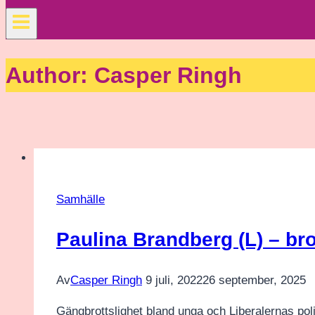
Author: Casper Ringh
Samhälle
Paulina Brandberg (L) – bro
Av
Casper Ringh
9 juli, 2022
26 september, 2025
Gängbrottslighet bland unga och Liberalernas poli