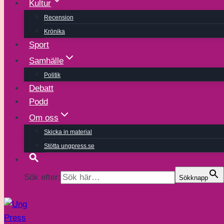
Kultur
Recension
Krönika
Sport
Samhälle
Politik
Debatt
Podd
Om oss
Skicka in material
Stötta ungpress.se
Sök efter:
Sökknapp