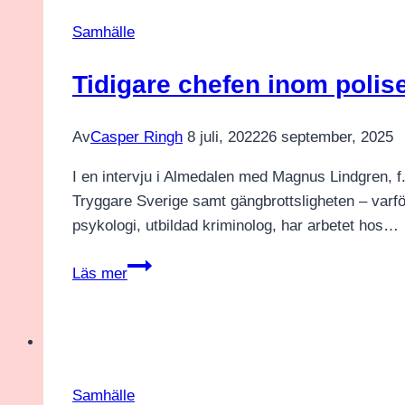
Samhälle
Tidigare chefen inom polis
Av
Casper Ringh
8 juli, 2022
26 september, 2025
I en intervju i Almedalen med Magnus Lindgren, f
Tryggare Sverige samt gängbrottsligheten – varfö
psykologi, utbildad kriminolog, har arbetet hos…
Tidigare
Läs mer
chefen
inom
polisen:
“Vi
har
Samhälle