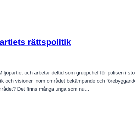
tiets rättspolitik
Miljöpartiet och arbetar deltid som gruppchef för polisen i s
itik och visioner inom området bekämpande och förebyggande 
å området? Det finns många unga som nu…