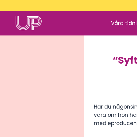
Skip
to
content
Våra tidn
”Syf
Har du någonsin
vara om hon had
medieproducente