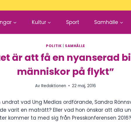
ingar
Kultur
Sport
Samhälle
POLITIK
|
SAMHÄLLE
tet är att få en nyanserad bi
människor på flykt”
Av
Redaktionen
22 maj, 2016
 undrat vad Ung Medias ordförande, Sandra Rönnsved
e varit en maträtt? Eller vad hon önskar att alla u
r kommer ta med sig från Presskonferensen 2016? 