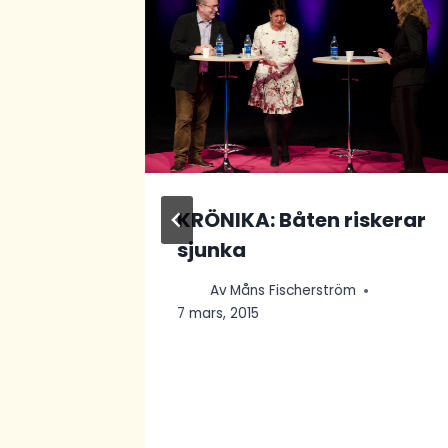
on
ch
i, 2019
KRÖNIKA: Båten riskerar
sjunka
Av
Måns Fischerström
7 mars, 2015