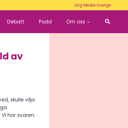
Ung Media Sverige
Debatt
Podd
Om oss
ld av
, skulle vilja
nga
Vi har svaren.