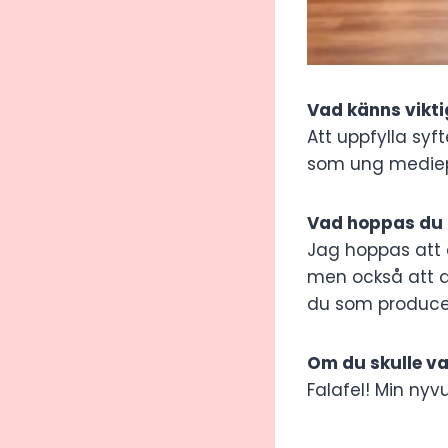
Vad känns vikti
Att uppfylla sy
som ung mediep
Vad hoppas du 
Jag hoppas att a
men också att d
du som producent
Om du skulle va
Falafel! Min nyvu