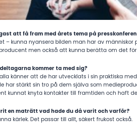
gast att få fram med årets tema på presskonfere
ftet – kunna nyansera bilden man har av människor p
roducent men också att kunna berätta om det för
deltagarna kommer ta med sig?
lla känner att de har utvecklats i sin praktiska med
e har stärkt sin tro på dem själva som medieprodu
 kunnat knyta kontakter till framtiden och haft det
rit en maträtt vad hade du då varit och varför?
nna kärlek. Det passar till allt, säkert frukost också.