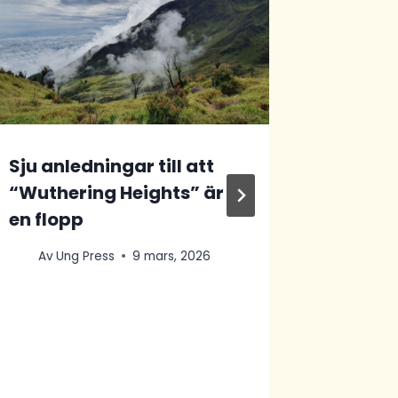
Sju anledningar till att
“Wuthering Heights” är
Met Ga
en flopp
bara o
väljer 
Av
Ung Press
9 mars, 2026
Av
Va
10 maj, 20