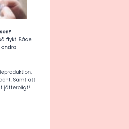
nsen?
å flykt. Både
 andra.
ieproduktion,
cent. Samt att
 jätteroligt!