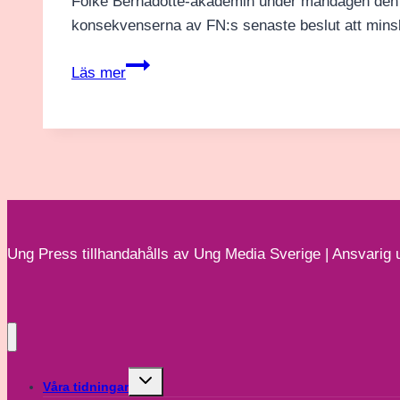
Folke Bernadotte-akademin under måndagen den 3 
konsekvenserna av FN:s senaste beslut att mins
FN:s
Läs mer
framtida
styrka
utan
USA
Ung Press tillhandahålls av Ung Media Sverige | Ansvarig u
Toggle
Våra tidningar
child