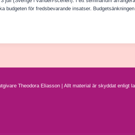
juli (Sverige i världen-scenen). I ett seminarium arranger
ka budgeten för fredsbevarande insatser. Budgetsänkninge
tgivare Theodora Eliasson | Allt material är skyddat enligt 