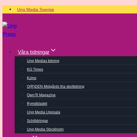
Skip
Ung Media Sverige
to
content
Våra tidningar
Ung Medias tidning
KG Times
Kzine
O(R)DEN Midgårds fria skoltidning
Own’R Magazine
Rymdbladet
Ung Media Uppsala
Schilldringar
Ung Media Stockholm