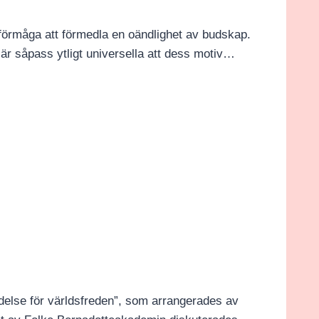
s förmåga att förmedla en oändlighet av budskap.
r är såpass ytligt universella att dess motiv…
delse för världsfreden”, som arrangerades av