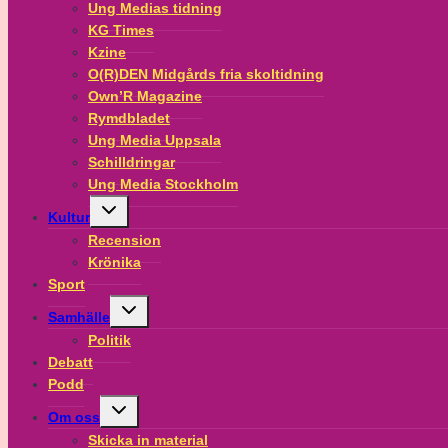
menu
Ung Medias tidning
KG Times
Kzine
O(R)DEN Midgårds fria skoltidning
Own’R Magazine
Rymdbladet
Ung Media Uppsala
Schilldringar
Ung Media Stockholm
Toggle
Kultur
child
menu
Recension
Krönika
Sport
Toggle
Samhälle
child
menu
Politik
Debatt
Podd
Toggle
Om oss
child
menu
Skicka in material