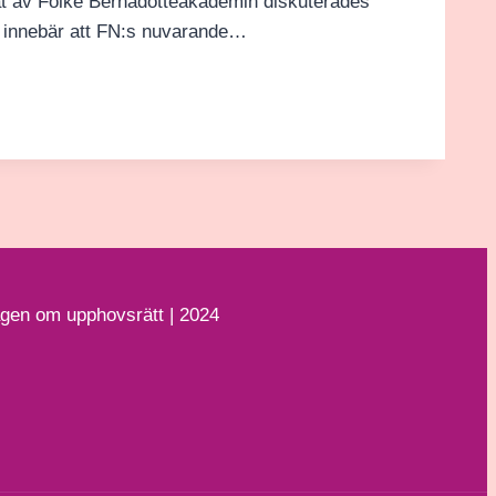
at av Folke Bernadotteakademin diskuterades
n innebär att FN:s nuvarande…
lagen om upphovsrätt | 2024