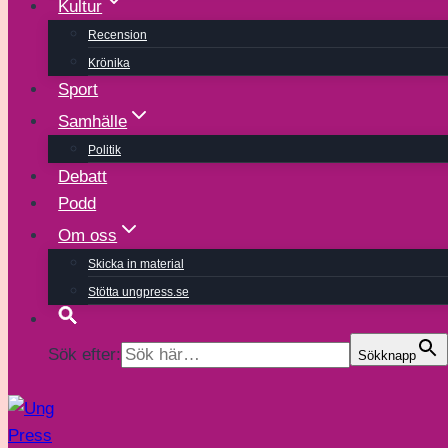
Kultur
Recension
Krönika
Sport
Samhälle
Politik
Debatt
Podd
Om oss
Skicka in material
Stötta ungpress.se
Sök efter:
Sökknapp