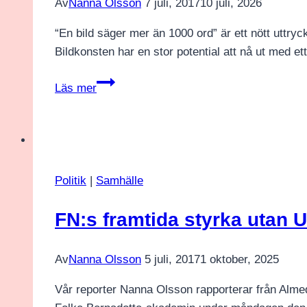
Av
Nanna Olsson
7 juli, 2017
10 juli, 2026
“En bild säger mer än 1000 ord” är ett nött uttryc
Bildkonsten har en stor potential att nå ut med et
Radikalisering
Läs mer
i
en
visuell
kultur
Politik
|
Samhälle
FN:s framtida styrka utan 
Av
Nanna Olsson
5 juli, 2017
1 oktober, 2025
Vår reporter Nanna Olsson rapporterar från Almed