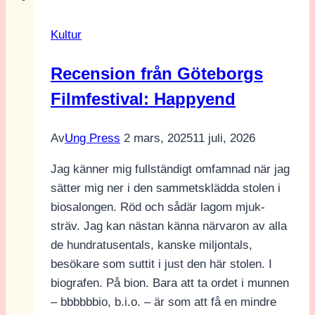
nyheter
Kultur
Recension från Göteborgs
Filmfestival: Happyend
Av
Ung Press
2 mars, 2025
11 juli, 2026
Jag känner mig fullständigt omfamnad när jag
sätter mig ner i den sammetsklädda stolen i
biosalongen. Röd och sådär lagom mjuk-
sträv. Jag kan nästan känna närvaron av alla
de hundratusentals, kanske miljontals,
besökare som suttit i just den här stolen. I
biografen. På bion. Bara att ta ordet i munnen
– bbbbbbio, b.i.o. – är som att få en mindre