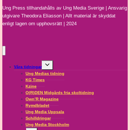
ögon
Ung Press tillhandahålls av Ung Media Sverige | Ansvarig
utgivare Theodora Eliasson | Allt material är skyddat
enligt lagen om upphovsrätt | 2024
Toggle
Våra tidningar
child
menu
Ung Medias tidning
KG Times
Kzine
O(R)DEN Midgårds fria skoltidning
Own’R Magazine
Rymdbladet
Ung Media Uppsala
Schilldringar
Ung Media Stockholm