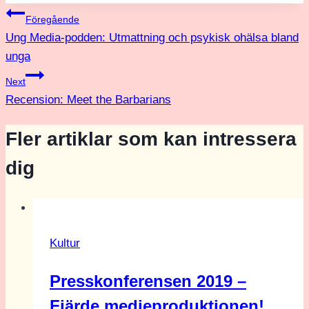
Inläggsnavigering
Föregående
Ung Media-podden: Utmattning och psykisk ohälsa bland
unga
Next
Recension: Meet the Barbarians
Fler artiklar som kan intressera
dig
Kultur
Presskonferensen 2019 –
Fjärde medieproduktionen!