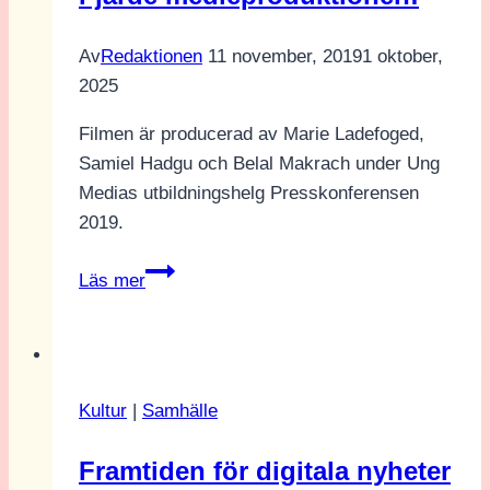
Av
Redaktionen
11 november, 2019
1 oktober,
2025
Filmen är producerad av Marie Ladefoged,
Samiel Hadgu och Belal Makrach under Ung
Medias utbildningshelg Presskonferensen
2019.
Presskonferensen
Läs mer
2019
–
Fjärde
medieproduktionen!
Kultur
|
Samhälle
Framtiden för digitala nyheter