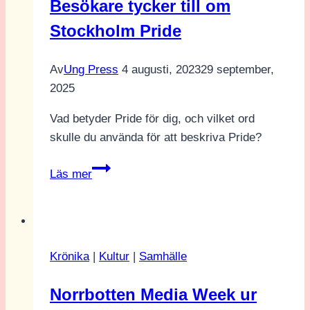
Besökare tycker till om
en
Stockholm Pride
bred
representation”
Av
Ung Press
4 augusti, 2023
29 september,
2025
Vad betyder Pride för dig, och vilket ord
skulle du använda för att beskriva Pride?
Besökare
Läs mer
tycker
till
om
Stockholm
Krönika
|
Kultur
|
Samhälle
Pride
Norrbotten Media Week ur