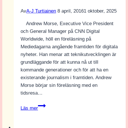
Av
A-J Turtiainen
8 april, 2016
1 oktober, 2025
Andrew Morse, Executive Vice President
och General Manager på CNN Digital
Worldwide, höll en föreläsning på
Mediedagarna angående framtiden för digitala
nyheter. Han menar att teknikutvecklingen är
grundläggande för att kunna nå ut till
kommande generationer och för att ha en
existerande journalism i framtiden. Andrew
Morse börjar sin föreläsning med en
tidsresa…
Framtiden
Läs mer
för
digitala