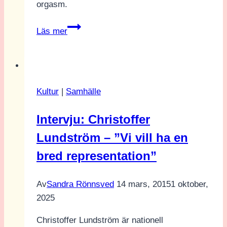
orgasm.
Recension
Läs mer
från
Göteborgs
Filmfestival:
Happyend
Kultur
|
Samhälle
Intervju: Christoffer
Lundström – ”Vi vill ha en
bred representation”
Av
Sandra Rönnsved
14 mars, 2015
1 oktober,
2025
Christoffer Lundström är nationell