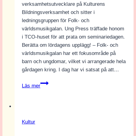
verksamhetsutvecklare på Kulturens
Bildningsverksamhet och sitter i
ledningsgruppen för Folk- och
världsmusikgalan. Ung Press träffade honom
i TCO-huset för att prata om seminariedagen.
Berätta om lördagens upplägg! – Folk- och
världsmusikgalan har ett fokusområde på
barn och ungdomar, vilket vi arrangerade hela
gårdagen kring. I dag har vi satsat på att…
Intervju:
Läs mer
Christoffer
Lundström
–
”Vi
Kultur
vill
ha