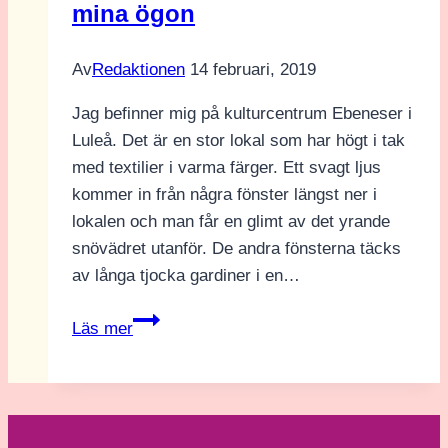
mina ögon
Av
Redaktionen
14 februari, 2019
Jag befinner mig på kulturcentrum Ebeneser i
Luleå. Det är en stor lokal som har högt i tak
med textilier i varma färger. Ett svagt ljus
kommer in från några fönster längst ner i
lokalen och man får en glimt av det yrande
snövädret utanför. De andra fönsterna täcks
av långa tjocka gardiner i en…
Norrbotten
Läs mer
Media
Week
ur
mina