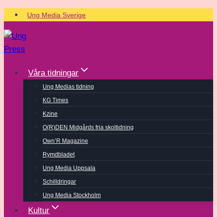
Skip
Ung Media Sverige
to
content
Våra tidningar
Ung Medias tidning
KG Times
Kzine
O(R)DEN Midgårds fria skoltidning
Own’R Magazine
Rymdbladet
Ung Media Uppsala
Schilldringar
Ung Media Stockholm
Kultur