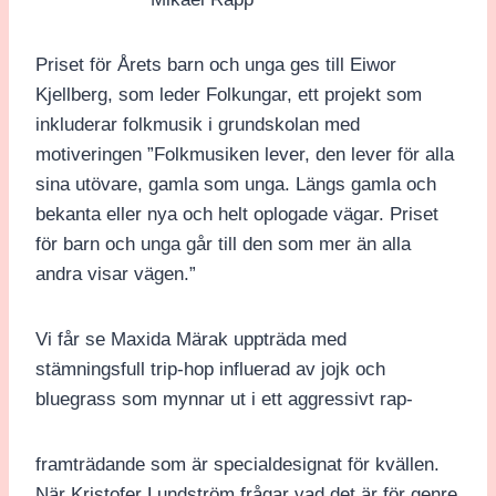
Priset för Årets barn och unga ges till Eiwor
Kjellberg, som leder Folkungar, ett projekt som
inkluderar folkmusik i grundskolan med
motiveringen ”Folkmusiken lever, den lever för alla
sina utövare, gamla som unga. Längs gamla och
bekanta eller nya och helt oplogade vägar. Priset
för barn och unga går till den som mer än alla
andra visar vägen.”
Vi får se Maxida Märak uppträda med
stämningsfull trip-hop influerad av jojk och
bluegrass som mynnar ut i ett aggressivt rap-
framträdande som är specialdesignat för kvällen.
När Kristofer Lundström frågar vad det är för genre