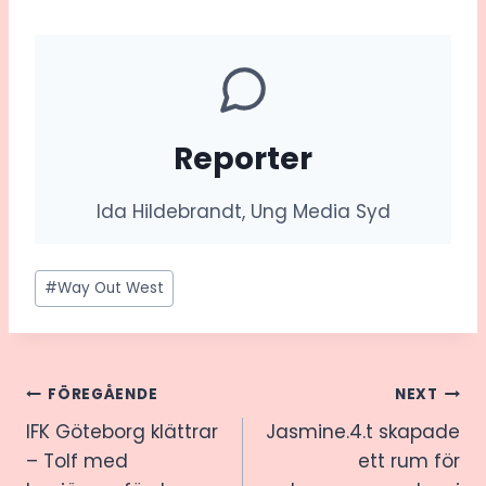
Reporter
Ida Hildebrandt, Ung Media Syd
Post
#
Way Out West
Tags:
Inläggsnavigering
FÖREGÅENDE
NEXT
IFK Göteborg klättrar
Jasmine.4.t skapade
– Tolf med
ett rum för