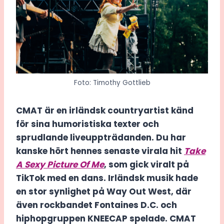
Foto: Timothy Gottlieb
CMAT är en irländsk countryartist känd
för sina humoristiska texter och
sprudlande liveuppträdanden. Du har
kanske hört hennes senaste virala hit
Take
A Sexy Picture Of Me
, som gick viralt på
TikTok med en dans. Irländsk musik hade
en stor synlighet på Way Out West, där
även rockbandet Fontaines D.C. och
hiphopgruppen KNEECAP spelade. CMAT