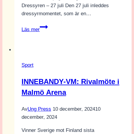
Dressyren – 27 juli Den 27 juli inleddes
dressyrmomentet, som är en…
En
Läs mer
sammanfattning
av
fälttävlan
OS
Sport
Paris
2024
INNEBANDY-VM: Rivalmöte i
Malmö Arena
Av
Ung Press
10 december, 2024
10
december, 2024
Vinner Sverige mot Finland sista