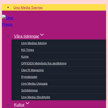
Skip
Ung Media Sverige
to
content
Våra tidningar
Ung Medias tidning
KG Times
Kzine
O(R)DEN Midgårds fria skoltidning
Own’R Magazine
Rymdbladet
Ung Media Uppsala
Schilldringar
Ung Media Stockholm
Kultur