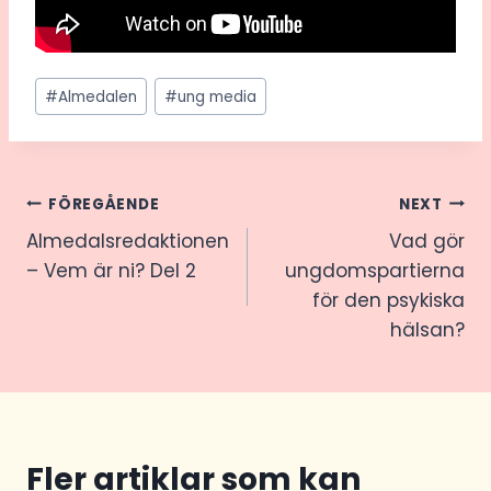
Post
#
Almedalen
#
ung media
Tags:
Inläggsnavigering
FÖREGÅENDE
NEXT
Almedalsredaktionen
Vad gör
– Vem är ni? Del 2
ungdomspartierna
för den psykiska
hälsan?
Fler artiklar som kan