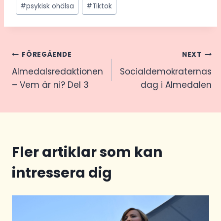
#
psykisk ohälsa
#
Tiktok
Inläggsnavigering
FÖREGÅENDE
NEXT
Almedalsredaktionen
Socialdemokraternas
– Vem är ni? Del 3
dag i Almedalen
Fler artiklar som kan
intressera dig