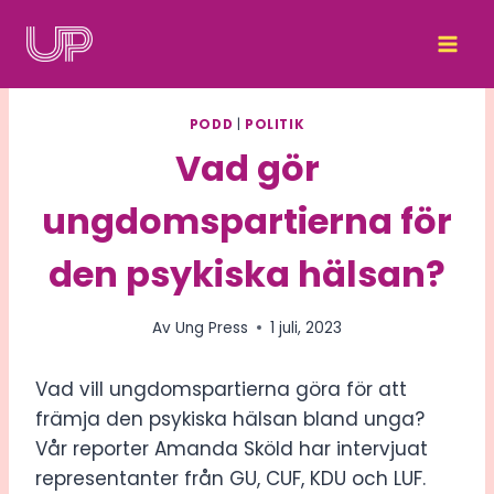
Skip
to
content
PODD
|
POLITIK
Vad gör
ungdomspartierna för
den psykiska hälsan?
Av
Ung Press
1 juli, 2023
Vad vill ungdomspartierna göra för att
främja den psykiska hälsan bland unga?
Vår reporter Amanda Sköld har intervjuat
representanter från GU, CUF, KDU och LUF.