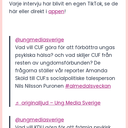
Varje intervju har blivit en egen TikTok, se de
här eller direkt i
appen
!
@ungmediasverige
Vad vill CUF göra för att förbättra ungas
psykiska hälsa? och vad skiljer CUF från
resten av ungdomsförbunden? De
frågorna ställer vår reporter Amanda
Sköld till CUF:s socialpolitiske talesperson
Nils Nilsson Puronen
#almedalsveckan
♬ originalljud – Ung Media Sverige
@ungmediasverige
Vad vill KDU göra för att främja psykisk