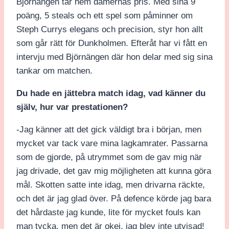
Björnängen tar hem damernas pris. Med sina 9
poäng, 5 steals och ett spel som påminner om
Steph Currys elegans och precision, styr hon allt
som går rätt för Dunkholmen. Efteråt har vi fått en
intervju med Björnängen där hon delar med sig sina
tankar om matchen.
Du hade en jättebra match idag, vad känner du
själv, hur var prestationen?
-Jag känner att det gick väldigt bra i början, men
mycket var tack vare mina lagkamrater. Passarna
som de gjorde, på utrymmet som de gav mig när
jag drivade, det gav mig möjligheten att kunna göra
mål. Skotten satte inte idag, men drivarna räckte,
och det är jag glad över. På defence körde jag bara
det hårdaste jag kunde, lite för mycket fouls kan
man tycka, men det är okej, jag blev inte utvisad!