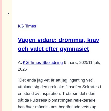
blandas
med
humor
när
KG Times
Nobelpristagare
besöker
Vägen vidare: drömmar, krav
KG
och valet efter gymnasiet
Av
KG Times Skoltidning
6 mars, 2025
11 juli,
2026
”Det enda jag vet är att jag ingenting vet”,
uttalade sig den grekiske filosofen Sokrates i
en stund av inspiration. Trots sin del i den
dåtida kulturella blomstringen reflekterade
han över människans begränsade vetskap.