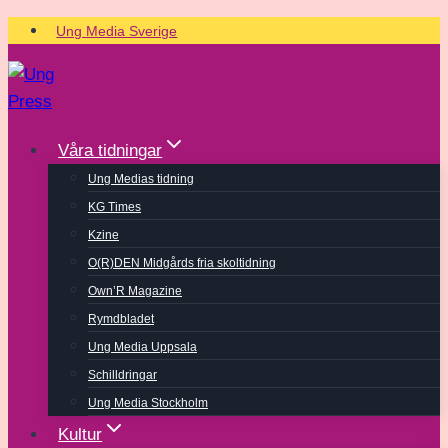
Skip
Ung Media Sverige
to
content
Våra tidningar
Ung Medias tidning
KG Times
Kzine
O(R)DEN Midgårds fria skoltidning
Own’R Magazine
Rymdbladet
Ung Media Uppsala
Schilldringar
Ung Media Stockholm
Kultur