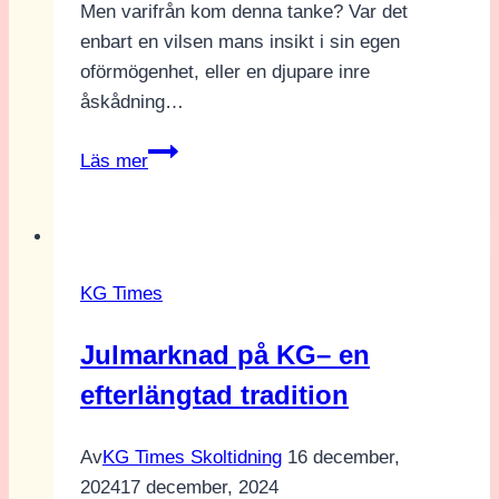
Men varifrån kom denna tanke? Var det
enbart en vilsen mans insikt i sin egen
oförmögenhet, eller en djupare inre
åskådning…
Vägen
Läs mer
vidare:
drömmar,
krav
och
KG Times
valet
efter
Julmarknad på KG– en
gymnasiet
efterlängtad tradition
Av
KG Times Skoltidning
16 december,
2024
17 december, 2024