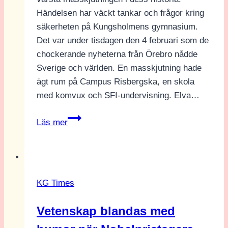
Händelsen har väckt tankar och frågor kring
säkerheten på Kungsholmens gymnasium.
Det var under tisdagen den 4 februari som de
chockerande nyheterna från Örebro nådde
Sverige och världen. En masskjutning hade
ägt rum på Campus Risbergska, en skola
med komvux och SFI-undervisning. Elva…
Skolskjutning
Läs mer
väcker
tankar
på
Kungsholmens
KG Times
gymnasium
Vetenskap blandas med