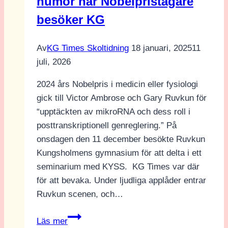
humor när Nobelpristagare
besöker KG
Av
KG Times Skoltidning
18 januari, 2025
11
juli, 2026
2024 års Nobelpris i medicin eller fysiologi
gick till Victor Ambrose och Gary Ruvkun för
“upptäckten av mikroRNA och dess roll i
posttranskriptionell genreglering.” På
onsdagen den 11 december besökte Ruvkun
Kungsholmens gymnasium för att delta i ett
seminarium med KYSS. KG Times var där
för att bevaka. Under ljudliga applåder entrar
Ruvkun scenen, och…
Vetenskap
Läs mer