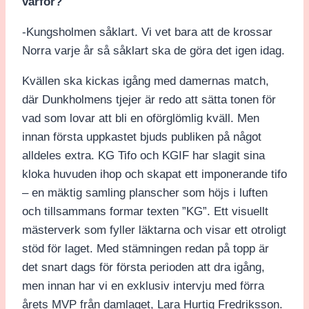
varför?
-Kungsholmen såklart. Vi vet bara att de krossar
Norra varje år så såklart ska de göra det igen idag.
Kvällen ska kickas igång med damernas match,
där Dunkholmens tjejer är redo att sätta tonen för
vad som lovar att bli en oförglömlig kväll. Men
innan första uppkastet bjuds publiken på något
alldeles extra. KG Tifo och KGIF har slagit sina
kloka huvuden ihop och skapat ett imponerande tifo
– en mäktig samling planscher som höjs i luften
och tillsammans formar texten ”KG”. Ett visuellt
mästerverk som fyller läktarna och visar ett otroligt
stöd för laget. Med stämningen redan på topp är
det snart dags för första perioden att dra igång,
men innan har vi en exklusiv intervju med förra
årets MVP från damlaget, Lara Hurtig Fredriksson.