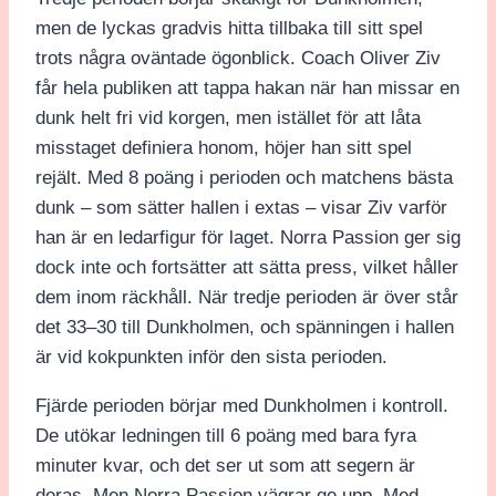
men de lyckas gradvis hitta tillbaka till sitt spel
trots några oväntade ögonblick. Coach Oliver Ziv
får hela publiken att tappa hakan när han missar en
dunk helt fri vid korgen, men istället för att låta
misstaget definiera honom, höjer han sitt spel
rejält. Med 8 poäng i perioden och matchens bästa
dunk – som sätter hallen i extas – visar Ziv varför
han är en ledarfigur för laget. Norra Passion ger sig
dock inte och fortsätter att sätta press, vilket håller
dem inom räckhåll. När tredje perioden är över står
det 33–30 till Dunkholmen, och spänningen i hallen
är vid kokpunkten inför den sista perioden.
Fjärde perioden börjar med Dunkholmen i kontroll.
De utökar ledningen till 6 poäng med bara fyra
minuter kvar, och det ser ut som att segern är
deras. Men Norra Passion vägrar ge upp. Med