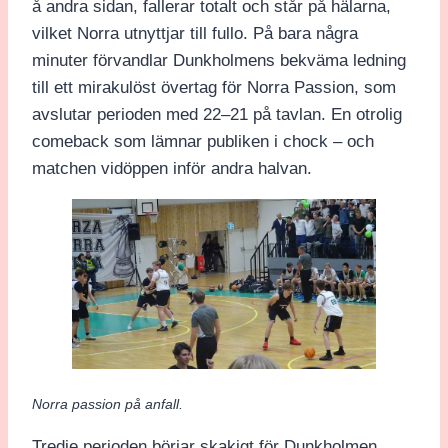
å andra sidan, fallerar totalt och står på hälarna,
vilket Norra utnyttjar till fullo. På bara några
minuter förvandlar Dunkholmens bekväma ledning
till ett mirakulöst övertag för Norra Passion, som
avslutar perioden med 22–21 på tavlan. En otrolig
comeback som lämnar publiken i chock – och
matchen vidöppen inför andra halvan.
Norra passion på anfall.
Tredje perioden börjar skakigt för Dunkholmen,