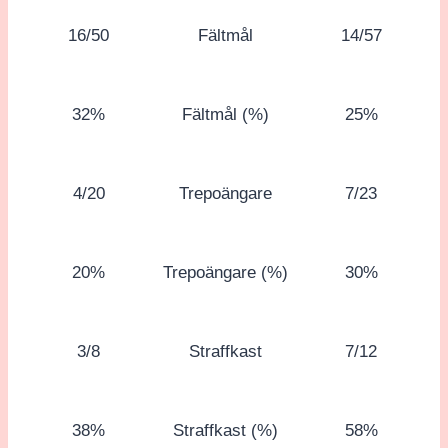
16/50
Fältmål
14/57
32%
Fältmål (%)
25%
4/20
Trepoängare
7/23
20%
Trepoängare (%)
30%
3/8
Straffkast
7/12
38%
Straffkast (%)
58%