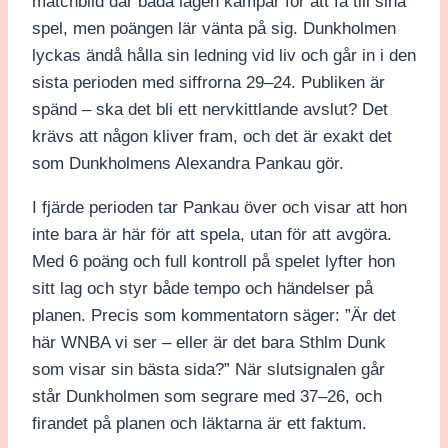
matchbild där båda lagen kämpar för att få till sina
spel, men poängen lär vänta på sig. Dunkholmen
lyckas ändå hålla sin ledning vid liv och går in i den
sista perioden med siffrorna 29–24. Publiken är
spänd – ska det bli ett nervkittlande avslut? Det
krävs att någon kliver fram, och det är exakt det
som Dunkholmens Alexandra Pankau gör.
I fjärde perioden tar Pankau över och visar att hon
inte bara är här för att spela, utan för att avgöra.
Med 6 poäng och full kontroll på spelet lyfter hon
sitt lag och styr både tempo och händelser på
planen. Precis som kommentatorn säger: ”Är det
här WNBA vi ser – eller är det bara Sthlm Dunk
som visar sin bästa sida?” När slutsignalen går
står Dunkholmen som segrare med 37–26, och
firandet på planen och läktarna är ett faktum.