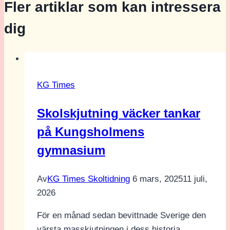
Fler artiklar som kan intressera
dig
KG Times
Skolskjutning väcker tankar
på Kungsholmens
gymnasium
Av
KG Times Skoltidning
6 mars, 2025
11 juli,
2026
För en månad sedan bevittnade Sverige den
värsta masskjutningen i dess historia.