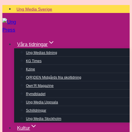
Skip
Ung Media Sverige
to
content
Våra tidningar
Ung Medias tidning
KG Times
Kzine
O(R)DEN Midgårds fria skoltidning
Own’R Magazine
Rymdbladet
Ung Media Uppsala
Schilldringar
Ung Media Stockholm
Kultur