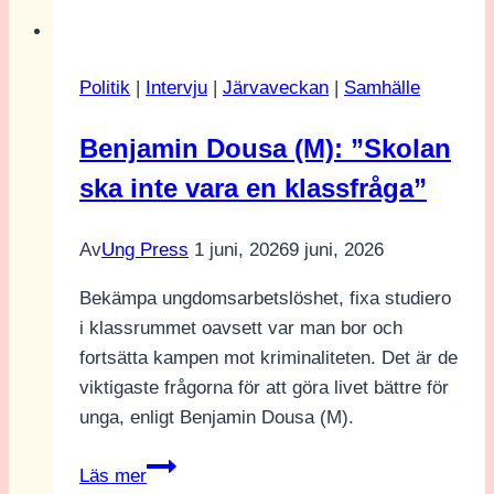
förvånade
mig
är
Politik
|
Intervju
|
Järvaveckan
|
Samhälle
nog
egentligen
Benjamin Dousa (M): ”Skolan
mötet
ska inte vara en klassfråga”
med
alla
andra”:
Av
Ung Press
1 juni, 2026
9 juni, 2026
Pontus
Bekämpa ungdomsarbetslöshet, fixa studiero
om
i klassrummet oavsett var man bor och
Next
fortsätta kampen mot kriminaliteten. Det är de
Gen
viktigaste frågorna för att göra livet bättre för
Democracy
unga, enligt Benjamin Dousa (M).
konferensen
Benjamin
Läs mer