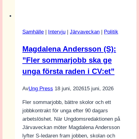
Dousa
(M):
”Skolan
ska
Samhälle
|
Intervju
|
Järvaveckan
|
Politik
inte
vara
Magdalena Andersson (S):
en
”Fler sommarjobb ska ge
klassfråga”
unga första raden i CV:et”
Av
Ung Press
18 juni, 2026
15 juni, 2026
Fler sommarjobb, bättre skolor och ett
jobbkontrakt för unga efter 90 dagars
arbetslöshet. När Ungdomsredaktionen på
Järvaveckan möter Magdalena Andersson
lyfter S-ledaren fram jobben, skolan och