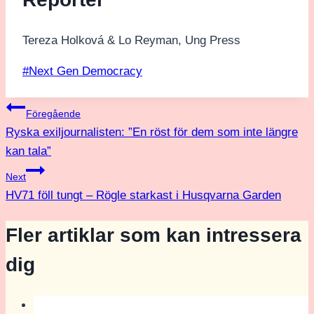
Tereza Holková & Lo Reyman, Ung Press
Post
#
Next Gen Democracy
Tags:
Inläggsnavigering
Föregående
Ryska exiljournalisten: ”En röst för dem som inte längre
kan tala”
Next
HV71 föll tungt – Rögle starkast i Husqvarna Garden
Fler artiklar som kan intressera
dig