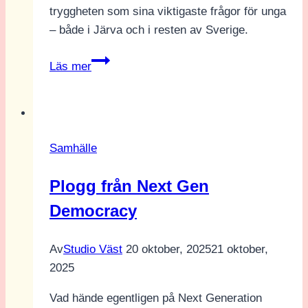
tryggheten som sina viktigaste frågor för unga
– både i Järva och i resten av Sverige.
Magdalena
Läs mer
Andersson
(S):
”Fler
sommarjobb
Samhälle
ska
ge
Plogg från Next Gen
unga
Democracy
första
raden
i
Av
Studio Väst
20 oktober, 2025
21 oktober,
CV:et”
2025
Vad hände egentligen på Next Generation