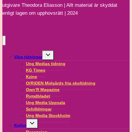
utgivare Theodora Eliasson | Allt material är skyddat
politiken?
enligt lagen om upphovsrätt | 2024
Toggle
Våra tidningar
child
menu
Ung Medias tidning
KG Times
Kzine
O(R)DEN Midgårds fria skoltidning
Own’R Magazine
Rymdbladet
Ung Media Uppsala
Schilldringar
Ung Media Stockholm
Toggle
Kultur
child
menu
Recension