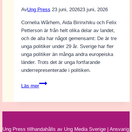
avskräcker”:
Av
Ung Press
23 juni, 2026
23 juni, 2026
Eline
Cornelia Wårhem, Aida Birinxhiku och Felix
om
Petterson är från helt olika delar av landet,
Next
och de alla har något gemensamt: De är tre
Gen
unga politiker under 29 år. Sverige har fler
Democracy
unga politiker än många andra europeiska
länder. Trots det är unga fortfarande
underrepresenterade i politiken.
Vad
Läs mer
får
unga
att
engagera
sig
Ung Press tillhandahålls av Ung Media Sverige | Ansvarig
i