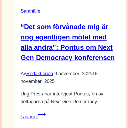
Samhälle
“Det som förvånade mig är
nog egentligen mötet med
alla andra”: Pontus om Next
Gen Democracy konferensen
Av
Redaktionen
9 november, 2025
18
november, 2025
Ung Press har intervjuat Pontus, en av
deltagarna på Next Gen Democracy.
“Det
Läs mer
som