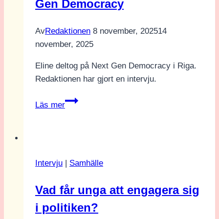
Gen Democracy
Av
Redaktionen
8 november, 2025
14
november, 2025
Eline deltog på Next Gen Democracy i Riga.
Redaktionen har gjort en intervju.
“Jag
Läs mer
tror
att
AI
är
Intervju
|
Samhälle
något
som
Vad får unga att engagera sig
både
i politiken?
fascinerar
och