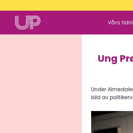
Skip
to
content
Våra tidn
Ung Pr
Under Almedalen
bild av politiker