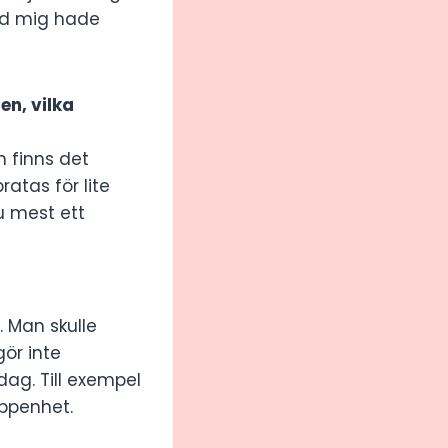
vid mig hade
en, vilka
n finns det
ratas för lite
ju mest ett
 Man skulle
gör inte
dag. Till exempel
öppenhet.