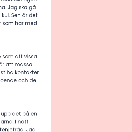
na. Jag ska gå
kul. Sen är det
er som har med
te som att vissa
 gör att massa
st ha kontakter
a boende och de
r upp det på en
arna. I natt
stenjeträd. Jag