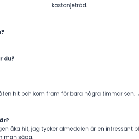
kastanjeträd.
u?
r du?
åten hit och kom fram för bara några timmar sen. 
här?
igen åka hit, jag tycker almedalen är en intressant pl
an man säga.