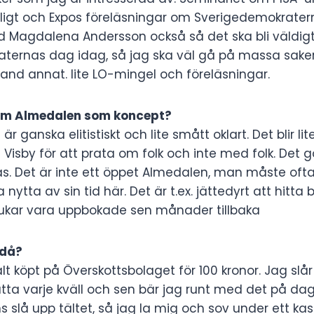
roligt och Expos föreläsningar om Sverigedemokrater
d Magdalena Andersson också så det ska bli väldigt 
aternas dag idag, så jag ska väl gå på massa sak
and annat. lite LO-mingel och föreläsningar.
om Almedalen som koncept?
är ganska elitistiskt och lite smått oklart. Det blir li
ll Visby för att prata om folk och inte med folk. Det
as. Det är inte ett öppet Almedalen, man måste ofta
 nytta av sin tid här. Det är t.ex. jättedyrt att hitt
brukar vara uppbokade sen månader tillbaka
 då?
ält köpt på Överskottsbolaget för 100 kronor. Jag slå
ta varje kväll och sen bär jag runt med det på dag
s slå upp tältet, så jag la mig och sov under ett ka