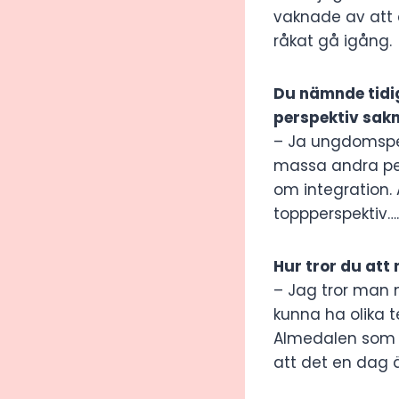
vaknade av att 
råkat gå igång.
Du nämnde tidig
perspektiv sakn
– Ja ungdomspers
massa andra pers
om integration. 
toppperspektiv….
Hur tror du att
– Jag tror man 
kunna ha olika t
Almedalen som Pr
att det en dag 