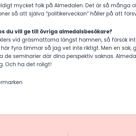
äldigt mycket folk på Almedalen. Det är så många ol
ner så att själva “politikerveckan” håller på att förs
s du vill ge till övriga almedalsbesökare?
nklers vid gräsmattorna längst hamnen, så försök in
 här fyra timmar så jag vet inte riktigt. Men en sak, 
a de seminarier där dina perspektiv saknas. Almed
g. Och ha det roligt!
ermarken
igering