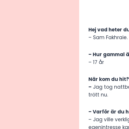
Hej vad heter d
– Sam Fakhraie.
– Hur gammal ä
– 17 år
När kom du hit?
–
Jag tog nattb
trött nu.
– Varför är du 
– Jag ville verkl
egenintresse k