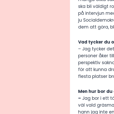
ska bli väldigt 
på intervjun me
ju Socialdemokr
dem att göra, bl
Vad tycker du 
– Jag tycker det 
personer åker ti
perspektiv sakn
för att kunna dra
flesta platser 
Men hur bor du
–
Jag bor i ett t
väl vald gräsmat
hann jag inte en