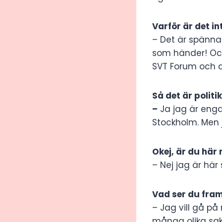
Varför är det i
– Det är spänna
som händer! Och
SVT Forum och det 
Så det är polit
–
Ja jag är enga
Stockholm. Men 
Okej, är du här
– Nej jag är här
Vad ser du fra
– Jag vill gå på
många olika sak