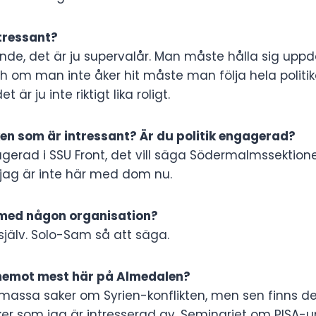
ntressant?
nde, det är ju supervalår. Man måste hålla sig upp
 om man inte åker hit måste man följa hela politi
är ju inte riktigt lika roligt.
iken som är intressant? Är du politik engagerad?
gerad i SSU Front, det vill säga Södermalmssektion
jag är inte här med dom nu.
 med någon organisation?
 själv. Solo-Sam så att säga.
memot mest här på Almedalen?
 massa saker om Syrien-konflikten, men sen finns de
er som jag är intresserad av. Seminariet om PISA-