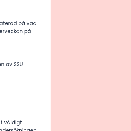
daterad på vad
kerveckan på
en av SSU
t väldigt
undersökningen