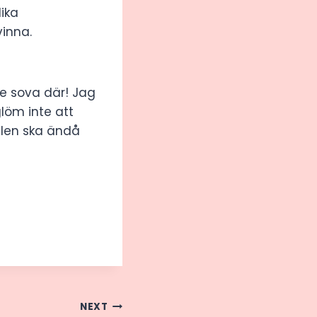
ika
vinna.
te sova där! Jag
glöm inte att
alen ska ändå
NEXT