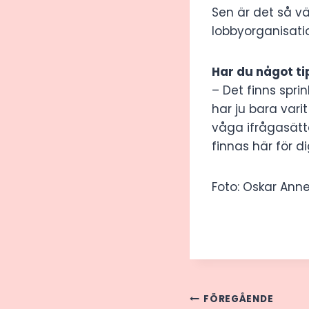
Sen är det så v
lobbyorganisatio
Har du något tip
– Det finns spri
har ju bara varit
våga ifrågasätt
finnas här för di
Foto: Oskar Ann
Inläggsnav
FÖREGÅENDE