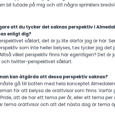
en bil tutade på mig och att några sprinklers bred
are att du tycker det saknas perspektiv i Almedal
as enligt dig?
pektivet såklart, det är ju lite därför jag är här. Se
pektiv som inte heller belyses, t.ex tycker jag det p
Alltså vilket perspektiv finns här egentligen? Det är 
 och twitter-perspektivet såklart.
 man kan åtgärda att dessa perspektiv saknas?
måste gå till botten med hela konceptet Almedalen.
eman för att belysa de orättvisor som finns. Varför 
ide, att de har ett tema per år, eller ett tema per 
är tema orättvisor och att det nästa dag är tema 