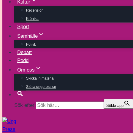
Kultur
Recension
Krönika
Sport
Samhälle
Politik
Debatt
Podd
Om oss
Skicka in material
Stötta ungpress.se
Sök efter:
Sökknapp