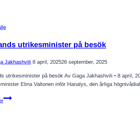
lle
ands utrikesminister på besök
a Jakhashvili
8 april, 2025
26 september, 2025
ds utrikesminister på besök Av Gaga Jakhashvili • 8 april, 
sminister Elina Valtonen inför Hanalys, den årliga högnivådi
Finlands
er
utrikesminister
på
besök