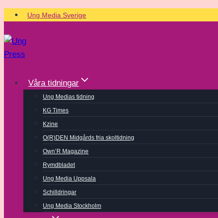
Skip
Ung Media Sverige
to
content
Våra tidningar
Ung Medias tidning
KG Times
Kzine
O(R)DEN Midgårds fria skoltidning
Own’R Magazine
Rymdbladet
Ung Media Uppsala
Schilldringar
Ung Media Stockholm