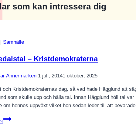
klar som kan intressera dig
|
Samhälle
dalstal – Kristdemokraterna
ar Annermarken
1 juli, 2014
1 oktober, 2025
i och Kristdemokraternas dag, så vad hade Hägglund att sä
nd som skulle upp och hålla tal. Innan Hägglund höll tal var 
e om hennes uppväxt vilket hon sedan leder till att bevarad
Almedalstal
er
–
Kristdemokraterna