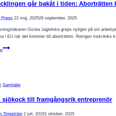
kompis
cklingen går bakåt i tiden: Aborträtten
med
eleverna”
 Press
22 maj, 2025
26 september, 2025
sningsläkaren Gizela Jagielska greps nyligen på sin arbetspla
na i EU när det kommer till aborträtten. Återigen inskränks k
Utvecklingen
er
går
bakåt
i
tiden:
Aborträtten
|
Samhälle
hotad
–
 sjökock till framgångsrik entreprenör
igen
en Tingström
2 juli, 2019
1 oktober, 2025