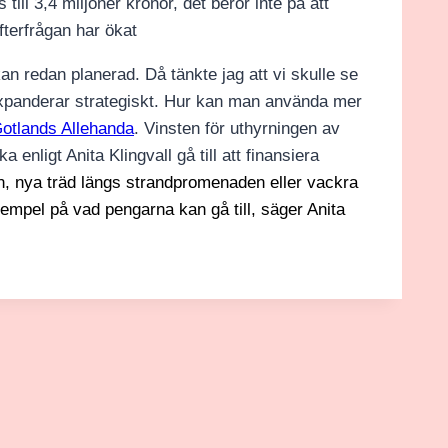
till 3,4 miljoner kronor, det beror inte på att
fterfrågan har ökat
n redan planerad. Då tänkte jag att vi skulle se
expanderar strategiskt. Hur kan man använda mer
otlands Allehanda
. Vinsten för uthyrningen av
 enligt Anita Klingvall gå till att finansiera
n, nya träd längs strandpromenaden eller vackra
xempel på vad pengarna kan gå till, säger Anita