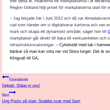
mer detta år. Intäkterna för markplatserna i år beräknas 
Region Gotland höjt priset för markplatserna utan för e
– Jag började här i Juni 2012 och då var Almedalsvecka
vad som händer om vi digitaliserar kartorna och sen 
mark och skapa ett dynamiskt område, säger hon till
G
markplatser går direkt till baka till verksamheten och ska
infrastrukturssatsningar.
– Cykelställ med tak i hamne
bänkar så man kan sitta ner vid Stora torget. Det är e
Klingvall till GA.
Inläggsnavigering
Föregående
Debatt: Släpp in oss!
Next
Ung Press på stan: Snabba svar med Sam