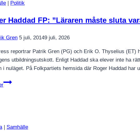
lle
|
Politik
r Haddad FP: ”Läraren måste sluta va
rik Gren
5 juli, 2014
9 juli, 2026
ess reportrar Patrik Gren (PG) och Erik O. Thyselius (ET) h
gens utbildningsutskott. Enligt Haddad ska elever inte ha rätt
 i nuläget. På Folkpartiets hemsida där Roger Haddad har utt
Roger
er
Haddad
FP:
”Läraren
måste
sluta
a
|
Samhälle
vara