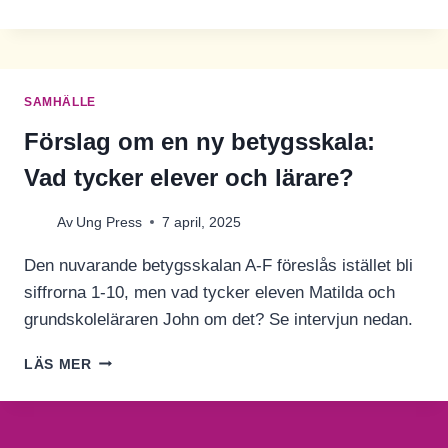
KILLING
OF
TWO
LOVERS
–
SAMHÄLLE
EN
IMPONERANDE
Förslag om en ny betygsskala:
DEBUT
Vad tycker elever och lärare?
Av
Ung Press
7 april, 2025
Den nuvarande betygsskalan A-F föreslås istället bli
siffrorna 1-10, men vad tycker eleven Matilda och
grundskoleläraren John om det? Se intervjun nedan.
FÖRSLAG
LÄS MER
OM
EN
NY
BETYGSSKALA: