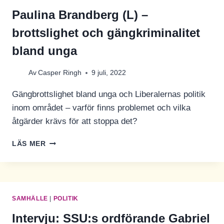
Paulina Brandberg (L) –
brottslighet och gängkriminalitet
bland unga
Av
Casper Ringh
9 juli, 2022
Gängbrottslighet bland unga och Liberalernas politik
inom området – varför finns problemet och vilka
åtgärder krävs för att stoppa det?
PAULINA
LÄS MER
BRANDBERG
(L)
–
BROTTSLIGHET
OCH
SAMHÄLLE
|
POLITIK
GÄNGKRIMINALITET
BLAND
Intervju: SSU:s ordförande Gabriel