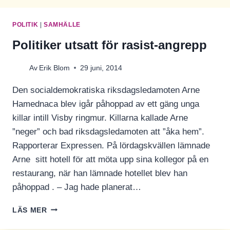
MOTSTÅNDSKRAFT
I
POLITIK
|
SAMHÄLLE
UTSTÄLLNINGEN
“VI
Politiker utsatt för rasist-angrepp
BEHÖVS”
MED
Av
Erik Blom
29 juni, 2014
FRYSHUSET
Den socialdemokratiska riksdagsledamoten Arne
Hamednaca blev igår påhoppad av ett gäng unga
killar intill Visby ringmur. Killarna kallade Arne
”neger” och bad riksdagsledamoten att ”åka hem”.
Rapporterar Expressen. På lördagskvällen lämnade
Arne sitt hotell för att möta upp sina kollegor på en
restaurang, när han lämnade hotellet blev han
påhoppad . – Jag hade planerat…
POLITIKER
LÄS MER
UTSATT
FÖR