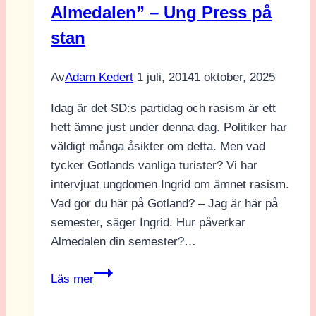
Almedalen” – Ung Press på
stan
Av
Adam Kedert
1 juli, 2014
1 oktober, 2025
Idag är det SD:s partidag och rasism är ett
hett ämne just under denna dag. Politiker har
väldigt många åsikter om detta. Men vad
tycker Gotlands vanliga turister? Vi har
intervjuat ungdomen Ingrid om ämnet rasism.
Vad gör du här på Gotland? – Jag är här på
semester, säger Ingrid. Hur påverkar
Almedalen din semester?…
”Jobbigt
Läs mer
att
odemokratiska