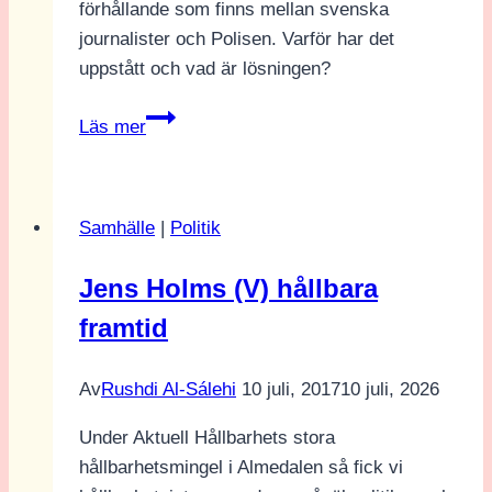
förhållande som finns mellan svenska
journalister och Polisen. Varför har det
uppstått och vad är lösningen?
Hur
Läs mer
ska
journalister
och
Samhälle
|
Politik
Polisen
bli
Jens Holms (V) hållbara
vänner
framtid
igen?
Av
Rushdi Al-Sálehi
10 juli, 2017
10 juli, 2026
Under Aktuell Hållbarhets stora
hållbarhetsmingel i Almedalen så fick vi