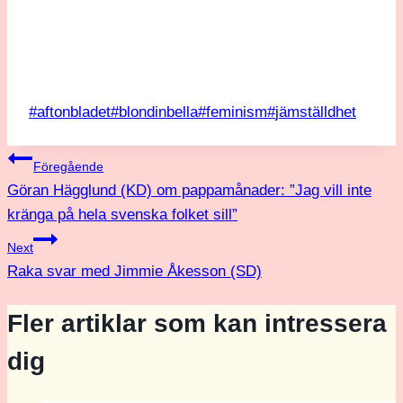
Post
#
aftonbladet
#
blondinbella
#
feminism
#
jämställdhet
Tags:
Inläggsnavigering
Föregående
Göran Hägglund (KD) om pappamånader: ”Jag vill inte
kränga på hela svenska folket sill”
Next
Raka svar med Jimmie Åkesson (SD)
Fler artiklar som kan intressera
dig