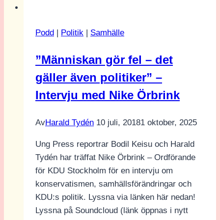
partier
medverkar
Podd
|
Politik
|
Samhälle
i
Almedalen”
”Människan gör fel – det
–
gäller även politiker” –
Ung
Press
Intervju med Nike Örbrink
på
stan
Av
Harald Tydén
10 juli, 2018
1 oktober, 2025
Ung Press reportrar Bodil Keisu och Harald
Tydén har träffat Nike Örbrink – Ordförande
för KDU Stockholm för en intervju om
konservatismen, samhällsförändringar och
KDU:s politik. Lyssna via länken här nedan!
Lyssna på Soundcloud (länk öppnas i nytt