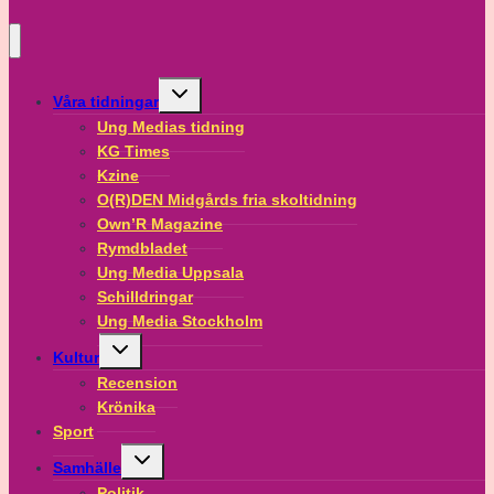
Toggle
Våra tidningar
child
menu
Ung Medias tidning
KG Times
Kzine
O(R)DEN Midgårds fria skoltidning
Own’R Magazine
Rymdbladet
Ung Media Uppsala
Schilldringar
Ung Media Stockholm
Toggle
Kultur
child
menu
Recension
Krönika
Sport
Toggle
Samhälle
child
menu
Politik