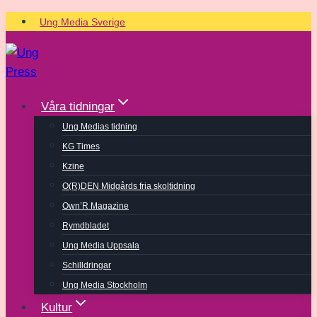
Skip
Ung Media Sverige
to
content
Våra tidningar
Ung Medias tidning
KG Times
Kzine
O(R)DEN Midgårds fria skoltidning
Own’R Magazine
Rymdbladet
Ung Media Uppsala
Schilldringar
Ung Media Stockholm
Kultur