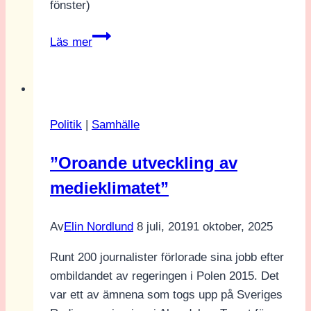
fönster)
”Människan
Läs mer
gör
fel
–
det
Politik
|
Samhälle
gäller
även
”Oroande utveckling av
politiker”
medieklimatet”
–
Intervju
med
Av
Elin Nordlund
8 juli, 2019
1 oktober, 2025
Nike
Runt 200 journalister förlorade sina jobb efter
Örbrink
ombildandet av regeringen i Polen 2015. Det
var ett av ämnena som togs upp på Sveriges