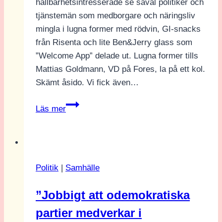
hållbarhetsintresserade se såväl politiker och
tjänstemän som medborgare och näringsliv
mingla i lugna former med rödvin, GI-snacks
från Risenta och lite Ben&Jerry glass som
”Welcome App” delade ut. Lugna former tills
Mattias Goldmann, VD på Fores, la på ett kol.
Skämt åsido. Vi fick även…
Jens
Läs mer
Holms
(V)
hållbara
framtid
Politik
|
Samhälle
”Jobbigt att odemokratiska
partier medverkar i