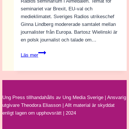
Radios seminarium i Almedalen. Temat för
seminariet var Brexit, EU-val och
medieklimatet. Sveriges Radios utrikeschef
Ginna Lindberg modererade samtalet mellan
journalister från Europa. Bartosz Wielinski är
en polsk journalist och talade om…
”Oroande
Läs mer
utveckling
av
medieklimatet”
Ung Press tillhandahålls av Ung Media Sverige | Ansvarig
utgivare Theodora Eliasson | Allt material är skyddat
enligt lagen om upphovsrätt | 2024