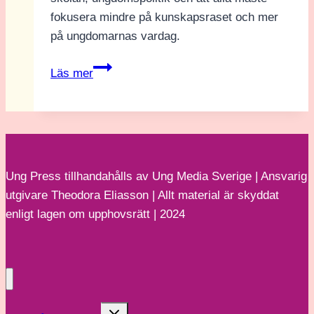
fokusera mindre på kunskapsraset och mer
på ungdomarnas vardag.
Intervju:
Läs mer
Lorentz
Tovatt
från
Grön
Ungdom
Ung Press tillhandahålls av Ung Media Sverige | Ansvarig
–
utgivare Theodora Eliasson | Allt material är skyddat
”Sänk
enligt lagen om upphovsrätt | 2024
röståldern
till
16”
Toggle