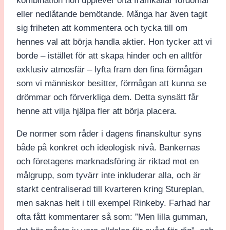
kombination hon upplever ofta framkallar fördomar
eller nedlåtande bemötande. Många har även tagit
sig friheten att kommentera och tycka till om
hennes val att börja handla aktier. Hon tycker att vi
borde – istället för att skapa hinder och en alltför
exklusiv atmosfär – lyfta fram den fina förmågan
som vi människor besitter, förmågan att kunna se
drömmar och förverkliga dem. Detta synsätt får
henne att vilja hjälpa fler att börja placera.
De normer som råder i dagens finanskultur syns
både på konkret och ideologisk nivå. Bankernas
och företagens marknadsföring är riktad mot en
målgrupp, som tyvärr inte inkluderar alla, och är
starkt centraliserad till kvarteren kring Stureplan,
men saknas helt i till exempel Rinkeby. Farhad har
ofta fått kommentarer så som: ”Men lilla gumman,