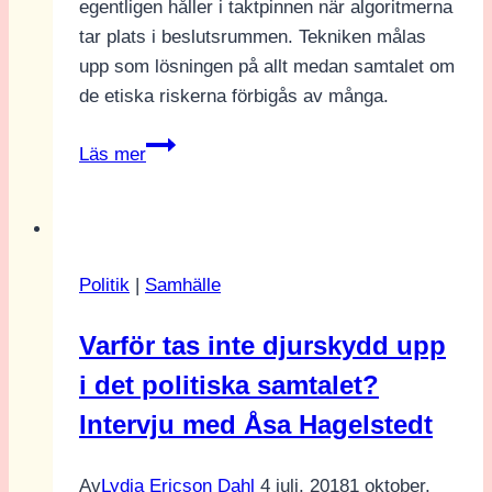
egentligen håller i taktpinnen när algoritmerna
tar plats i beslutsrummen. Tekniken målas
upp som lösningen på allt medan samtalet om
de etiska riskerna förbigås av många.
AI
Läs mer
på
Almedalen:
Teknikhype
eller
Politik
|
Samhälle
Tjänstemannarisk?
Varför tas inte djurskydd upp
i det politiska samtalet?
Intervju med Åsa Hagelstedt
Av
Lydia Ericson Dahl
4 juli, 2018
1 oktober,