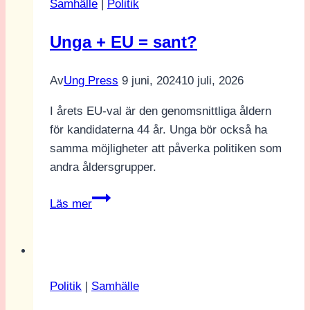
Samhälle
|
Politik
i
det
Unga + EU = sant?
politiska
samtalet?
Av
Ung Press
9 juni, 2024
10 juli, 2026
Intervju
med
I årets EU-val är den genomsnittliga åldern
Åsa
för kandidaterna 44 år. Unga bör också ha
Hagelstedt
samma möjligheter att påverka politiken som
andra åldersgrupper.
Unga
Läs mer
+
EU
=
sant?
Politik
|
Samhälle