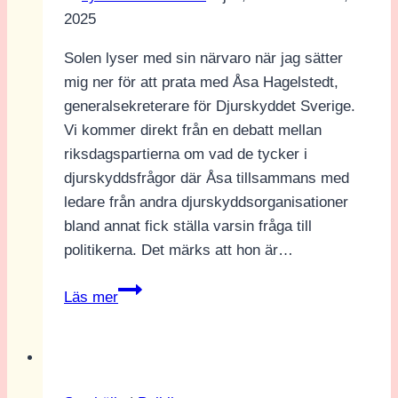
2025
Solen lyser med sin närvaro när jag sätter
mig ner för att prata med Åsa Hagelstedt,
generalsekreterare för Djurskyddet Sverige.
Vi kommer direkt från en debatt mellan
riksdagspartierna om vad de tycker i
djurskyddsfrågor där Åsa tillsammans med
ledare från andra djurskyddsorganisationer
bland annat fick ställa varsin fråga till
politikerna. Det märks att hon är…
Varför
Läs mer
tas
inte
djurskydd
upp