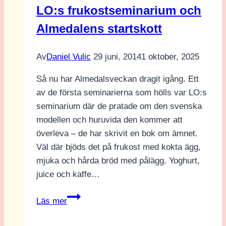
LO:s frukostseminarium och
Almedalens startskott
Av
Daniel Vulic
29 juni, 2014
1 oktober, 2025
Så nu har Almedalsveckan dragit igång. Ett
av de första seminarierna som hölls var LO:s
seminarium där de pratade om den svenska
modellen och huruvida den kommer att
överleva – de har skrivit en bok om ämnet.
Väl där bjöds det på frukost med kokta ägg,
mjuka och hårda bröd med pålägg. Yoghurt,
juice och kaffe…
LO:s
Läs mer
frukostseminarium
och