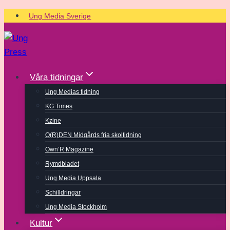
Skip
Ung Media Sverige
to
content
Våra tidningar
Ung Medias tidning
KG Times
Kzine
O(R)DEN Midgårds fria skoltidning
Own’R Magazine
Rymdbladet
Ung Media Uppsala
Schilldringar
Ung Media Stockholm
Kultur