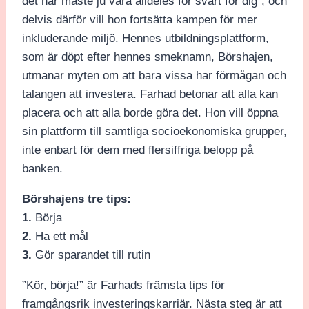
det här måste ju vara alldeles för svårt för dig”, och
delvis därför vill hon fortsätta kampen för mer
inkluderande miljö. Hennes utbildningsplattform,
som är döpt efter hennes smeknamn, Börshajen,
utmanar myten om att bara vissa har förmågan och
talangen att investera. Farhad betonar att alla kan
placera och att alla borde göra det. Hon vill öppna
sin plattform till samtliga socioekonomiska grupper,
inte enbart för dem med flersiffriga belopp på
banken.
Börshajens tre tips:
1.
Börja
2.
Ha ett mål
3.
Gör sparandet till rutin
”Kör, börja!” är Farhads främsta tips för
framgångsrik investeringskarriär. Nästa steg är att