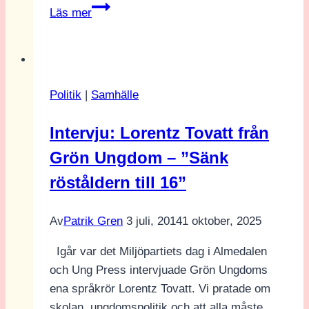
LSS
Läs mer
och
Liberalerna
Politik
|
Samhälle
Intervju: Lorentz Tovatt från
Grön Ungdom – ”Sänk
röståldern till 16”
Av
Patrik Gren
3 juli, 2014
1 oktober, 2025
Igår var det Miljöpartiets dag i Almedalen
och Ung Press intervjuade Grön Ungdoms
ena språkrör Lorentz Tovatt. Vi pratade om
skolan, ungdomspolitik och att alla måste