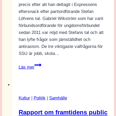
precis efter att han deltagit i Expressens
eftersnack efter partiordförande Stefan
Löfvens tal. Gabriel Wikström som har varit
förbundsordförande för ungdomsförbundet
sedan 2011 var nöjd med Stefans tal och att
han lyfte frågor som jämställdhet och
antirasism. De tre viktigaste valfrågorna för
SSU är jobb, skola…
Intervju:
Läs mer
SSU:s
ordförande
Gabriel
Wikström
Kultur
|
Politik
|
Samhälle
Rapport om framtidens public