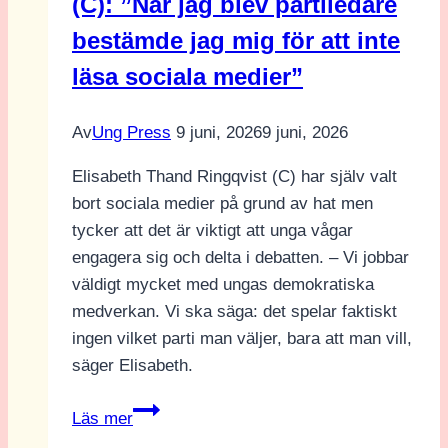
(C): ”När jag blev partiledare
–
Intervju
bestämde jag mig för att inte
med
läsa sociala medier”
Nike
Örbrink
Av
Ung Press
9 juni, 2026
9 juni, 2026
Elisabeth Thand Ringqvist (C) har själv valt
bort sociala medier på grund av hat men
tycker att det är viktigt att unga vågar
engagera sig och delta i debatten. – Vi jobbar
väldigt mycket med ungas demokratiska
medverkan. Vi ska säga: det spelar faktiskt
ingen vilket parti man väljer, bara att man vill,
säger Elisabeth.
Elisabeth
Läs mer
Thand