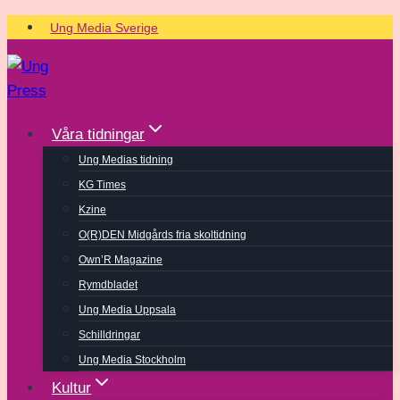
Skip
Ung Media Sverige
to
content
Våra tidningar
Ung Medias tidning
KG Times
Kzine
O(R)DEN Midgårds fria skoltidning
Own’R Magazine
Rymdbladet
Ung Media Uppsala
Schilldringar
Ung Media Stockholm
Kultur