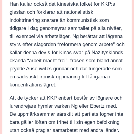
Han kallar också det kinesiska folket för KKP:s
gisslan och förklarar att nationalistisk
indoktrinering snarare än kommunistisk som
tidigare i dag genomsyrar samhället på alla nivåer,
till exempel via arbetsläger. Ng berättar att lägrena
styrs efter slagorden “reformera genom arbete” och
kallar denna devis för Kinas svar på Nazitysklands
ökända “arbeit macht frei”, frasen som bland annat
prydde Auschwitzs grindar och där fungerade som
en sadistiskt ironisk uppmaning till fångarna i
koncentrationslägret.
Att de tycker att KKP enbart består av lögnare och
lurendrejare hymlar varken Ng eller Ebertz med.
De uppmärksammar särskilt att partiets lögner inte
bara gäller löften om frihet till sin egen befolkning
utan också präglar samarbetet med andra länder.