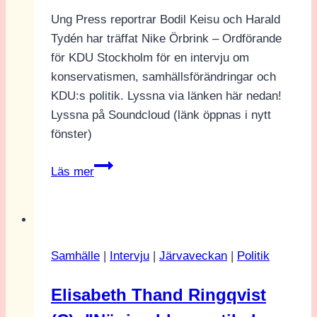
Ung Press reportrar Bodil Keisu och Harald
Tydén har träffat Nike Örbrink – Ordförande
för KDU Stockholm för en intervju om
konservatismen, samhällsförändringar och
KDU:s politik. Lyssna via länken här nedan!
Lyssna på Soundcloud (länk öppnas i nytt
fönster)
”Människan
Läs mer
gör
fel
–
det
Samhälle
|
Intervju
|
Järvaveckan
|
Politik
gäller
även
Elisabeth Thand Ringqvist
politiker”