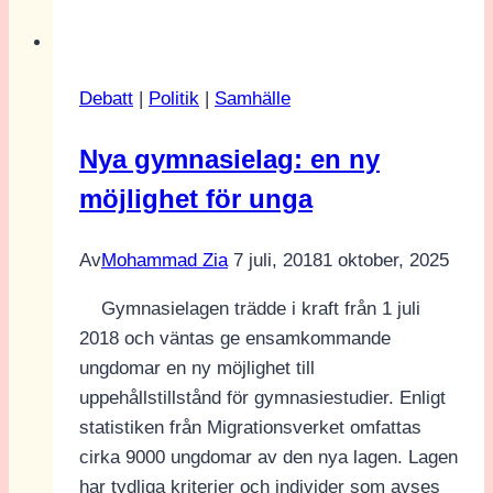
Ringqvist
(C):
”När
Debatt
|
Politik
|
Samhälle
jag
blev
Nya gymnasielag: en ny
partiledare
möjlighet för unga
bestämde
jag
mig
Av
Mohammad Zia
7 juli, 2018
1 oktober, 2025
för
Gymnasielagen trädde i kraft från 1 juli
att
2018 och väntas ge ensamkommande
inte
ungdomar en ny möjlighet till
läsa
uppehållstillstånd för gymnasiestudier. Enligt
sociala
statistiken från Migrationsverket omfattas
medier”
cirka 9000 ungdomar av den nya lagen. Lagen
har tydliga kriterier och individer som avses