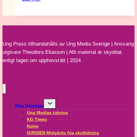
om
framtidens
public
service
Ung Press tillhandahålls av Ung Media Sverige | Ansvarig
utgivare Theodora Eliasson | Allt material är skyddat
enligt lagen om upphovsrätt | 2024
Toggle
Våra tidningar
child
menu
Ung Medias tidning
KG Times
Kzine
O(R)DEN Midgårds fria skoltidning