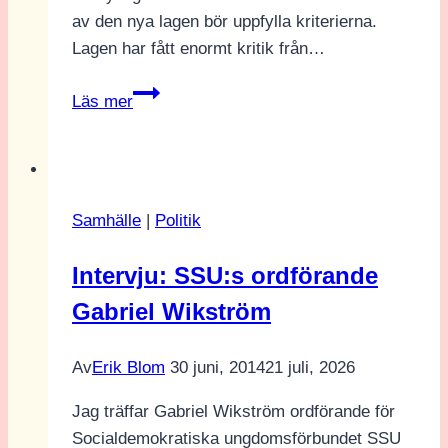
av den nya lagen bör uppfylla kriterierna.
Lagen har fått enormt kritik från…
Nya
Läs mer
gymnasielag:
en
ny
möjlighet
Samhälle
|
Politik
för
unga
Intervju: SSU:s ordförande
Gabriel Wikström
Av
Erik Blom
30 juni, 2014
21 juli, 2026
Jag träffar Gabriel Wikström ordförande för
Socialdemokratiska ungdomsförbundet SSU