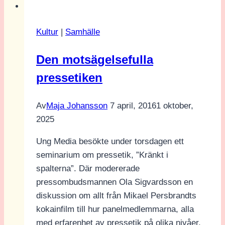
Kultur
|
Samhälle
Den motsägelsefulla
pressetiken
Av
Maja Johansson
7 april, 2016
1 oktober,
2025
Ung Media besökte under torsdagen ett
seminarium om pressetik, ”Kränkt i
spalterna”. Där modererade
pressombudsmannen Ola Sigvardsson en
diskussion om allt från Mikael Persbrandts
kokainfilm till hur panelmedlemmarna, alla
med erfarenhet av pressetik på olika nivåer,