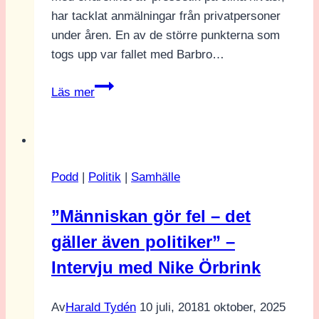
har tacklat anmälningar från privatpersoner
under åren. En av de större punkterna som
togs upp var fallet med Barbro…
Den
Läs mer
motsägelsefulla
pressetiken
Podd
|
Politik
|
Samhälle
”Människan gör fel – det
gäller även politiker” –
Intervju med Nike Örbrink
Av
Harald Tydén
10 juli, 2018
1 oktober, 2025