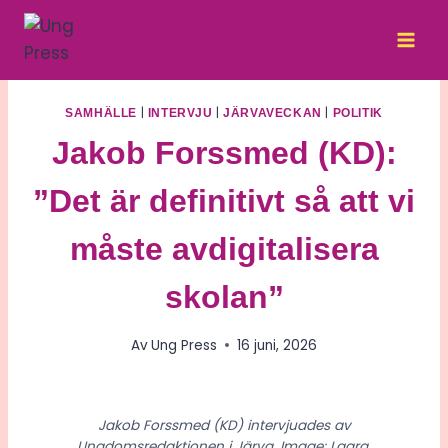
Skip
to
content
|
|
|
SAMHÄLLE
INTERVJU
JÄRVAVECKAN
POLITIK
Jakob Forssmed (KD):
”Det är definitivt så att vi
måste avdigitalisera
skolan”
Av
Ung Press
16 juni, 2026
Jakob Forssmed (KD) intervjuades av
Ungdomsredaktionen i Järva. Image: Laara.