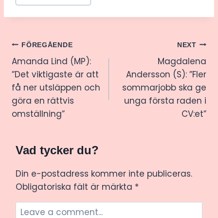
Tags:
Inläggsnavigering
FÖREGÅENDE
NEXT
Amanda Lind (MP):
Magdalena
”Det viktigaste är att
Andersson (S): ”Fler
få ner utsläppen och
sommarjobb ska ge
göra en rättvis
unga första raden i
omställning”
CV:et”
Vad tycker du?
Din e-postadress kommer inte publiceras.
Obligatoriska fält är märkta
*