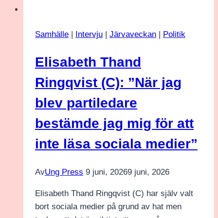
”Tryggheten
måste
Samhälle
|
Intervju
|
Järvaveckan
|
Politik
komma
först”
Elisabeth Thand
Ringqvist (C): ”När jag
blev partiledare
bestämde jag mig för att
inte läsa sociala medier”
Av
Ung Press
9 juni, 2026
9 juni, 2026
Elisabeth Thand Ringqvist (C) har själv valt
bort sociala medier på grund av hat men