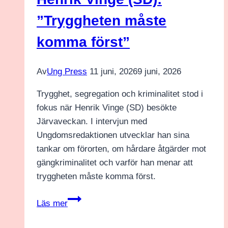
få
ner
”Tryggheten måste
utsläppen
komma först”
och
göra
en
Av
Ung Press
11 juni, 2026
9 juni, 2026
rättvis
Trygghet, segregation och kriminalitet stod i
omställning”
fokus när Henrik Vinge (SD) besökte
Järvaveckan. I intervjun med
Ungdomsredaktionen utvecklar han sina
tankar om förorten, om hårdare åtgärder mot
gängkriminalitet och varför han menar att
tryggheten måste komma först.
Henrik
Läs mer
Vinge
(SD):