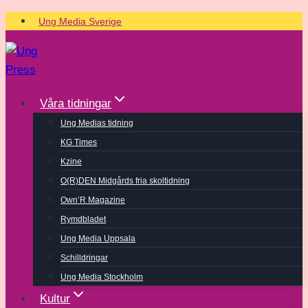
Skip
Ung Media Sverige
to
content
Våra tidningar
Ung Medias tidning
KG Times
Kzine
O(R)DEN Midgårds fria skoltidning
Own’R Magazine
Rymdbladet
Ung Media Uppsala
Schilldringar
Ung Media Stockholm
Kultur