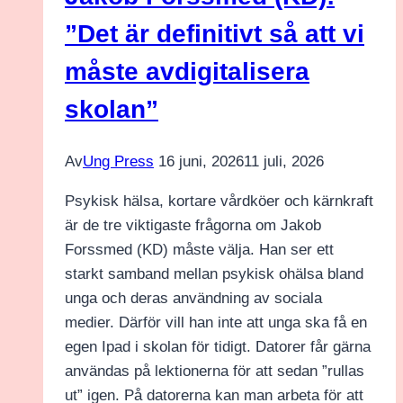
första
”Det är definitivt så att vi
raden
måste avdigitalisera
i
CV:et”
skolan”
Av
Ung Press
16 juni, 2026
11 juli, 2026
Psykisk hälsa, kortare vårdköer och kärnkraft
är de tre viktigaste frågorna om Jakob
Forssmed (KD) måste välja. Han ser ett
starkt samband mellan psykisk ohälsa bland
unga och deras användning av sociala
medier. Därför vill han inte att unga ska få en
egen Ipad i skolan för tidigt. Datorer får gärna
användas på lektionerna för att sedan ”rullas
ut” igen. På datorerna kan man arbeta för att