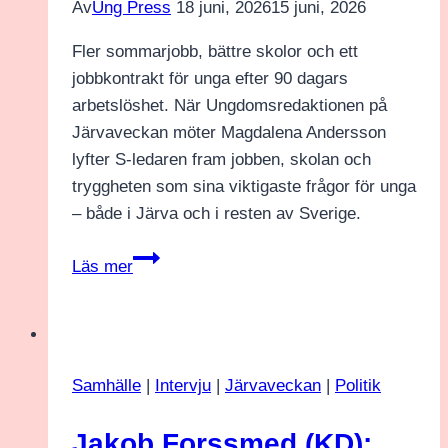
Av
Ung Press
18 juni, 2026
15 juni, 2026
Fler sommarjobb, bättre skolor och ett
jobbkontrakt för unga efter 90 dagars
arbetslöshet. När Ungdomsredaktionen på
Järvaveckan möter Magdalena Andersson
lyfter S-ledaren fram jobben, skolan och
tryggheten som sina viktigaste frågor för unga
– både i Järva och i resten av Sverige.
Magdalena
Läs mer
Andersson
(S):
”Fler
sommarjobb
Samhälle
|
Intervju
|
Järvaveckan
|
Politik
ska
ge
Jakob Forssmed (KD):
unga