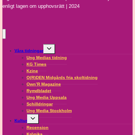
enligt lagen om upphovsrätt | 2024
klassfråga”
Toggle
Våra tidningar
child
menu
Ung Medias tidning
KG Times
Kzine
O(R)DEN Midgårds fria skoltidning
Own’R Magazine
Rymdbladet
Ung Media Uppsala
Schilldringar
Ung Media Stockholm
Toggle
Kultur
child
menu
Recension
Krönika