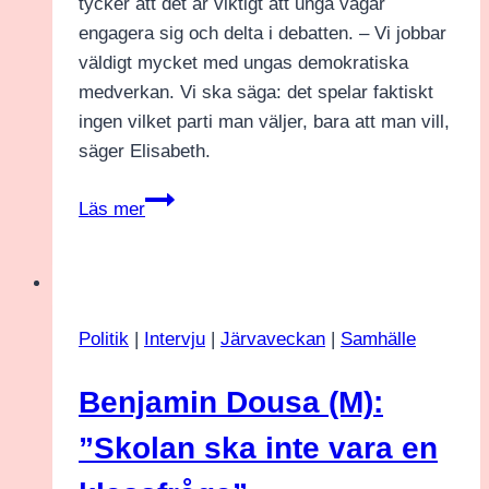
tycker att det är viktigt att unga vågar
engagera sig och delta i debatten. – Vi jobbar
väldigt mycket med ungas demokratiska
medverkan. Vi ska säga: det spelar faktiskt
ingen vilket parti man väljer, bara att man vill,
säger Elisabeth.
Elisabeth
Läs mer
Thand
Ringqvist
(C):
”När
Politik
|
Intervju
|
Järvaveckan
|
Samhälle
jag
blev
Benjamin Dousa (M):
partiledare
bestämde
”Skolan ska inte vara en
jag