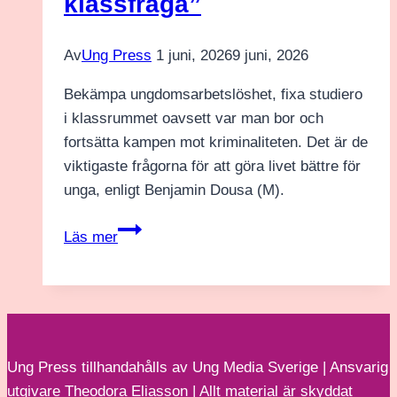
klassfråga”
mig
för
att
Av
Ung Press
1 juni, 2026
9 juni, 2026
inte
Bekämpa ungdomsarbetslöshet, fixa studiero
läsa
i klassrummet oavsett var man bor och
sociala
fortsätta kampen mot kriminaliteten. Det är de
medier”
viktigaste frågorna för att göra livet bättre för
unga, enligt Benjamin Dousa (M).
Benjamin
Läs mer
Dousa
(M):
”Skolan
ska
inte
Ung Press tillhandahålls av Ung Media Sverige | Ansvarig
vara
utgivare Theodora Eliasson | Allt material är skyddat
en