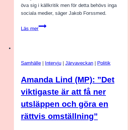
öva sig i källkritik men för detta behövs inga
sociala medier, säger Jakob Forssmed.
Jakob
Läs mer
Forssmed
(KD):
”Det
är
Samhälle
|
Intervju
|
Järvaveckan
|
Politik
definitivt
så
Amanda Lind (MP): ”Det
att
vi
viktigaste är att få ner
måste
utsläppen och göra en
avdigitalisera
skolan”
rättvis omställning”