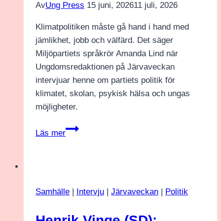
Av
Ung Press
15 juni, 2026
11 juli, 2026
Klimatpolitiken måste gå hand i hand med
jämlikhet, jobb och välfärd. Det säger
Miljöpartiets språkrör Amanda Lind när
Ungdomsredaktionen på Järvaveckan
intervjuar henne om partiets politik för
klimatet, skolan, psykisk hälsa och ungas
möjligheter.
Amanda
Läs mer
Lind
(MP):
”Det
viktigaste
Samhälle
|
Intervju
|
Järvaveckan
|
Politik
är
att
Henrik Vinge (SD):