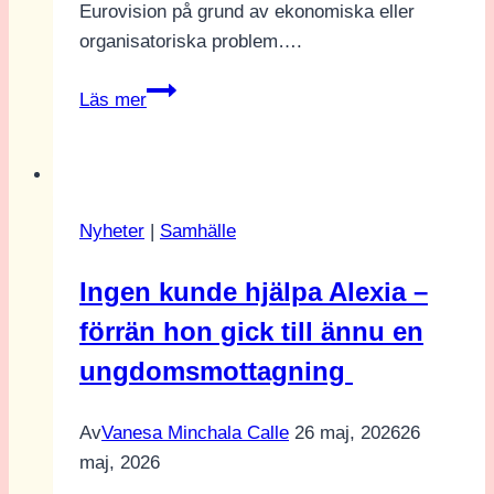
Eurovision på grund av ekonomiska eller
organisatoriska problem….
Därför
Läs mer
har
flera
länder
gjort
Nyheter
|
Samhälle
comeback
i
Ingen kunde hjälpa Alexia –
Eurovision
förrän hon gick till ännu en
ungdomsmottagning
Av
Vanesa Minchala Calle
26 maj, 2026
26
maj, 2026