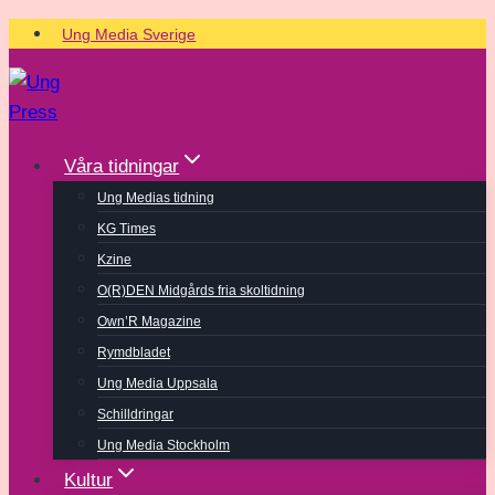
Skip
Ung Media Sverige
to
content
Våra tidningar
Ung Medias tidning
KG Times
Kzine
O(R)DEN Midgårds fria skoltidning
Own’R Magazine
Rymdbladet
Ung Media Uppsala
Schilldringar
Ung Media Stockholm
Kultur