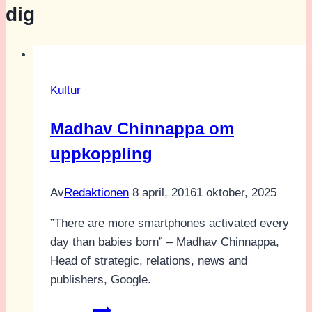
dig
Kultur
Madhav Chinnappa om
uppkoppling
Av
Redaktionen
8 april, 2016
1 oktober, 2025
”There are more smartphones activated every
day than babies born” – Madhav Chinnappa,
Head of strategic, relations, news and
publishers, Google.
Madhav