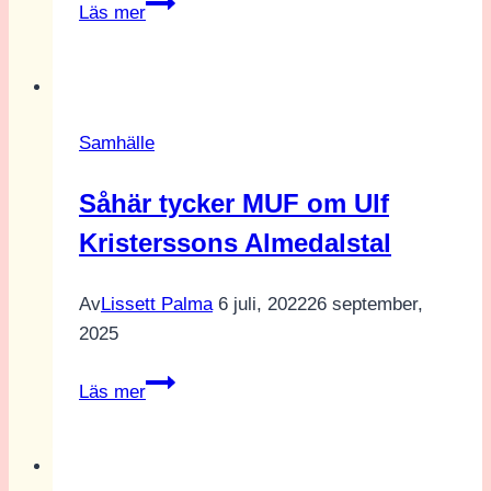
Lyssna
Läs mer
på
vad
LUF
har
Samhälle
att
säga
Såhär tycker MUF om Ulf
om
Kristerssons Almedalstal
Johan
Pehrsons
Almedalstal
Av
Lissett Palma
6 juli, 2022
26 september,
2025
Såhär
Läs mer
tycker
MUF
om