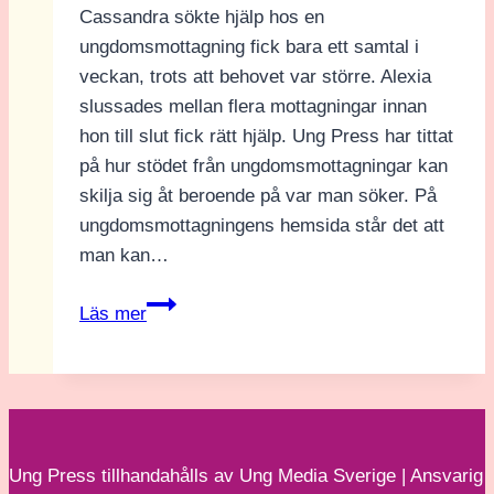
Cassandra sökte hjälp hos en
ungdomsmottagning fick bara ett samtal i
veckan, trots att behovet var större. Alexia
slussades mellan flera mottagningar innan
hon till slut fick rätt hjälp. Ung Press har tittat
på hur stödet från ungdomsmottagningar kan
skilja sig åt beroende på var man söker. På
ungdomsmottagningens hemsida står det att
man kan…
Ingen
Läs mer
kunde
hjälpa
Alexia
–
förrän
Ung Press tillhandahålls av Ung Media Sverige | Ansvarig
hon