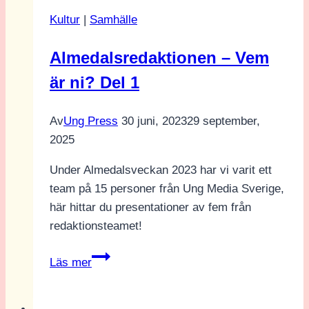
Ulf
Kultur
|
Samhälle
Kristerssons
Almedalstal
Almedalsredaktionen – Vem
är ni? Del 1
Av
Ung Press
30 juni, 2023
29 september,
2025
Under Almedalsveckan 2023 har vi varit ett
team på 15 personer från Ung Media Sverige,
här hittar du presentationer av fem från
redaktionsteamet!
Almedalsredaktionen
Läs mer
–
Vem