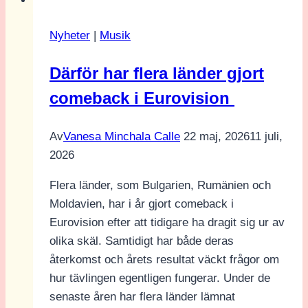
är
ni?
Nyheter
|
Musik
Del
1
Därför har flera länder gjort
comeback i Eurovision
Av
Vanesa Minchala Calle
22 maj, 2026
11 juli,
2026
Flera länder, som Bulgarien, Rumänien och
Moldavien, har i år gjort comeback i
Eurovision efter att tidigare ha dragit sig ur av
olika skäl. Samtidigt har både deras
återkomst och årets resultat väckt frågor om
hur tävlingen egentligen fungerar. Under de
senaste åren har flera länder lämnat