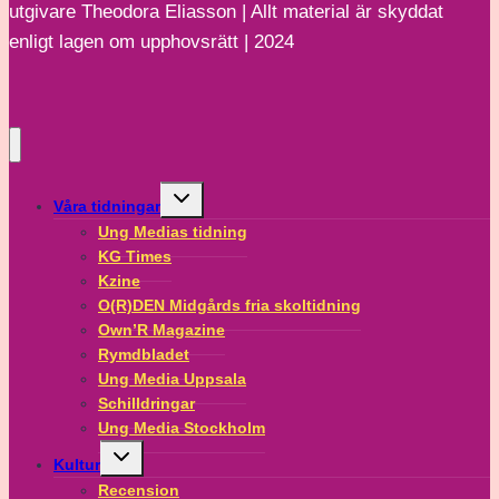
utgivare Theodora Eliasson | Allt material är skyddat
gick
enligt lagen om upphovsrätt | 2024
till
ännu
en
ungdomsmottagning
Toggle
Våra tidningar
child
menu
Ung Medias tidning
KG Times
Kzine
O(R)DEN Midgårds fria skoltidning
Own’R Magazine
Rymdbladet
Ung Media Uppsala
Schilldringar
Ung Media Stockholm
Toggle
Kultur
child
menu
Recension