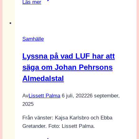
Läs mer
Chinnappa
om
uppkoppling
Samhälle
Lyssna på vad LUF har att
säga om Johan Pehrsons
Almedalstal
Av
Lissett Palma
6 juli, 2022
26 september,
2025
Från vänster: Kajsa Karlsbro och Ebba
Gretander. Foto: Lissett Palma.