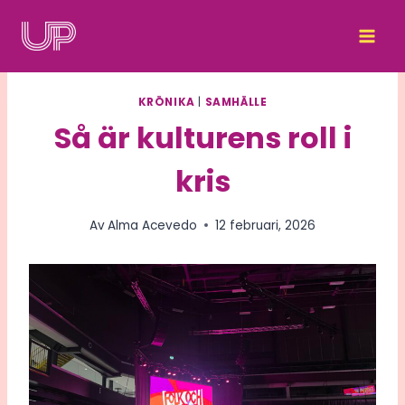
Skip
to
content
KRÖNIKA
|
SAMHÄLLE
Så är kulturens roll i
kris
Av
Alma Acevedo
12 februari, 2026