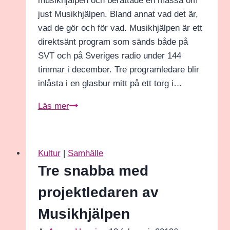
musikhjälpen och berättade en massa om
just Musikhjälpen. Bland annat vad det är,
vad de gör och för vad. Musikhjälpen är ett
direktsänt program som sänds både på
SVT och på Sveriges radio under 144
timmar i december. Tre programledare blir
inlåsta i en glasbur mitt på ett torg i…
En
Läs mer
tid
då
alla
Kultur
|
Samhälle
är
Tre snabba med
omtänksamma
och
projektledaren av
kärleksfulla
Musikhjälpen