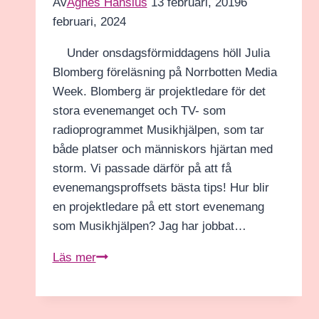
Av
Agnes Hansius
13 februari, 2019
6
februari, 2024
Under onsdagsförmiddagens höll Julia
Blomberg föreläsning på Norrbotten Media
Week. Blomberg är projektledare för det
stora evenemanget och TV- som
radioprogrammet Musikhjälpen, som tar
både platser och människors hjärtan med
storm. Vi passade därför på att få
evenemangsproffsets bästa tips! Hur blir
en projektledare på ett stort evenemang
som Musikhjälpen? Jag har jobbat…
Tre
Läs mer
snabba
med
projektledaren