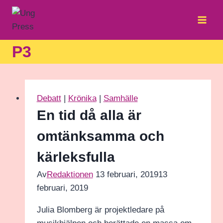
Skip
to
content
P3
Debatt
|
Krönika
|
Samhälle
En tid då alla är
omtänksamma och
kärleksfulla
Av
Redaktionen
13 februari, 2019
13
februari, 2019
Julia Blomberg är projektledare på