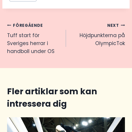
Tags:
Inläggsnavigering
FÖREGÅENDE
NEXT
Tuff start för
Höjdpunkterna på
Sveriges herrar i
OlympicTok
handboll under OS
Fler artiklar som kan
intressera dig