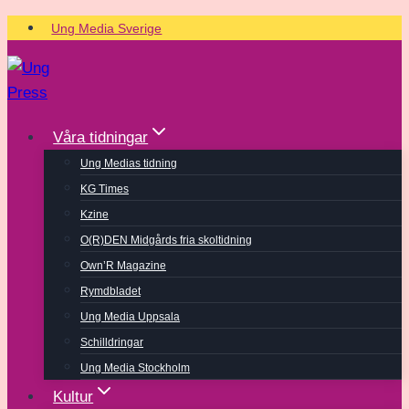
Skip
Ung Media Sverige
to
content
Våra tidningar
Ung Medias tidning
KG Times
Kzine
O(R)DEN Midgårds fria skoltidning
Own’R Magazine
Rymdbladet
Ung Media Uppsala
Schilldringar
Ung Media Stockholm
Kultur