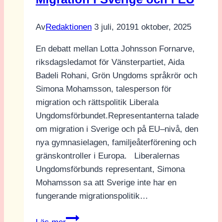
är
att
Av
Redaktionen
3 juli, 2019
1 oktober, 2025
man
kan
En debatt mellan Lotta Johnsson Fornarve,
lita
riksdagsledamot för Vänsterpartiet, Aida
på
Badeli Rohani, Grön Ungdoms språkrör och
vuxna
Simona Mohamsson, talesperson för
människor”
migration och rättspolitik Liberala
Ungdomsförbundet.Representanterna talade
om migration i Sverige och på EU–nivå, den
nya gymnasielagen, familjeåterförening och
gränskontroller i Europa. Liberalernas
Ungdomsförbunds representant, Simona
Mohamsson sa att Sverige inte har en
fungerande migrationspolitik…
Migration