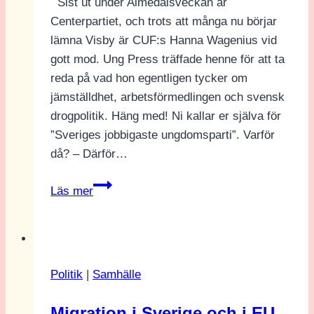
Sist ut under Almedalsveckan är
Centerpartiet, och trots att många nu börjar
lämna Visby är CUF:s Hanna Wagenius vid
gott mod. Ung Press träffade henne för att ta
reda på vad hon egentligen tycker om
jämställdhet, arbetsförmedlingen och svensk
drogpolitik. Häng med! Ni kallar er själva för
”Sveriges jobbigaste ungdomsparti”. Varför
då? – Därför…
Intervju
Läs mer
med
Hanna
Wagenius
(CUF):
Politik
|
Samhälle
”Det
viktiga
Migration i Sverige och i EU