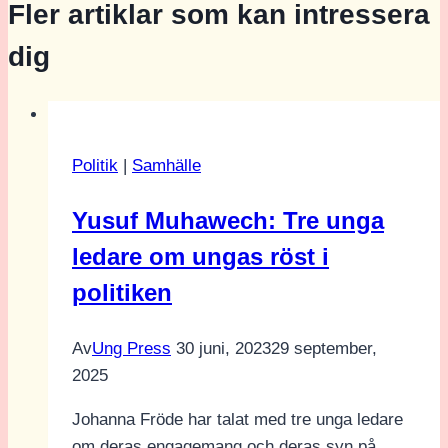
Fler artiklar som kan intressera
dig
Politik
|
Samhälle
Yusuf Muhawech: Tre unga
ledare om ungas röst i
politiken
Av
Ung Press
30 juni, 2023
29 september,
2025
Johanna Fröde har talat med tre unga ledare
om deras engagemang och deras syn på