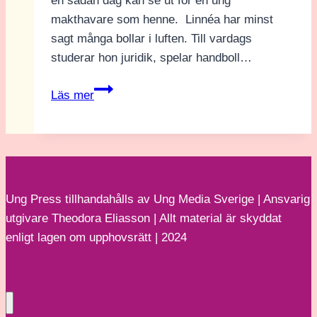
en sådan dag kan se ut för en ung
makthavare som henne. Linnéa har minst
sagt många bollar i luften. Till vardags
studerar hon juridik, spelar handboll…
”Vi
Läs mer
är
en
regnbågsrevolution!”
–
Ung
Ung Press tillhandahålls av Ung Media Sverige | Ansvarig
Press
utgivare Theodora Eliasson | Allt material är skyddat
träffar
enligt lagen om upphovsrätt | 2024
Linnéa
Claeson