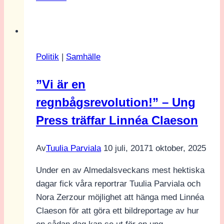
Åkesson:
“Goda
förutsättningar
för
Politik
|
Samhälle
samarbete
med
”Vi är en
M
regnbågsrevolution!” – Ung
och
KD”
Press träffar Linnéa Claeson
Av
Tuulia Parviala
10 juli, 2017
1 oktober, 2025
Under en av Almedalsveckans mest hektiska
dagar fick våra reportrar Tuulia Parviala och
Nora Zerzour möjlighet att hänga med Linnéa
Claeson för att göra ett bildreportage av hur