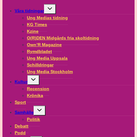
Toggle
Våra tidningar
child
menu
Ung Medias tidning
KG Times
Kzine
O(R)DEN Midgårds fria skoltidning
Own’R Magazine
Rymdbladet
Ung Media Uppsala
Schilldringar
Ung Media Stockholm
Toggle
Kultur
child
menu
Recension
Krönika
Sport
Toggle
Samhälle
child
menu
Politik
Debatt
Podd