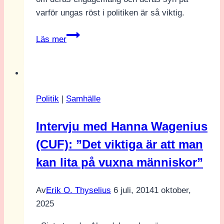
varför ungas röst i politiken är så viktig.
Yusuf
Läs mer
Muhawech:
Tre
unga
ledare
Politik
|
Samhälle
om
ungas
Intervju med Hanna Wagenius
röst
(CUF): ”Det viktiga är att man
i
politiken
kan lita på vuxna människor”
Av
Erik O. Thyselius
6 juli, 2014
1 oktober,
2025