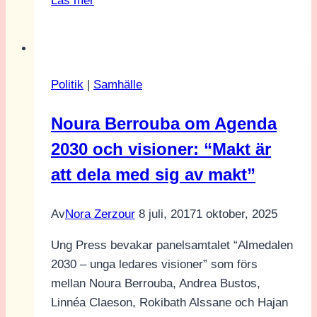
Läs mer
i
Sverige
och
i
Politik
|
Samhälle
EU
Noura Berrouba om Agenda
2030 och visioner: “Makt är
att dela med sig av makt”
Av
Nora Zerzour
8 juli, 2017
1 oktober, 2025
Ung Press bevakar panelsamtalet “Almedalen
2030 – unga ledares visioner” som förs
mellan Noura Berrouba, Andrea Bustos,
Linnéa Claeson, Rokibath Alssane och Hajan