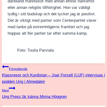
däribland människor med annan etnisk härkomst
eller annan religiös tillhörighet. Hon var väldigt
tydlig i sitt budskap och det tycker jag är positivt.
Det är viktigt med partier som Centerpartiet växer
med tanke på extremhögerns framfart och jag
hoppas att fler partier tar efter samma kamp.
Foto: Tuulia Parviala
Inläggsnavigering
Föregående
Klassresor och Kurdistan – Joar Forsell (LUF) intervjuas i
podden Ung i Almedalen
Next
Ung Press lär känna Minna Höggren