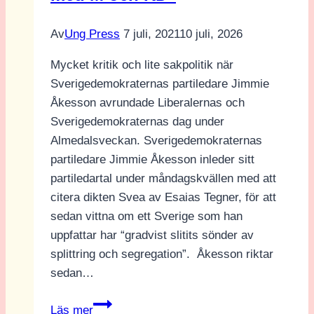
dela
med
Av
Ung Press
7 juli, 2021
10 juli, 2026
sig
av
Mycket kritik och lite sakpolitik när
makt”
Sverigedemokraternas partiledare Jimmie
Åkesson avrundade Liberalernas och
Sverigedemokraternas dag under
Almedalsveckan. Sverigedemokraternas
partiledare Jimmie Åkesson inleder sitt
partiledartal under måndagskvällen med att
citera dikten Svea av Esaias Tegner, för att
sedan vittna om ett Sverige som han
uppfattar har “gradvist slitits sönder av
splittring och segregation”. Åkesson riktar
sedan…
Jimmie
Läs mer