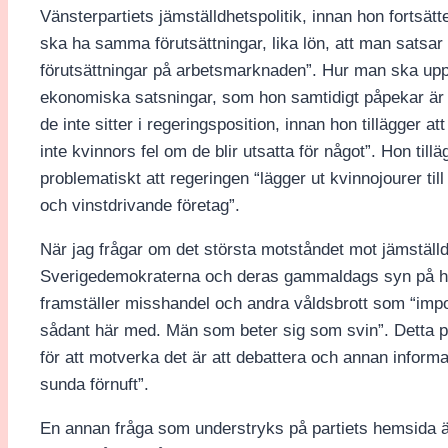
Vänsterpartiets jämställdhetspolitik, innan hon fortsätt
ska ha samma förutsättningar, lika lön, att man satsar
förutsättningar på arbetsmarknaden”. Hur man ska up
ekonomiska satsningar, som hon samtidigt påpekar är s
de inte sitter i regeringsposition, innan hon tillägger at
inte kvinnors fel om de blir utsatta för något”. Hon till
problematiskt att regeringen “lägger ut kvinnojourer till
och vinstdrivande företag”.
När jag frågar om det största motståndet mot jämställ
Sverigedemokraterna och deras gammaldags syn på hemm
framställer misshandel och andra våldsbrott som “impor
sådant här med. Män som beter sig som svin”. Detta 
för att motverka det är att debattera och annan informat
sunda förnuft”.
En annan fråga som understryks på partiets hemsida är