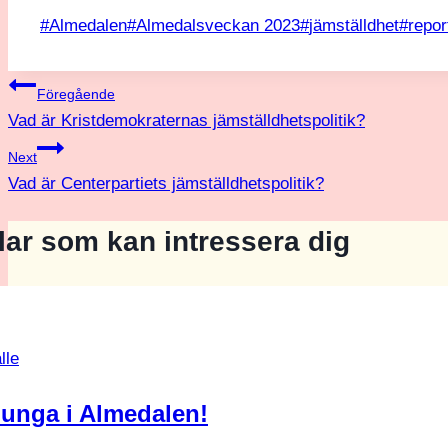
Post
#
Almedalen
#
Almedalsveckan 2023
#
jämställdhet
#
repor
Tags:
Inläggsnavigering
Föregående
Vad är Kristdemokraternas jämställdhetspolitik?
Next
Vad är Centerpartiets jämställdhetspolitik?
klar som kan intressera dig
lle
 unga i Almedalen!