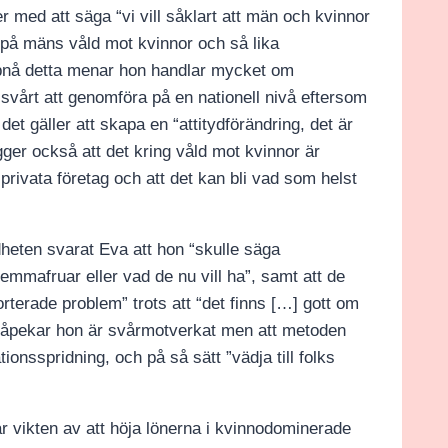
er med att säga “vi vill såklart att män och kvinnor
 på mäns våld mot kvinnor och så lika
pnå detta menar hon handlar mycket om
vårt att genomföra på en nationell nivå eftersom
t det gäller att skapa en “attitydförändring, det är
ägger också att det kring våld mot kvinnor är
 privata företag och att det kan bli vad som helst
dheten svarat Eva att hon “skulle säga
afruar eller vad de nu vill ha”, samt att de
terade problem” trots att “det finns […] gott om
påpekar hon är svårmotverkat men att metoden
ionsspridning, och på så sätt ”vädja till folks
 vikten av att höja lönerna i kvinnodominerade