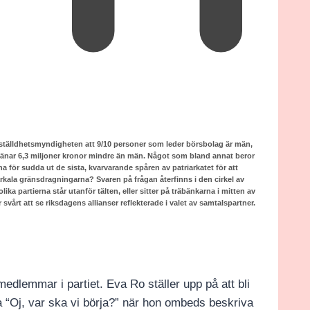
ställdhetsmyndigheten att 9/10 personer som leder börsbolag är män,
tjänar 6,3 miljoner kronor mindre än män. Något som bland annat beror
a för sudda ut de sista, kvarvarande spåren av patriarkatet för att
riarkala gränsdragningarna? Svaren på frågan återfinns i den cirkel av
a partierna står utanför tälten, eller sitter på träbänkarna i mitten av
 svårt att se riksdagens allianser reflekterade i valet av samtalspartner.
 medlemmar i partiet. Eva Ro ställer upp på att bli
ga “Oj, var ska vi börja?” när hon ombeds beskriva