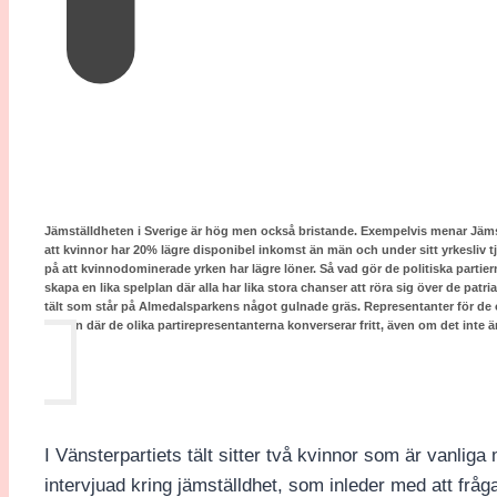
Jämställdheten i Sverige är hög men också bristande. Exempelvis menar Jäm
att kvinnor har 20% lägre disponibel inkomst än män och under sitt yrkesliv 
på att kvinnodominerade yrken har lägre löner. Så vad gör de politiska partiern
skapa en lika spelplan där alla har lika stora chanser att röra sig över de pat
tält som står på Almedalsparkens något gulnade gräs. Representanter för de olik
cirkeln där de olika partirepresentanterna konverserar fritt, även om det inte är
I Vänsterpartiets tält sitter två kvinnor som är vanliga
intervjuad kring jämställdhet, som inleder med att frå