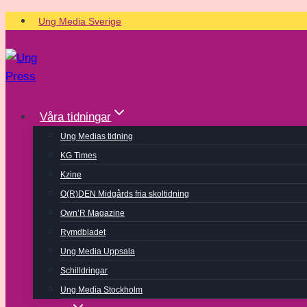
Skip
Ung Media Sverige
to
content
Våra tidningar
Ung Medias tidning
KG Times
Kzine
O(R)DEN Midgårds fria skoltidning
Own’R Magazine
Rymdbladet
Ung Media Uppsala
Schilldringar
Ung Media Stockholm