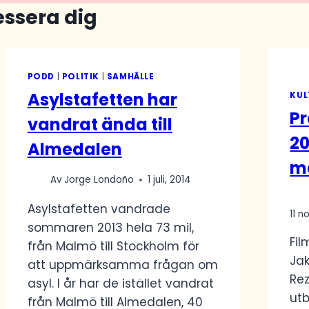
essera dig
PODD
|
POLITIK
|
SAMHÄLLE
Asylstafetten har
KUL
P
vandrat ända till
20
Almedalen
m
Av
Jorge Londoño
1 juli, 2014
Asylstafetten vandrade
11 
sommaren 2013 hela 73 mil,
Fi
från Malmö till Stockholm för
Ja
att uppmärksamma frågan om
Re
asyl. I år har de istället vandrat
utb
från Malmö till Almedalen, 40