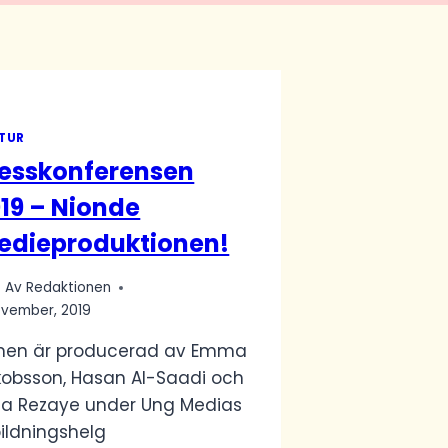
TUR
resskonferensen
19 – Nionde
edieproduktionen!
Av
Redaktionen
november, 2019
lmen är producerad av Emma
kobsson, Hasan Al-Saadi och
za Rezaye under Ung Medias
ildningshelg