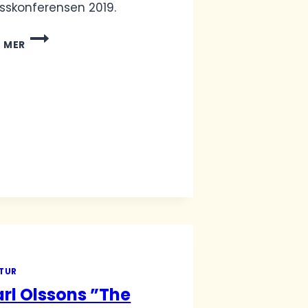
sskonferensen 2019.
PRESSKONFERENSEN
S MER
2019
–
NIONDE
MEDIEPRODUKTIONEN!
TUR
rl Olssons ”The