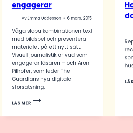
engagerar
Ho
d
Av
Emma Uddesson
6 mars, 2015
Våga slopa kombinationen text
med bildspel och presentera
Rep
materialet på ett nytt sätt.
re
Visuell journalistik är vad som
som
engagerar läsaren – och Aron
hus
Pilhofer, som leder The
Guardians nya digitala
LÄ
storsatsning.
VISUELL
LÄS MER
JOURNALISTIK
ENGAGERAR