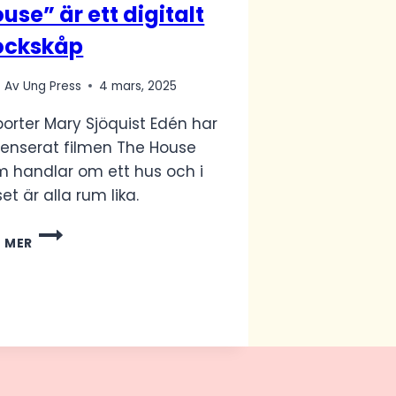
use” är ett digitalt
ockskåp
Av
Ung Press
4 mars, 2025
orter Mary Sjöquist Edén har
censerat filmen The House
 handlar om ett hus och i
et är alla rum lika.
CARL
S MER
OLSSONS
”THE
HOUSE”
ÄR
ETT
DIGITALT
DOCKSKÅP