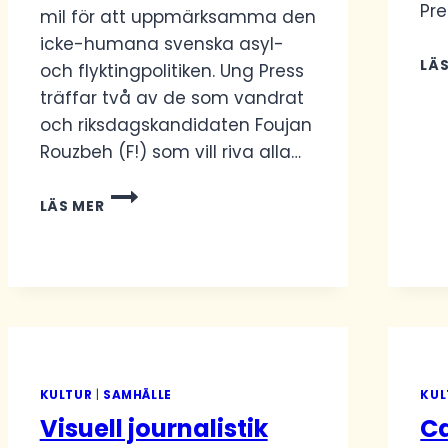
Pre
mil för att uppmärksamma den
icke-humana svenska asyl-
LÄ
och flyktingpolitiken. Ung Press
träffar två av de som vandrat
och riksdagskandidaten Foujan
Rouzbeh (F!) som vill riva alla…
ASYLSTAFETTEN
LÄS MER
HAR
VANDRAT
ÄNDA
TILL
ALMEDALEN
KULTUR
|
SAMHÄLLE
KUL
Visuell journalistik
Ca