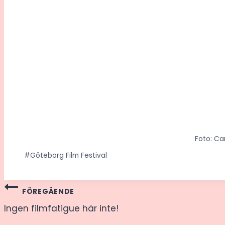
Foto: Ca
Post
#
Göteborg Film Festival
Tags:
Inläggsnavigering
FÖREGÅENDE
Ingen filmfatigue här inte!