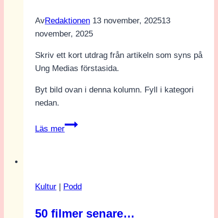
Av
Redaktionen
13 november, 2025
13
november, 2025
Skriv ett kort utdrag från artikeln som syns på
Ung Medias förstasida.
Byt bild ovan i denna kolumn. Fyll i kategori
nedan.
Pella
Läs mer
Kågerman,
Hugo
Lilja
&
Kultur
|
Podd
Ella
Rae
50 filmer senare…
Rappaport