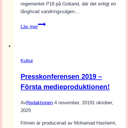
regementet P18 på Gotland, där det enligt en
långlivad vandringssägen…
HBTQ-
Läs mer
kamp
och
militarisering
–
Kultur
utställningen
P18/Queerkompaniet
Presskonferensen 2019 –
Första medieproduktionen!
Av
Redaktionen
4 november, 2019
1 oktober,
2025
Filmen är producerad av Mohamad Hashemi,