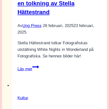
en tolkning av Stella
Hättestrand
Av
Ung Press
26 februari, 2025
23 februari,
2025
Stella Hättestrand tolkar Fotografiskas
utställning White Nights in Wonderland på
Fotografiska. Se hennes bilder här!
White
Läs mer
Nights
in
Wonderland
–
Kultur
en
tolkning