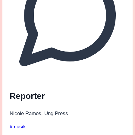
Reporter
Nicole Ramos, Ung Press
Post
#
musik
Tags: