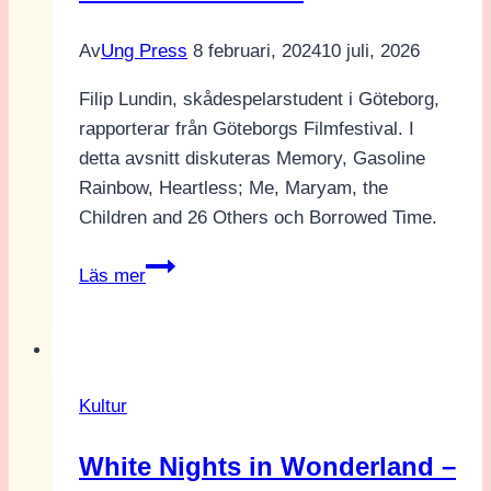
om
Av
Ung Press
8 februari, 2024
10 juli, 2026
Egghead
Republic
Filip Lundin, skådespelarstudent i Göteborg,
med
rapporterar från Göteborgs Filmfestival. I
Ung
detta avsnitt diskuteras Memory, Gasoline
Media
Rainbow, Heartless; Me, Maryam, the
|
Children and 26 Others och Borrowed Time.
Stockholm
Film
50
Läs mer
Festival
filmer
senare…
Kultur
White Nights in Wonderland –