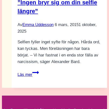
”Ingen bryr sig om din selfie
av
längre”
Stella
Hättestrand
Av
Emma Uddesson
6 mars, 2015
1 oktober,
2025
Selfien fyller inget syfte för någon. Hårda ord,
kan tyckas. Men föreläsningen har bara
börjat. – Vi har fastnat i en enda stor fälla av
narcissism, säger Alexander Bard.
”Ingen
Läs mer
bryr
sig
om
din
selfie