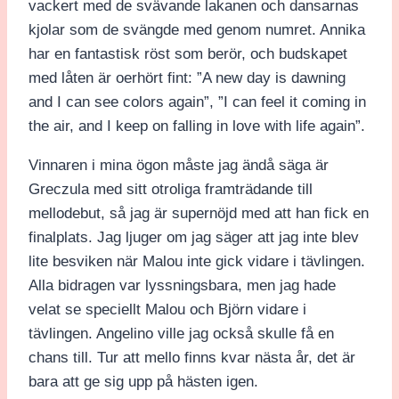
vackert med de svävande lakanen och dansarnas
kjolar som de svängde med genom numret. Annika
har en fantastisk röst som berör, och budskapet
med låten är oerhört fint: ”A new day is dawning
and I can see colors again”, ”I can feel it coming in
the air, and I keep on falling in love with life again”.
Vinnaren i mina ögon måste jag ändå säga är
Greczula med sitt otroliga framträdande till
mellodebut, så jag är supernöjd med att han fick en
finalplats. Jag ljuger om jag säger att jag inte blev
lite besviken när Malou inte gick vidare i tävlingen.
Alla bidragen var lyssningsbara, men jag hade
velat se speciellt Malou och Björn vidare i
tävlingen. Angelino ville jag också skulle få en
chans till. Tur att mello finns kvar nästa år, det är
bara att ge sig upp på hästen igen.