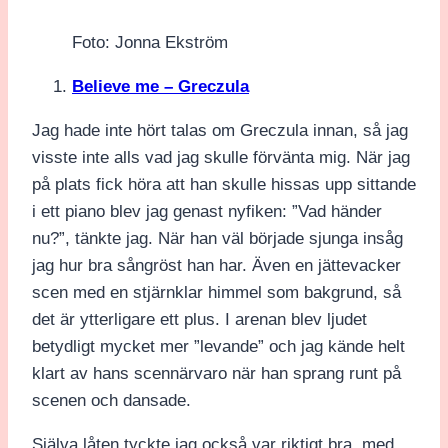
Foto: Jonna Ekström
Believe me – Greczula
Jag hade inte hört talas om Greczula innan, så jag
visste inte alls vad jag skulle förvänta mig. När jag
på plats fick höra att han skulle hissas upp sittande
i ett piano blev jag genast nyfiken: ”Vad händer
nu?”, tänkte jag. När han väl började sjunga insåg
jag hur bra sångröst han har. Även en jättevacker
scen med en stjärnklar himmel som bakgrund, så
det är ytterligare ett plus. I arenan blev ljudet
betydligt mycket mer ”levande” och jag kände helt
klart av hans scennärvaro när han sprang runt på
scenen och dansade.
Själva låten tyckte jag också var riktigt bra, med