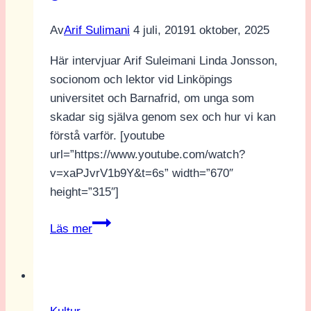
Av
Arif Sulimani
4 juli, 2019
1 oktober, 2025
Här intervjuar Arif Suleimani Linda Jonsson,
socionom och lektor vid Linköpings
universitet och Barnafrid, om unga som
skadar sig själva genom sex och hur vi kan
förstå varför. [youtube
url=”https://www.youtube.com/watch?
v=xaPJvrV1b9Y&t=6s” width=”670″
height=”315″]
Linda
Läs mer
Jonsson,
lektor,
om
unga