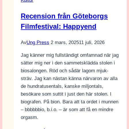
Kultur
som
skadar
Recension från Göteborgs
sig
Filmfestival: Happyend
själva
genom
sex
Av
Ung Press
2 mars, 2025
11 juli, 2026
Jag känner mig fullständigt omfamnad när jag
sätter mig ner i den sammetsklädda stolen i
biosalongen. Röd och sådär lagom mjuk-
sträv. Jag kan nästan känna närvaron av alla
de hundratusentals, kanske miljontals,
besökare som suttit i just den här stolen. I
biografen. På bion. Bara att ta ordet i munnen
– bbbbbbio, b.i.o. – är som att få en mindre
orgasm.