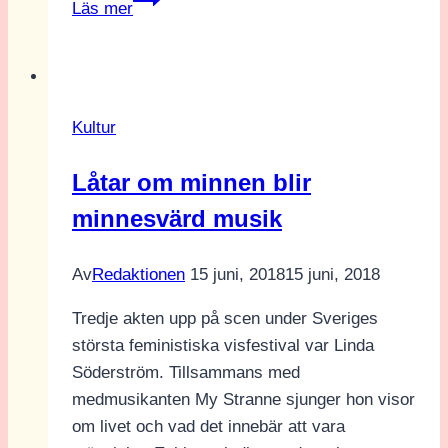
Läs mer
Empyrean-
serien
är
en
Kultur
skräckblandad
förtjusning
Låtar om minnen blir
minnesvärd musik
Av
Redaktionen
15 juni, 2018
15 juni, 2018
Tredje akten upp på scen under Sveriges
största feministiska visfestival var Linda
Söderström. Tillsammans med
medmusikanten My Stranne sjunger hon visor
om livet och vad det innebär att vara