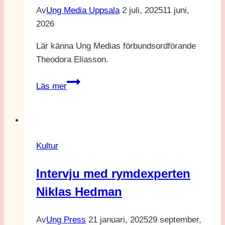
Av
Ung Media Uppsala
2 juli, 2025
11 juni,
2026
Lär känna Ung Medias förbundsordförande
Theodora Eliasson.
Ung
Läs mer
Media-
podden:
Träffa
förbundsordförande
Kultur
Theodora
Eliasson!
Intervju med rymdexperten
Niklas Hedman
Av
Ung Press
21 januari, 2025
29 september,