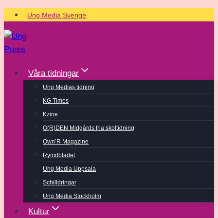
Skip
Ung Media Sverige
to
content
Våra tidningar
Ung Medias tidning
KG Times
Kzine
O(R)DEN Midgårds fria skoltidning
Own’R Magazine
Rymdbladet
Ung Media Uppsala
Schilldringar
Ung Media Stockholm
Kultur