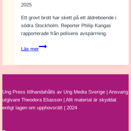
2025
Ett grovt brott har skett på ett äldreboende i
södra Stockholm. Reporter Philip Kangas
rapporterade från polisens avspärrning.
Intervju
Läs mer
med
rymdexperten
Niklas
Hedman
Ung Press tillhandahålls av Ung Media Sverige | Ansvarig
utgivare Theodora Eliasson | Allt material är skyddat
enligt lagen om upphovsrätt | 2024