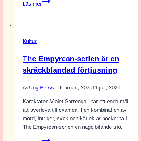
Recension
Läs mer
från
Göteborgs
Filmfestival:
Happyend
Kultur
The Empyrean-serien är en
skräckblandad förtjusning
Av
Ung Press
1 februari, 2025
11 juli, 2026
Karaktären Violet Sorrengail har ett enda mål,
att överleva till examen. I en kombination av
mord, intriger, svek och kärlek är böckerna i
The Empyrean-serien en nagelbitande trio.
The