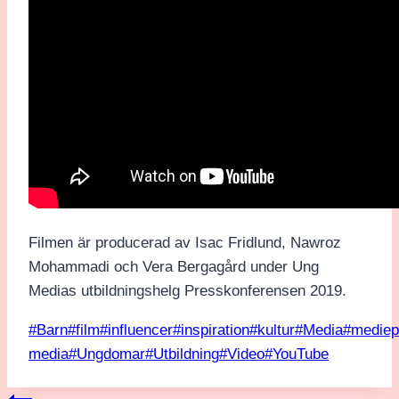
Filmen är producerad av Isac Fridlund, Nawroz
Mohammadi och Vera Bergagård under Ung
Medias utbildningshelg Presskonferensen 2019.
Post
#
Barn
#
film
#
influencer
#
inspiration
#
kultur
#
Media
#
mediep
Tags:
media
#
Ungdomar
#
Utbildning
#
Video
#
YouTube