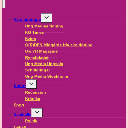
Toggle
Våra tidningar
child
menu
Ung Medias tidning
KG Times
Kzine
O(R)DEN Midgårds fria skoltidning
Own’R Magazine
Rymdbladet
Ung Media Uppsala
Schilldringar
Ung Media Stockholm
Toggle
Kultur
child
menu
Recension
Krönika
Sport
Toggle
Samhälle
child
menu
Politik
Debatt