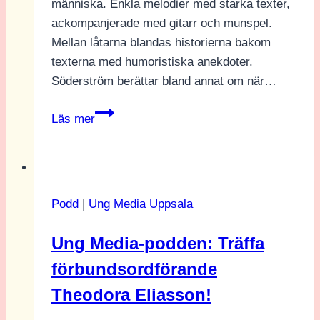
människa. Enkla melodier med starka texter,
ackompanjerade med gitarr och munspel.
Mellan låtarna blandas historierna bakom
texterna med humoristiska anekdoter.
Söderström berättar bland annat om när…
Låtar
Läs mer
om
minnen
blir
minnesvärd
Podd
|
Ung Media Uppsala
musik
Ung Media-podden: Träffa
förbundsordförande
Theodora Eliasson!