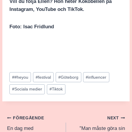
Vill du följa Ellen? Hon heter Kokobellen på
Instagram, YouTube och TikTok.
Foto: Isac Fridlund
Post
#
#heyou
#
festival
#
Göteborg
#
influencer
Tags:
#
Sociala medier
#
Tiktok
Inläggsnavigering
FÖREGÅENDE
NEXT
En dag med
”Man måste göra sin