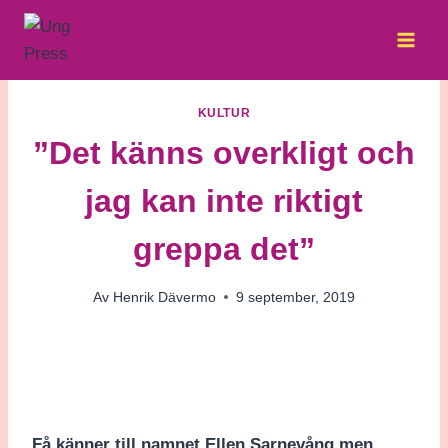
Skip
to
content
KULTUR
”Det känns overkligt och
jag kan inte riktigt
greppa det”
Av
Henrik Dävermo
9 september, 2019
Få känner till namnet Ellen Sarnevång men