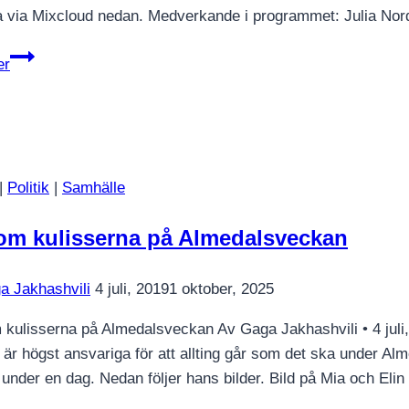
 via Mixcloud nedan. Medverkande i programmet: Julia Nord
Klimatpanelen
er
–
om
klimatångest
|
Politik
|
Samhälle
om kulisserna på Almedalsveckan
a Jakhashvili
4 juli, 2019
1 oktober, 2025
kulisserna på Almedalsveckan Av Gaga Jakhashvili • 4 juli,
 är högst ansvariga för att allting går som det ska under Al
 under en dag. Nedan följer hans bilder. Bild på Mia och El