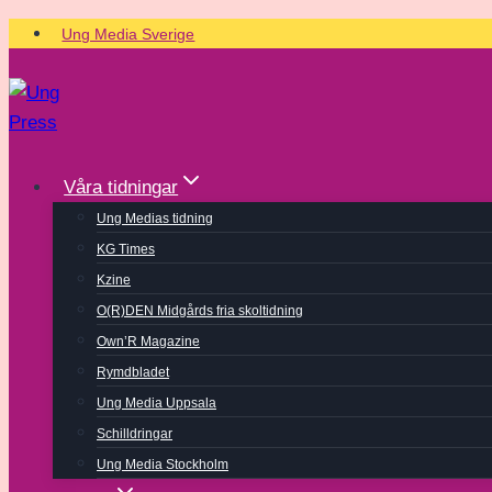
Skip
Ung Media Sverige
to
content
Våra tidningar
Ung Medias tidning
KG Times
Kzine
O(R)DEN Midgårds fria skoltidning
Own’R Magazine
Rymdbladet
Ung Media Uppsala
Schilldringar
Ung Media Stockholm