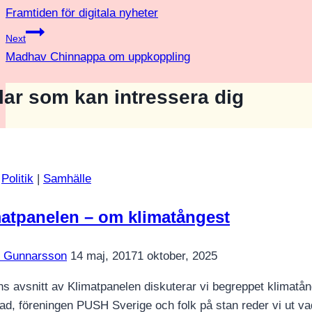
Framtiden för digitala nyheter
Next
Madhav Chinnappa om uppkoppling
klar som kan intressera dig
|
Politik
|
Samhälle
atpanelen – om klimatångest
k Gunnarsson
14 maj, 2017
1 oktober, 2025
ns avsnitt av Klimatpanelen diskuterar vi begreppet klimatån
ad, föreningen PUSH Sverige och folk på stan reder vi ut vad