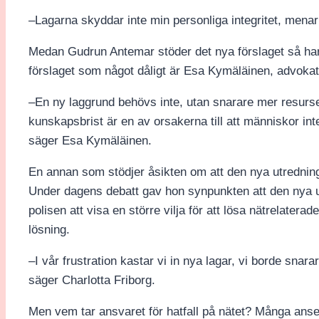
–Lagarna skyddar inte min personliga integritet, menar
Medan Gudrun Antemar stöder det nya förslaget så har 
förslaget som något dåligt är Esa Kymäläinen, advok
–En ny laggrund behövs inte, utan snarare mer resurser
kunskapsbrist är en av orsakerna till att människor int
säger Esa Kymäläinen.
En annan som stödjer åsikten om att den nya utredninge
Under dagens debatt gav hon synpunkten att den nya u
polisen att visa en större vilja för att lösa nätrelatera
lösning.
–I vår frustration kastar vi in nya lagar, vi borde snar
säger Charlotta Friborg.
Men vem tar ansvaret för hatfall på nätet? Många anser