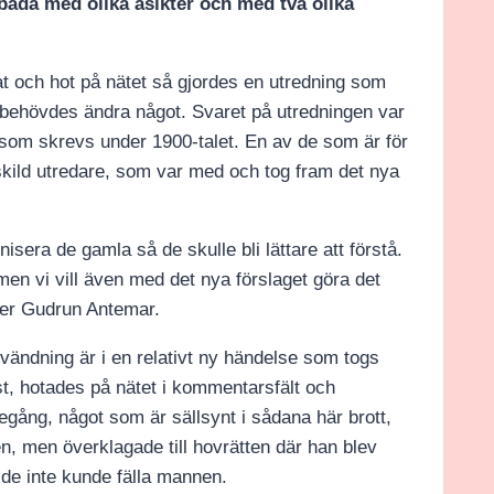
båda med olika åsikter och med två olika
 och hot på nätet så gjordes en utredning som
 behövdes ändra något. Svaret på utredningen var
 som skrevs under 1900-talet. En av de som är för
skild utredare, som var med och tog fram det nya
isera de gamla så de skulle bli lättare att förstå.
men vi vill även med det nya förslaget göra det
äger Gudrun Antemar.
vändning är i en relativt ny händelse som togs
ist, hotades på nätet i kommentarsfält och
tegång, något som är sällsynt i sådana här brott,
n, men överklagade till hovrätten där han blev
 de inte kunde fälla mannen.