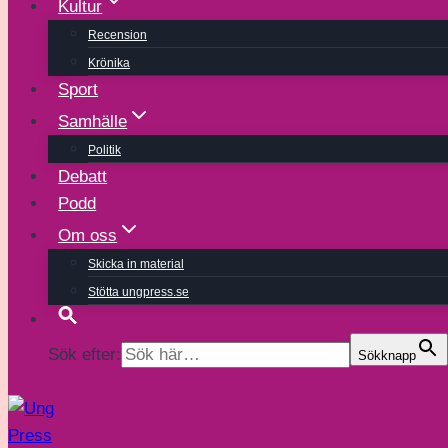
Kultur
Recension
Krönika
Sport
Samhälle
Politik
Debatt
Podd
Om oss
Skicka in material
Stötta ungpress.se
Sök efter:
Sökknapp