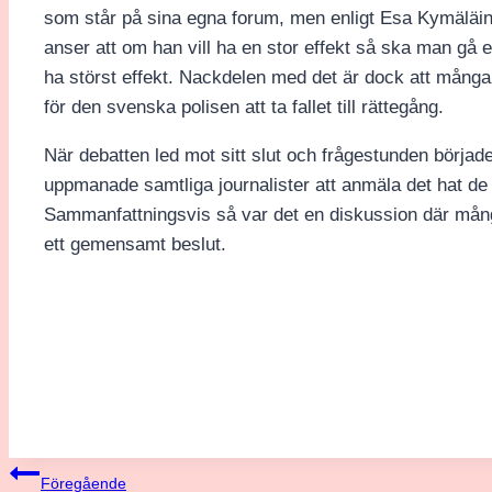
som står på sina egna forum, men enligt Esa Kymäläine
anser att om han vill ha en stor effekt så ska man gå 
ha störst effekt. Nackdelen med det är dock att många 
för den svenska polisen att ta fallet till rättegång.
När debatten led mot sitt slut och frågestunden börjad
uppmanade samtliga journalister att anmäla det hat de fi
Sammanfattningsvis så var det en diskussion där många
ett gemensamt beslut.
Inläggsnavigering
Föregående