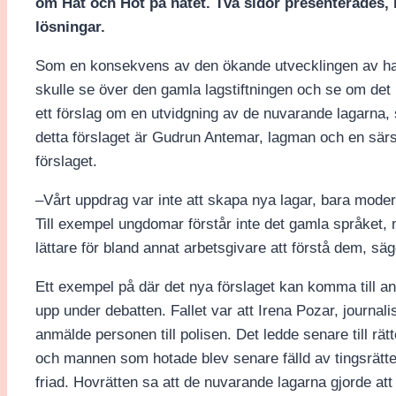
om Hat och Hot på nätet. Två sidor presenterades, 
lösningar.
Som en konsekvens av den ökande utvecklingen av hat
skulle se över den gamla lagstiftningen och se om det
ett förslag om en utvidgning av de nuvarande lagarna,
detta förslaget är Gudrun Antemar, lagman och en sär
förslaget.
–Vårt uppdrag var inte att skapa nya lagar, bara modern
Till exempel ungdomar förstår inte det gamla språket, 
lättare för bland annat arbetsgivare att förstå dem, s
Ett exempel på där det nya förslaget kan komma till an
upp under debatten. Fallet var att Irena Pozar, journal
anmälde personen till polisen. Det ledde senare till rät
och mannen som hotade blev senare fälld av tingsrätte
friad. Hovrätten sa att de nuvarande lagarna gjorde att