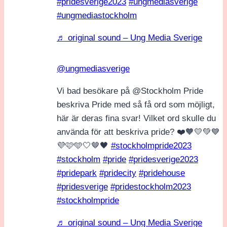
#pridesverige2023
#ungmediasverige
#ungmediastockholm
♬ original sound – Ung Media Sverige
@ungmediasverige
Vi bad besökare på @Stockholm Pride
beskriva Pride med så få ord som möjligt,
här är deras fina svar! Vilket ord skulle du
använda för att beskriva pride? ❤️🧡💛💚💙
💜🩷🩵🤍🤎🖤
#stockholmpride2023
#stockholm
#pride
#pridesverige2023
#pridepark
#pridecity
#pridehouse
#pridesverige
#pridestockholm2023
#stockholmpride
♬ original sound – Ung Media Sverige