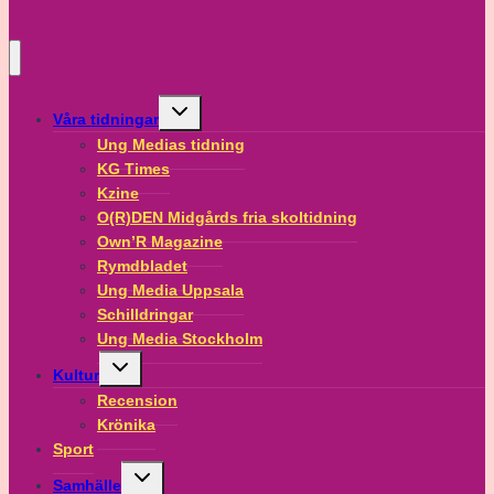
Toggle
Våra tidningar
child
menu
Ung Medias tidning
KG Times
Kzine
O(R)DEN Midgårds fria skoltidning
Own’R Magazine
Rymdbladet
Ung Media Uppsala
Schilldringar
Ung Media Stockholm
Toggle
Kultur
child
menu
Recension
Krönika
Sport
Toggle
Samhälle
child