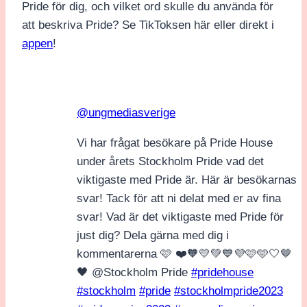
Pride för dig, och vilket ord skulle du använda för
att beskriva Pride? Se TikToksen här eller direkt i
appen
!
@ungmediasverige
Vi har frågat besökare på Pride House
under årets Stockholm Pride vad det
viktigaste med Pride är. Här är besökarnas
svar! Tack för att ni delat med er av fina
svar! Vad är det viktigaste med Pride för
just dig? Dela gärna med dig i
kommentarerna 🩷 ❤️🧡💛💚💙💜🩷🩵🤍🤎
🖤 @Stockholm Pride
#pridehouse
#stockholm
#pride
#stockholmpride2023