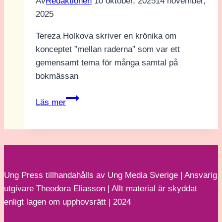
Av
Redaktionen
10 oktober, 2025
14 november,
2025
Tereza Holkova skriver en krönika om
konceptet ”mellan raderna” som var ett
gemensamt tema för många samtal på
bokmässan
Mellan
Läs mer
raderna
–
krönika
av
Tereza
Ung Press tillhandahålls av Ung Media Sverige | Ansvarig
Holková
utgivare Theodora Eliasson | Allt material är skyddat
enligt lagen om upphovsrätt | 2024