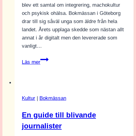
blev ett samtal om integrering, machokultur
och psykisk ohälsa. Bokmässan i Göteborg
drar till sig såväl unga som äldre från hela
landet. Årets upplaga skedde som nästan allt
annat i år digitalt men den levererade som
vanligt…
Sporten
Läs mer
som
förenar
och
förkrossar
Kultur
|
Bokmässan
En guide till blivande
journalister