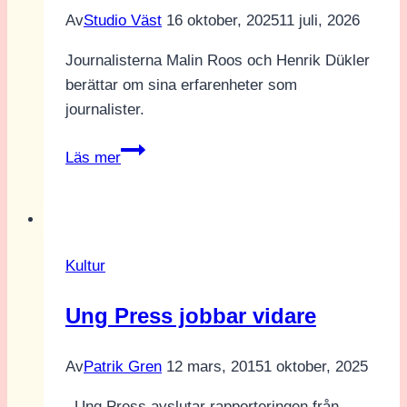
Av
Studio Väst
16 oktober, 2025
11 juli, 2026
Journalisterna Malin Roos och Henrik Dükler
berättar om sina erfarenheter som
journalister.
En
Läs mer
guide
till
blivande
journalister
Kultur
Ung Press jobbar vidare
Av
Patrik Gren
12 mars, 2015
1 oktober, 2025
Ung Press avslutar rapporteringen från