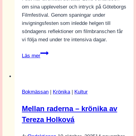
om sina upplevelser och intryck på Göteborgs
Filmfestival. Genom spaningar under
invigningsfesten som inledde helgen till
söndagens reflektioner om filmbranschen får
vi följa med under tre intensiva dagar.
Göteborgs
Läs mer
Filmfestival
med
Loke
Johansson
Bokmässan
|
Krönika
|
Kultur
Mellan raderna – krönika av
Tereza Holková