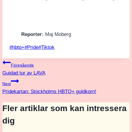
Reporter:
Maj Moberg
Post
#
hbtq+
#
Pride
#
Tiktok
Tags:
Inläggsnavigering
Föregående
Guidad tur av LAVA
Next
Pridekartan: Stockholms HBTQ+ guldkorn!
Fler artiklar som kan intressera
dig