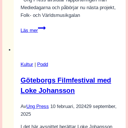
Mediedagarna och påbörjar nu nästa projekt,
Folk- och Världsmusikgalan
Ung
Läs mer
Press
jobbar
vidare
Kultur
|
Podd
Göteborgs Filmfestival med
Loke Johansson
Av
Ung Press
10 februari, 2024
29 september,
2025
I det här avsnittet berättar Loke Johansson