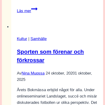
Tempen
Läs mer
på
Meg
Kultur
|
Samhälle
Sporten som förenar och
förkrossar
Av
Nina Muossa
24 oktober, 2020
1 oktober,
2025
Årets Bokmässa erbjöd något för alla. Under
onlineseminariet Landslaget, succé och misär
diskuterades fotbollen ur olika perspektiv. Det