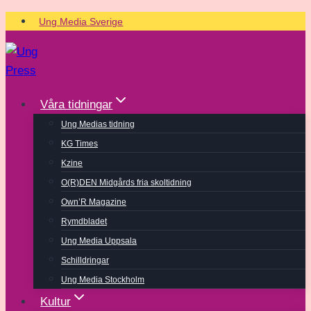
Skip
Ung Media Sverige
to
content
Våra tidningar
Ung Medias tidning
KG Times
Kzine
O(R)DEN Midgårds fria skoltidning
Own’R Magazine
Rymdbladet
Ung Media Uppsala
Schilldringar
Ung Media Stockholm
Kultur