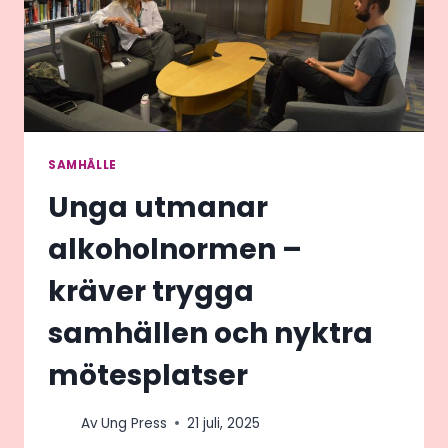
SAMHÄLLE
Unga utmanar
alkoholnormen –
kräver trygga
samhällen och nyktra
mötesplatser
Av
Ung Press
21 juli, 2025