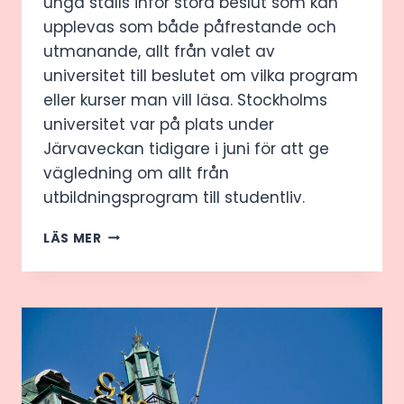
unga ställs inför stora beslut som kan
upplevas som både påfrestande och
utmanande, allt från valet av
universitet till beslutet om vilka program
eller kurser man vill läsa. Stockholms
universitet var på plats under
Järvaveckan tidigare i juni för att ge
vägledning om allt från
utbildningsprogram till studentliv.
STOCKHOLMS
LÄS MER
UNIVERSITETS
TIPS
FRÅN
JÄRVAVECKAN
–
SÅ
HITTAR
DU