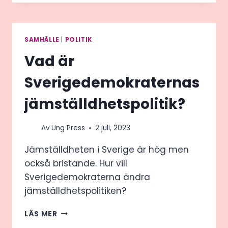
VI
PROBLEMET
MED
MÄNS
SAMHÄLLE
|
POLITIK
VÅLD
Vad är
MOT
KVINNOR:
Sverigedemokraternas
jämställdhetspolitik?
Av
Ung Press
2 juli, 2023
Jämställdheten i Sverige är hög men
också bristande. Hur vill
Sverigedemokraterna ändra
jämställdhetspolitiken?
VAD
LÄS MER
ÄR