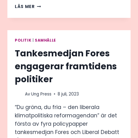
GUIDAD
LÄS MER
TUR
AV
LAVA
POLITIK
|
SAMHÄLLE
Tankesmedjan Fores
engagerar framtidens
politiker
Av
Ung Press
8 juli, 2023
“Du gröna, du fria – den liberala
klimatpolitiska reformagendan” är det
första av fyra policypapper
tankesmedjan Fores och Liberal Debatt