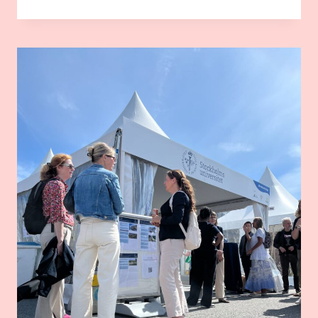
UTMANAR
MODENORMEN:
STHLM
MISC
&
SEAMS