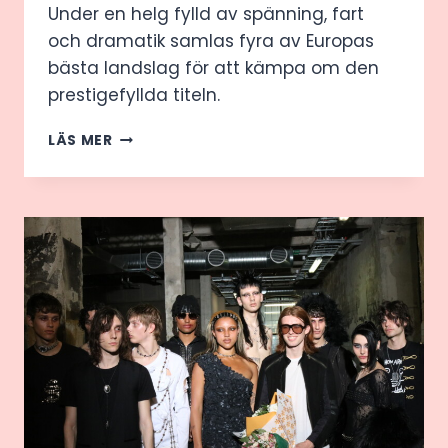
Under en helg fylld av spänning, fart
och dramatik samlas fyra av Europas
bästa landslag för att kämpa om den
prestigefyllda titeln.
FINAL
LÄS MER
FOUR-
FEBER
I
ÄNGELHOLM
–
EUROPAS
VOLLEYBOLLELIT
GJORDE
UPP
I
CATENA
ARENA