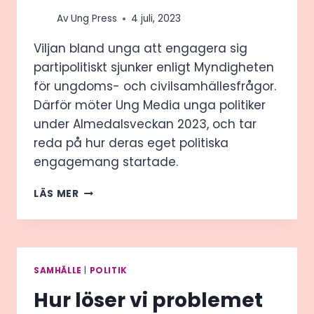
Av
Ung Press
4 juli, 2023
Viljan bland unga att engagera sig
partipolitiskt sjunker enligt Myndigheten
för ungdoms- och civilsamhällesfrågor.
Därför möter Ung Media unga politiker
under Almedalsveckan 2023, och tar
reda på hur deras eget politiska
engagemang startade.
KDU:S
LÄS MER
STEFAN
SARMES
OM
UNGAS
ENGAGEMANG,
SAMHÄLLE
|
POLITIK
EP-
Hur löser vi problemet
VALETS
BETYDELSE