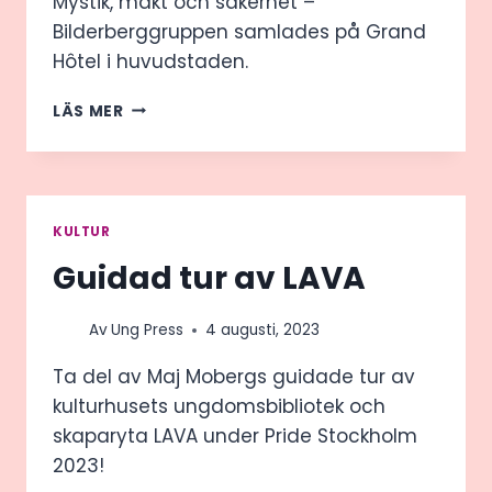
Mystik, makt och säkerhet –
Bilderberggruppen samlades på Grand
Hôtel i huvudstaden.
TOPPOLITIKER
LÄS MER
OCH
SÄKERHETSPÅDRAG
NÄR
BILDERBERGGRUPPEN
BESÖKTE
KULTUR
STOCKHOLM
Guidad tur av LAVA
Av
Ung Press
4 augusti, 2023
Ta del av Maj Mobergs guidade tur av
kulturhusets ungdomsbibliotek och
skaparyta LAVA under Pride Stockholm
2023!