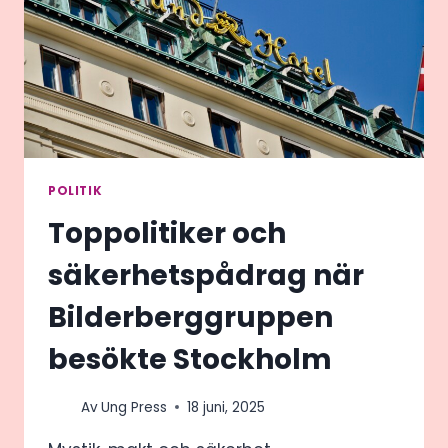
RÄTT
UTBILDNING
FÖR
DIG
POLITIK
Toppolitiker och
säkerhetspådrag när
Bilderberggruppen
besökte Stockholm
Av
Ung Press
18 juni, 2025