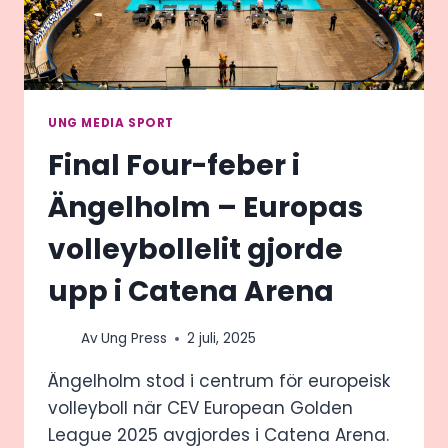
HÄN
FINLAND:
DÄR
MODE
SÄGER
MER
UNG MEDIA SPORT
ÄN
Final Four-feber i
ORD
Ängelholm – Europas
volleybollelit gjorde
upp i Catena Arena
Av
Ung Press
2 juli, 2025
Ängelholm stod i centrum för europeisk
volleyboll när CEV European Golden
League 2025 avgjordes i Catena Arena.