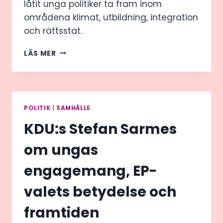
låtit unga politiker ta fram inom
områdena klimat, utbildning, integration
och rättsstat.
TANKESMEDJAN
LÄS MER
FORES
ENGAGERAR
FRAMTIDENS
POLITIKER
POLITIK
|
SAMHÄLLE
KDU:s Stefan Sarmes
om ungas
engagemang, EP-
valets betydelse och
framtiden