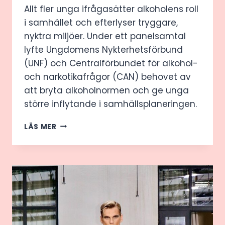
Allt fler unga ifrågasätter alkoholens roll
i samhället och efterlyser tryggare,
nyktra miljöer. Under ett panelsamtal
lyfte Ungdomens Nykterhetsförbund
(UNF) och Centralförbundet för alkohol-
och narkotikafrågor (CAN) behovet av
att bryta alkoholnormen och ge unga
större inflytande i samhällsplaneringen.
UNGA
LÄS MER
UTMANAR
ALKOHOLNORMEN
–
KRÄVER
TRYGGA
SAMHÄLLEN
OCH
NYKTRA
MÖTESPLATSER