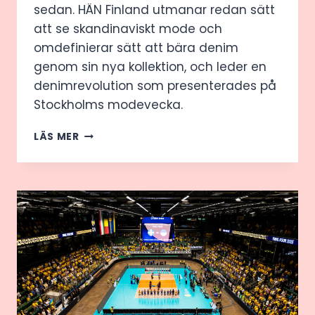
sedan. HÄN Finland utmanar redan sätt
att se skandinaviskt mode och
omdefinierar sätt att bära denim
genom sin nya kollektion, och leder en
denimrevolution som presenterades på
Stockholms modevecka.
MODELLER
LÄS MER
GÅR
BARFOTA
I
DENIM
OCH
KURERADE
H’N
PÅ
STOCKHOLM
FASHION
WEEK
2025.