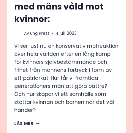
med mäns våld mot
OCH
FRAMTIDEN
kvinnor:
Av
Ung Press
4 juli, 2023
Vi ser just nu en konservativ motreaktion
över hela världen efter en lång kamp
för kvinnors självbestämmande och
frihet från mannens förtryck i form av
ett patriarkat. Hur får vi framtida
generationers män att göra bättre?
Och hur skapar vi ett samhälle som
stöttar kvinnan och barnen när det väl
händer?
HUR
LÄS MER
LÖSER