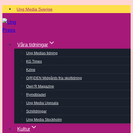
Skip
Ung Media Sverige
to
content
Våra tidningar
Ung Medias tidning
KG Times
Kzine
O(R)DEN Midgårds fria skoltidning
Own’R Magazine
Rymdbladet
Ung Media Uppsala
Schilldringar
Ung Media Stockholm
Kultur