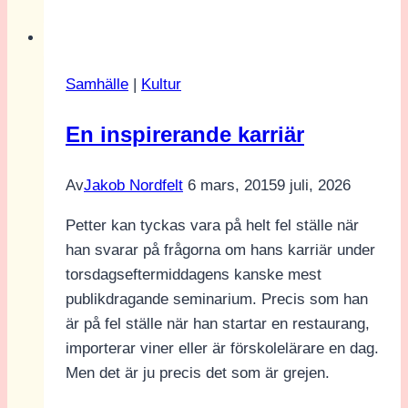
Ung
Press
på
Samhälle
|
Kultur
Almedalen
En inspirerande karriär
Av
Jakob Nordfelt
6 mars, 2015
9 juli, 2026
Petter kan tyckas vara på helt fel ställe när
han svarar på frågorna om hans karriär under
torsdagseftermiddagens kanske mest
publikdragande seminarium. Precis som han
är på fel ställe när han startar en restaurang,
importerar viner eller är förskolelärare en dag.
Men det är ju precis det som är grejen.