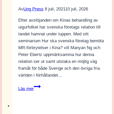
hela
Av
Ung Press
8 juli, 2021
10 juli, 2026
svenska
folket
Efter avslöjanden om Kinas behandling av
sill”
uigurfolket har svenska företags relation till
landet hamnat under luppen. Med sitt
seminarium Hur ska svenska företag bemöta
MR-förbrytelser i Kina? vill Manyan Ng och
Peter Ebertz uppmärksamma hur denna
relation ser ut samt utstaka en möjlig väg
framåt för både Sverige och den övriga fria
världen i förhållandet…
Pennan,
Läs mer
geväret
och
Kinas
förbrytelser