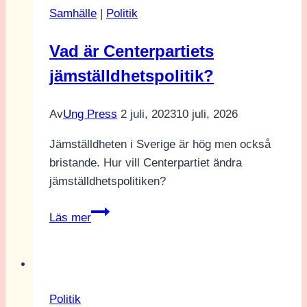
Samhälle
|
Politik
mot
mänskliga
Vad är Centerpartiets
rättigheter
jämställdhetspolitik?
Av
Ung Press
2 juli, 2023
10 juli, 2026
Jämställdheten i Sverige är hög men också
bristande. Hur vill Centerpartiet ändra
jämställdhetspolitiken?
Vad
Läs mer
är
Centerpartiets
jämställdhetspolitik?
Politik