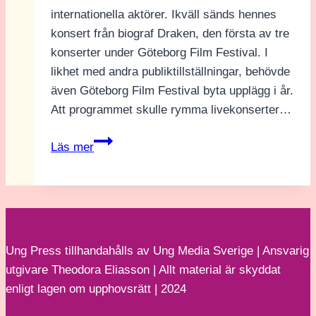
internationella aktörer. Ikväll sänds hennes
konsert från biograf Draken, den första av tre
konserter under Göteborg Film Festival. I
likhet med andra publiktillställningar, behövde
även Göteborg Film Festival byta upplägg i år.
Att programmet skulle rymma livekonserter…
21-
Läs mer
åriga
Esther
inleder
filmfestivalens
konsertprogram
Ung Press tillhandahålls av Ung Media Sverige | Ansvarig
utgivare Theodora Eliasson | Allt material är skyddat
enligt lagen om upphovsrätt | 2024