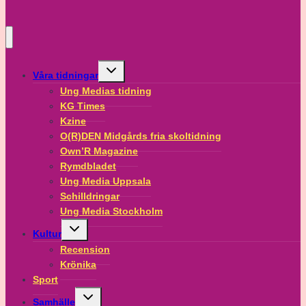
Toggle
Våra tidningar
child
menu
Ung Medias tidning
KG Times
Kzine
O(R)DEN Midgårds fria skoltidning
Own’R Magazine
Rymdbladet
Ung Media Uppsala
Schilldringar
Ung Media Stockholm
Toggle
Kultur
child
menu
Recension
Krönika
Sport
Toggle
Samhälle
child