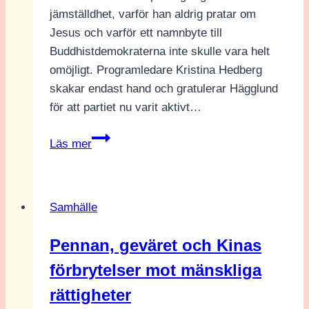
jämställdhet, varför han aldrig pratar om
Jesus och varför ett namnbyte till
Buddhistdemokraterna inte skulle vara helt
omöjligt. Programledare Kristina Hedberg
skakar endast hand och gratulerar Hägglund
för att partiet nu varit aktivt…
Göran
Läs mer
Hägglund
(KD)
om
Samhälle
pappamånader:
”Jag
Pennan, geväret och Kinas
vill
förbrytelser mot mänskliga
inte
kränga
rättigheter
på