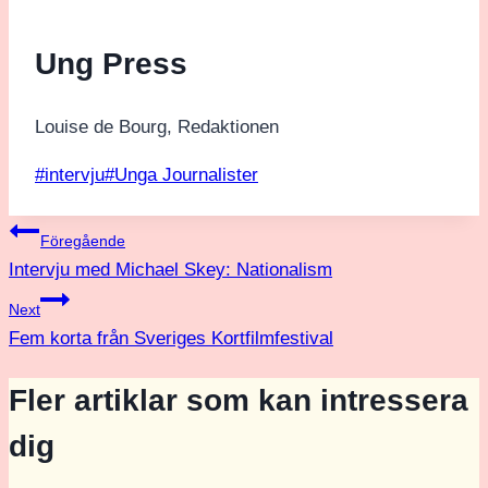
Ung Press
Louise de Bourg, Redaktionen
Post
#
intervju
#
Unga Journalister
Tags:
Inläggsnavigering
Föregående
Intervju med Michael Skey: Nationalism
Next
Fem korta från Sveriges Kortfilmfestival
Fler artiklar som kan intressera
dig