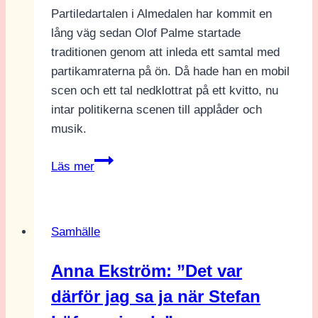
Partiledartalen i Almedalen har kommit en
lång väg sedan Olof Palme startade
traditionen genom att inleda ett samtal med
partikamraterna på ön. Då hade han en mobil
scen och ett tal nedklottrat på ett kvitto, nu
intar politikerna scenen till applåder och
musik.
Rankning
Läs mer
och
analys
av
Samhälle
partiledarnas
gå-
Anna Ekström: ”Det var
på
därför jag sa ja när Stefan
låtar
från