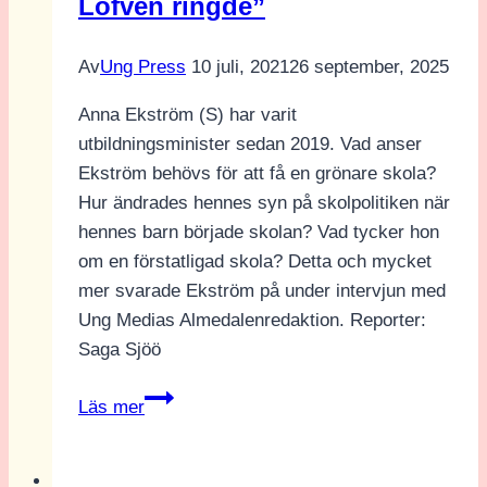
Löfven ringde”
Almedalen
2025
Av
Ung Press
10 juli, 2021
26 september, 2025
Anna Ekström (S) har varit
utbildningsminister sedan 2019. Vad anser
Ekström behövs för att få en grönare skola?
Hur ändrades hennes syn på skolpolitiken när
hennes barn började skolan? Vad tycker hon
om en förstatligad skola? Detta och mycket
mer svarade Ekström på under intervjun med
Ung Medias Almedalenredaktion. Reporter:
Saga Sjöö
Anna
Läs mer
Ekström:
”Det
var