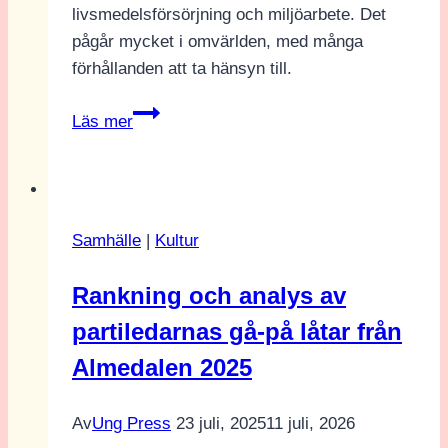
livsmedelsförsörjning och miljöarbete. Det
pågår mycket i omvärlden, med många
förhållanden att ta hänsyn till.
Folk
Läs mer
och
Försvar:
Ungas
roll
Samhälle
|
Kultur
i
ett
Rankning och analys av
starkare
partiledarnas gå-på låtar från
Sverige
Almedalen 2025
Av
Ung Press
23 juli, 2025
11 juli, 2026