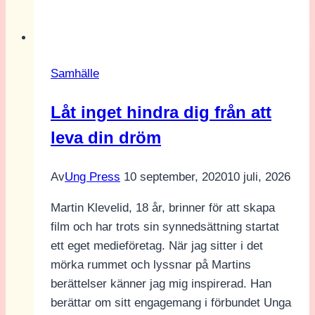
åring
från
Göteborg:
Sluta
Samhälle
säg
att
Låt inget hindra dig från att
vi
leva din dröm
är
framtiden,
ge
Av
Ung Press
10 september, 2020
10 juli, 2026
oss
Martin Klevelid, 18 år, brinner för att skapa
makt
film och har trots sin synnedsättning startat
nu!
ett eget medieföretag. När jag sitter i det
mörka rummet och lyssnar på Martins
berättelser känner jag mig inspirerad. Han
berättar om sitt engagemang i förbundet Unga