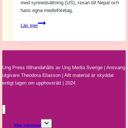
med synnedsättning (US), resan till Nepal och
hans egna medieföretag.
Låt
Läs mer
inget
hindra
dig
från
att
Ung Press tillhandahålls av Ung Media Sverige | Ansvarig
leva
utgivare Theodora Eliasson | Allt material är skyddat
din
enligt lagen om upphovsrätt | 2024
dröm
Toggle
Våra tidningar
child