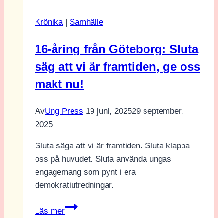
därför
Krönika
|
Samhälle
jag
sa
16-åring från Göteborg: Sluta
ja
säg att vi är framtiden, ge oss
när
Stefan
makt nu!
Löfven
ringde”
Av
Ung Press
19 juni, 2025
29 september,
2025
Sluta säga att vi är framtiden. Sluta klappa
oss på huvudet. Sluta använda ungas
engagemang som pynt i era
demokratiutredningar.
16-
Läs mer