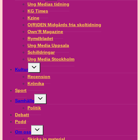
menu
Ung Medias tidning
KG Times
Kzine
O(R)DEN Midgårds fria skoltidning
Own’R Magazine
Rymdbladet
Ung Media Uppsala
Schilldringar
Ung Media Stockholm
Toggle
Kultur
child
menu
Recension
Krönika
Sport
Toggle
Samhälle
child
menu
Politik
Debatt
Podd
Toggle
Om oss
child
menu
Skicka in material