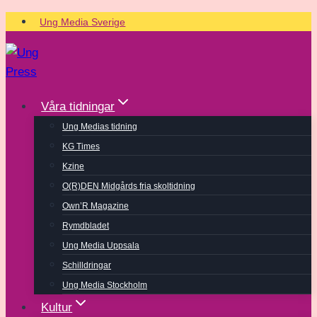
Skip
Ung Media Sverige
to
content
Våra tidningar
Ung Medias tidning
KG Times
Kzine
O(R)DEN Midgårds fria skoltidning
Own’R Magazine
Rymdbladet
Ung Media Uppsala
Schilldringar
Ung Media Stockholm
Kultur