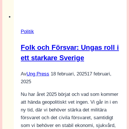
och
högerextremismen
–
ett
Politik
panelsamtal
om
Folk och Försvar: Ungas roll i
kvinnors
ett starkare Sverige
rättigheter
Av
Ung Press
18 februari, 2025
17 februari,
2025
Nu har året 2025 börjat och vad som kommer
att hända geopolitiskt vet ingen. Vi går in i en
ny tid, där vi behöver stärka det militära
försvaret och det civila försvaret, samtidigt
som vi behöver en stabil ekonomi, sjukvård,