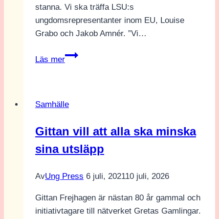
stanna. Vi ska träffa LSU:s
ungdomsrepresentanter inom EU, Louise
Grabo och Jakob Amnér. ”Vi…
Intervju
Läs mer
med
LSU:s
ungdomsrepresentanter
Samhälle
inom
EU
Gittan vill att alla ska minska
på
sina utsläpp
Järvaveckan
Av
Ung Press
6 juli, 2021
10 juli, 2026
Gittan Frejhagen är nästan 80 år gammal och
initiativtagare till nätverket Gretas Gamlingar.