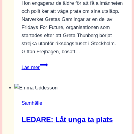
Hon engagerar de äldre för att få allmänheten
och politiker att våga prata om sina utsläpp.
Nätverket Gretas Gamlingar är en del av
Fridays For Future, organisationen som
startades efter att Greta Thunberg börjat
strejka utanför riksdagshuset i Stockholm.
Gittan Frejhagen, bosatt…
Gittan
Läs mer
vill
att
alla
ska
Samhälle
minska
sina
LEDARE: Låt unga ta plats
utsläpp