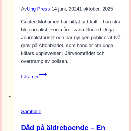
Av
Ung Press
14 juni, 2024
1 oktober, 2025
Guuled Mohamed har hittat sitt kall – han ska
bli journalist. Förra året vann Guuled Unga
Journalistpriset och har nyligen publicerat två
gräv på Aftonbladet, som handlar om unga
killars upplevelser i Järvaområdet och
övertramp av polisen.
Unga
Läs mer
journalister:
Guuled
Mohamed
Samhälle
Dåd på äldreboende – En