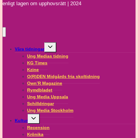
enligt lagen om upphovsrätt | 2024
Toggle
Våra tidningar
child
menu
Ung Medias tidning
KG Times
Kzine
O(R)DEN Midgårds fria skoltidning
Own’R Magazine
Rymdbladet
Ung Media Uppsala
Schilldringar
Ung Media Stockholm
Toggle
Kultur
child
menu
Recension
Krönika