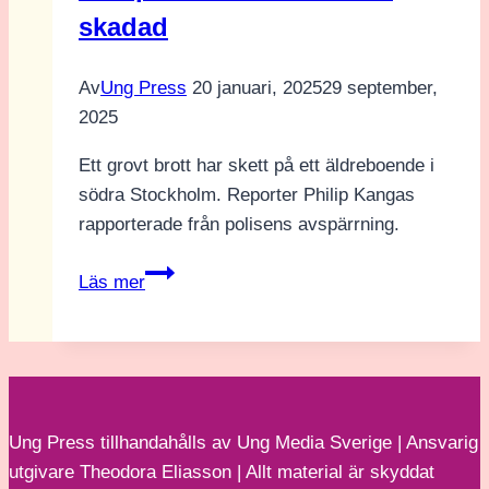
skadad
Av
Ung Press
20 januari, 2025
29 september,
2025
Ett grovt brott har skett på ett äldreboende i
södra Stockholm. Reporter Philip Kangas
rapporterade från polisens avspärrning.
Dåd
Läs mer
på
äldreboende
–
En
skadad
Ung Press tillhandahålls av Ung Media Sverige | Ansvarig
utgivare Theodora Eliasson | Allt material är skyddat