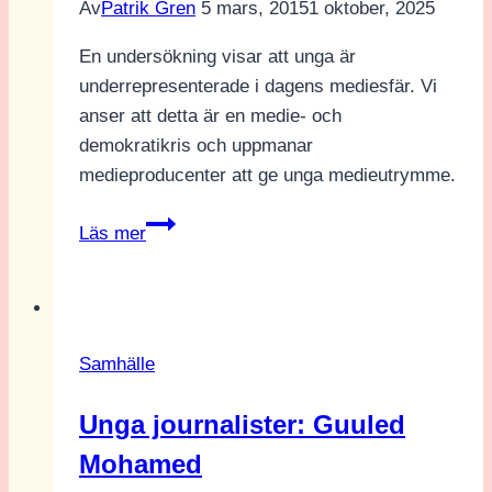
Av
Patrik Gren
5 mars, 2015
1 oktober, 2025
En undersökning visar att unga är
underrepresenterade i dagens mediesfär. Vi
anser att detta är en medie- och
demokratikris och uppmanar
medieproducenter att ge unga medieutrymme.
LEDARE:
Läs mer
Låt
unga
ta
plats
Samhälle
Unga journalister: Guuled
Mohamed