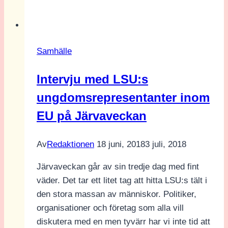
hos
Försvarsmakten
–
Samhälle
Fler
ska
Intervju med LSU:s
klara
ungdomsrepresentanter inom
mönstring
EU på Järvaveckan
Av
Redaktionen
18 juni, 2018
3 juli, 2018
Järvaveckan går av sin tredje dag med fint
väder. Det tar ett litet tag att hitta LSU:s tält i
den stora massan av människor. Politiker,
organisationer och företag som alla vill
diskutera med en men tyvärr har vi inte tid att