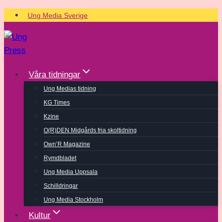
Skip
Ung Media Sverige
to
content
Våra tidningar
Ung Medias tidning
KG Times
Kzine
O(R)DEN Midgårds fria skoltidning
Own’R Magazine
Rymdbladet
Ung Media Uppsala
Schilldringar
Ung Media Stockholm
Kultur