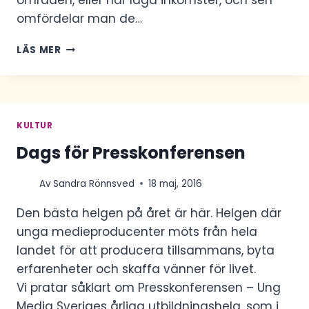
områden, eller har låga inkomster, och sen
omfördelar man de…
”VI
LÄS MER
ÄR
DE
ENDA
SOM
STÅR
KULTUR
FÖR
Dags för Presskonferensen
FRIHET
PÅ
RIKTIGT”
Av
Sandra Rönnsved
18 maj, 2016
Den bästa helgen på året är här. Helgen där
unga medieproducenter möts från hela
landet för att producera tillsammans, byta
erfarenheter och skaffa vänner för livet.
Vi pratar såklart om Presskonferensen – Ung
Media Sveriges årliga utbildningshelg, som i