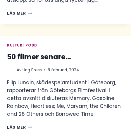
utsläpp. Så för oss unga tycker jag…
MILJÖ
LÄS MER
OCH
KLIMATPOLITIK
–
AXEL
HALLBERG
KULTUR
|
PODD
(GRÖN
50 filmer senare…
UNGDOM)
INTERVJUAS
I
Av
Ung Press
8 februari, 2024
PODDEN
UNG
Filip Lundin, skådespelarstudent i Göteborg,
I
rapporterar från Göteborgs Filmfestival. I
ALMEDALEN
detta avsnitt diskuteras Memory, Gasoline
Rainbow, Heartless; Me, Maryam, the Children
and 26 Others och Borrowed Time.
50
LÄS MER