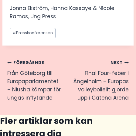
Jonna Ekström, Hanna Kassaye & Nicole
Ramos, Ung Press
Post
#
Presskonferensen
Tags:
Inläggsnavigering
FÖREGÅENDE
NEXT
Från Göteborg till
Final Four-feber i
Europaparlamentet
Ängelholm – Europas
– Niusha kämpar för
volleybollelit gjorde
ungas inflytande
upp i Catena Arena
Fler artiklar som kan
intressera dig