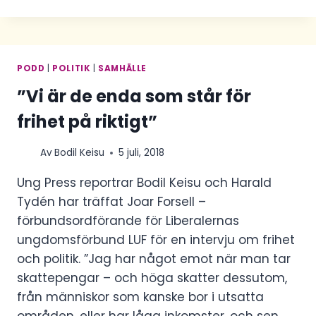
FILMER
SENARE…
PODD
|
POLITIK
|
SAMHÄLLE
”Vi är de enda som står för
frihet på riktigt”
Av
Bodil Keisu
5 juli, 2018
Ung Press reportrar Bodil Keisu och Harald
Tydén har träffat Joar Forsell –
förbundsordförande för Liberalernas
ungdomsförbund LUF för en intervju om frihet
och politik. ”Jag har något emot när man tar
skattepengar – och höga skatter dessutom,
från människor som kanske bor i utsatta