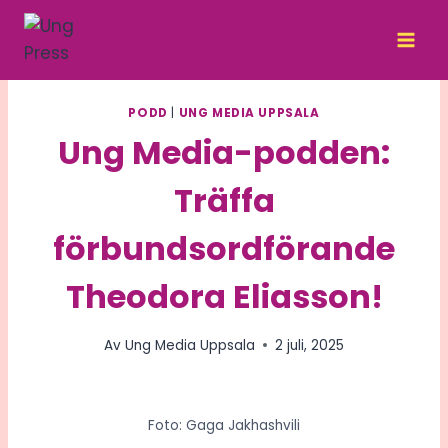
Skip
to
content
PODD
|
UNG MEDIA UPPSALA
Ung Media-podden:
Träffa
förbundsordförande
Theodora Eliasson!
Av
Ung Media Uppsala
2 juli, 2025
Foto: Gaga Jakhashvili