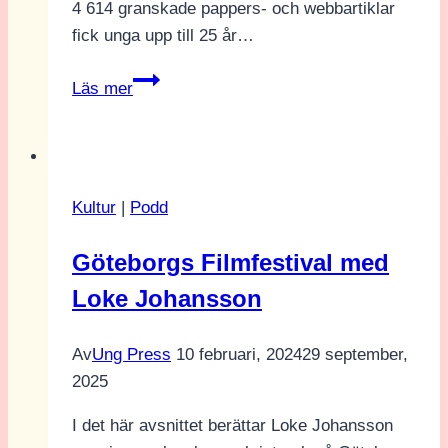
4 614 granskade pappers- och webbartiklar
fick unga upp till 25 år…
Vi
Läs mer
tar
tillbaka
vårt
medieutrymme
Kultur
|
Podd
Göteborgs Filmfestival med
Loke Johansson
Av
Ung Press
10 februari, 2024
29 september,
2025
I det här avsnittet berättar Loke Johansson