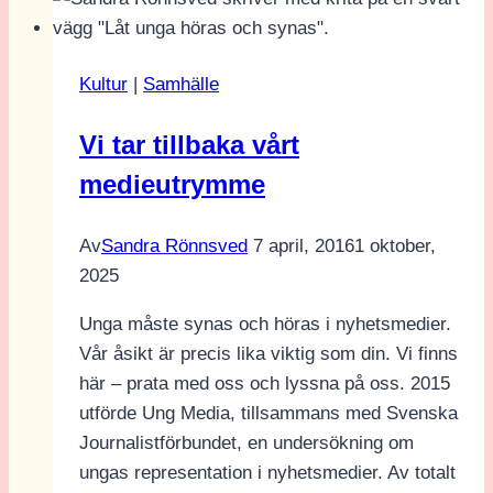
STHLM
MISC
&
Kultur
|
Samhälle
Seams
Vi tar tillbaka vårt
medieutrymme
Av
Sandra Rönnsved
7 april, 2016
1 oktober,
2025
Unga måste synas och höras i nyhetsmedier.
Vår åsikt är precis lika viktig som din. Vi finns
här – prata med oss och lyssna på oss. 2015
utförde Ung Media, tillsammans med Svenska
Journalistförbundet, en undersökning om
ungas representation i nyhetsmedier. Av totalt