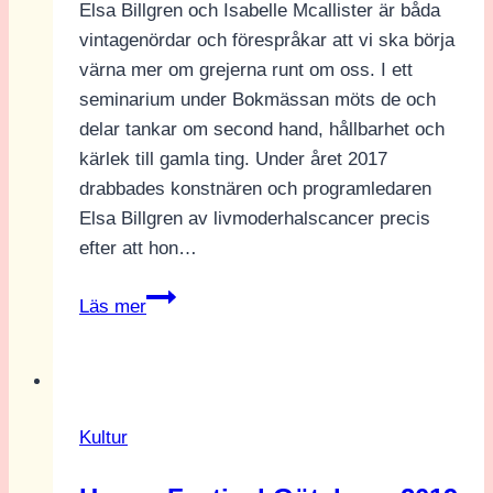
Elsa Billgren och Isabelle Mcallister är båda
vintagenördar och förespråkar att vi ska börja
värna mer om grejerna runt om oss. I ett
seminarium under Bokmässan möts de och
delar tankar om second hand, hållbarhet och
kärlek till gamla ting. Under året 2017
drabbades konstnären och programledaren
Elsa Billgren av livmoderhalscancer precis
efter att hon…
Vintage
Läs mer
och
husdrömmar
på
ö
Kultur