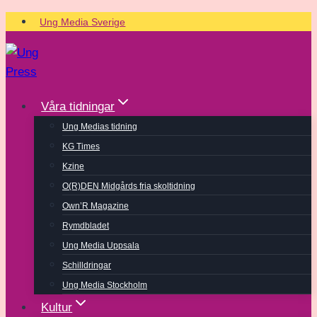
Skip
Ung Media Sverige
to
content
Våra tidningar
Ung Medias tidning
KG Times
Kzine
O(R)DEN Midgårds fria skoltidning
Own’R Magazine
Rymdbladet
Ung Media Uppsala
Schilldringar
Ung Media Stockholm
Kultur