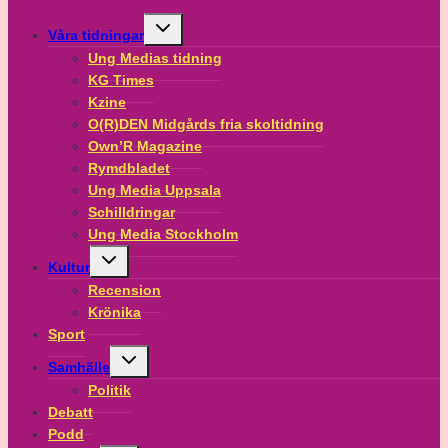
Toggle
Våra tidningar
child
menu
Ung Medias tidning
KG Times
Kzine
O(R)DEN Midgårds fria skoltidning
Own’R Magazine
Rymdbladet
Ung Media Uppsala
Schilldringar
Ung Media Stockholm
Toggle
Kultur
child
menu
Recension
Krönika
Sport
Toggle
Samhälle
child
menu
Politik
Debatt
Podd