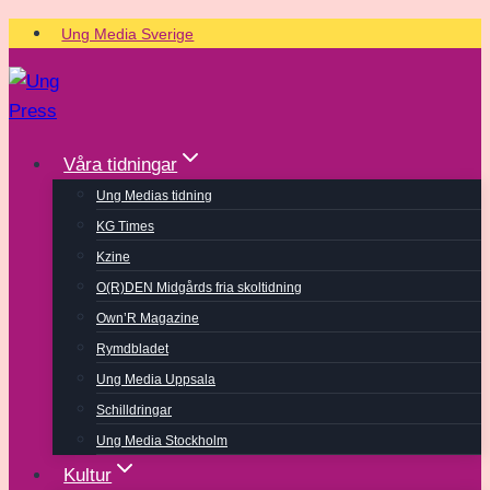
Skip
Ung Media Sverige
to
content
Våra tidningar
Ung Medias tidning
KG Times
Kzine
O(R)DEN Midgårds fria skoltidning
Own’R Magazine
Rymdbladet
Ung Media Uppsala
Schilldringar
Ung Media Stockholm
Kultur