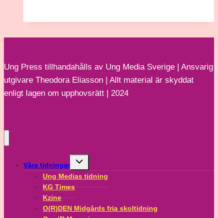
–
December
2025
Ung Press tillhandahålls av Ung Media Sverige | Ansvarig
utgivare Theodora Eliasson | Allt material är skyddat
enligt lagen om upphovsrätt | 2024
Toggle
Våra tidningar
child
menu
Ung Medias tidning
KG Times
Kzine
O(R)DEN Midgårds fria skoltidning