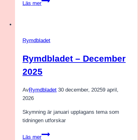
Rymdbladet
Läs mer
–
Febuari
2026
Rymdbladet
Rymdbladet – December
2025
Av
Rymdbladet
30 december, 2025
9 april,
2026
Skymning är januari upplagans tema som
tidningen utforskar
Rymdbladet
Läs mer