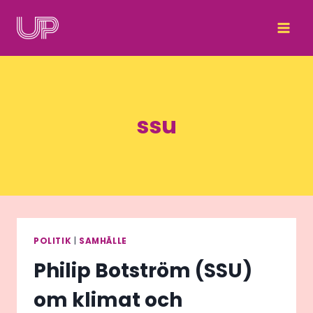
Skip
to
content
ssu
POLITIK
|
SAMHÄLLE
Philip Botström (SSU)
om klimat och