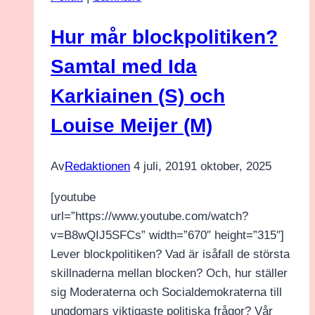
och
migration
Hur mår blockpolitiken?
Samtal med Ida
Karkiainen (S) och
Louise Meijer (M)
Av
Redaktionen
4 juli, 2019
1 oktober, 2025
[youtube
url=”https://www.youtube.com/watch?
v=B8wQIJ5SFCs” width=”670″ height=”315″]
Lever blockpolitiken? Vad är isåfall de största
skillnaderna mellan blocken? Och, hur ställer
sig Moderaterna och Socialdemokraterna till
ungdomars viktigaste politiska frågor? Vår