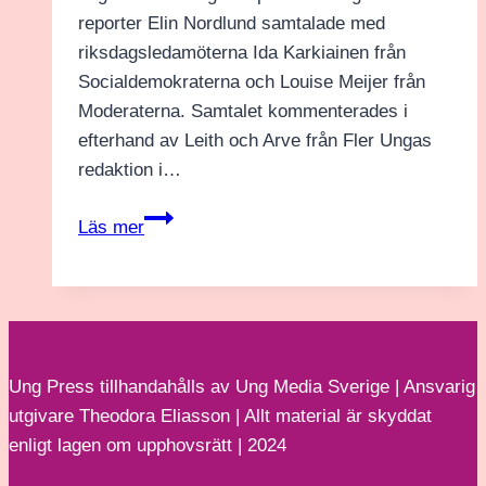
reporter Elin Nordlund samtalade med
riksdagsledamöterna Ida Karkiainen från
Socialdemokraterna och Louise Meijer från
Moderaterna. Samtalet kommenterades i
efterhand av Leith och Arve från Fler Ungas
redaktion i…
Hur
Läs mer
mår
blockpolitiken?
Samtal
med
Ida
Ung Press tillhandahålls av Ung Media Sverige | Ansvarig
Karkiainen
utgivare Theodora Eliasson | Allt material är skyddat
(S)
enligt lagen om upphovsrätt | 2024
och
Louise