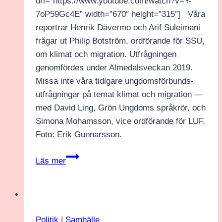
url=”https://www.youtube.com/watch?v=Y-
7oP59Gc4E” width=”670″ height=”315″] Våra
reportrar Henrik Dävermo och Arif Suleimani
frågar ut Philip Botström, ordförande för SSU,
om klimat och migration. Utfrågningen
genomfördes under Almedalsveckan 2019.
Missa inte våra tidigare ungdomsförbunds-
utfrågningar på temat klimat och migration —
med David Ling, Grön Ungdoms språkrör, och
Simona Mohamsson, vice ordförande för LUF.
Foto: Erik Gunnarsson.
Philip
Läs mer
Botström
(SSU)
om
klimat
Politik
|
Samhälle