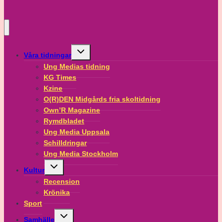
Meijer
(M)
Toggle
Våra tidningar
child
menu
Ung Medias tidning
KG Times
Kzine
O(R)DEN Midgårds fria skoltidning
Own’R Magazine
Rymdbladet
Ung Media Uppsala
Schilldringar
Ung Media Stockholm
Toggle
Kultur
child
menu
Recension
Krönika
Sport
Toggle
Samhälle
child