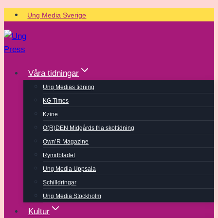
Skip
Ung Media Sverige
to
content
Våra tidningar
Ung Medias tidning
KG Times
Kzine
O(R)DEN Midgårds fria skoltidning
Own’R Magazine
Rymdbladet
Ung Media Uppsala
Schilldringar
Ung Media Stockholm
Kultur