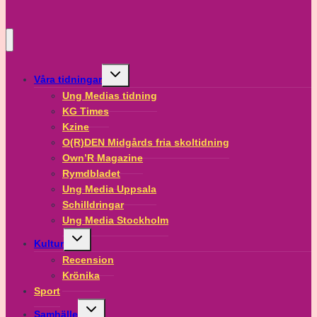
Toggle
Våra tidningar
child
menu
Ung Medias tidning
KG Times
Kzine
O(R)DEN Midgårds fria skoltidning
Own’R Magazine
Rymdbladet
Ung Media Uppsala
Schilldringar
Ung Media Stockholm
Toggle
Kultur
child
menu
Recension
Krönika
Sport
Toggle
Samhälle
child