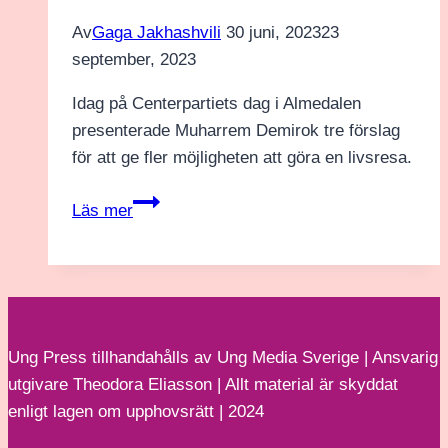
Av
Gaga Jakhashvili
30 juni, 2023
23
september, 2023
Idag på Centerpartiets dag i Almedalen
presenterade Muharrem Demirok tre förslag
för att ge fler möjligheten att göra en livsresa.
Centerpartiet:
Läs mer
Vill
ge
fler
möjlighet
att
Ung Press tillhandahålls av Ung Media Sverige | Ansvarig
göra
utgivare Theodora Eliasson | Allt material är skyddat
en
enligt lagen om upphovsrätt | 2024
livsresa