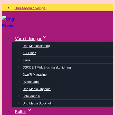
Skip
Ung Media Sverige
to
content
Våra tidningar
Ung Medias tidning
KG Times
Kzine
O(R)DEN Midgårds fria skoltidning
Own’R Magazine
Rymdbladet
Ung Media Uppsala
Schilldringar
Ung Media Stockholm
Kultur