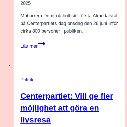
2025
Muharrem Demirok höll sitt första Almedalstal
på Centerpartiets dag onsdag den 28 juni inför
cirka 800 personer i publiken.
Centerpartiets
Läs mer
dag
i
Almedalen
Politik
Centerpartiet: Vill ge fler
möjlighet att göra en
livsresa