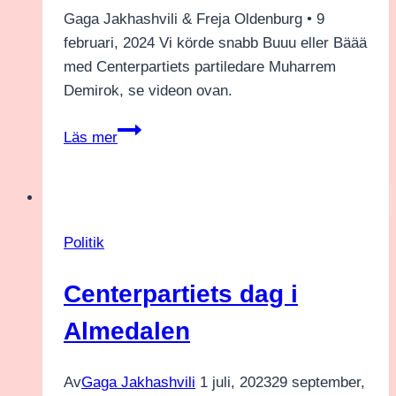
Gaga Jakhashvili & Freja Oldenburg • 9
februari, 2024 Vi körde snabb Buuu eller Bäää
med Centerpartiets partiledare Muharrem
Demirok, se videon ovan.
Buuu
Läs mer
eller
Bäää
med
Muharrem
Politik
Demirok
Centerpartiets dag i
Almedalen
Av
Gaga Jakhashvili
1 juli, 2023
29 september,