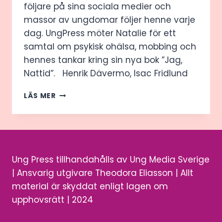
följare på sina sociala medier och
massor av ungdomar följer henne varje
dag. UngPress möter Natalie för ett
samtal om psykisk ohälsa, mobbing och
hennes tankar kring sin nya bok ”Jag,
Nattid”. Henrik Dävermo, Isac Fridlund
NATTID
LÄS MER
OM
PSYKISK
OHÄLSA,
MOBBNING
OCH
BOKSLÄPPET
Ung Press tillhandahålls av Ung Media Sverige
| Ansvarig utgivare Theodora Eliasson | Allt
material är skyddat enligt lagen om
upphovsrätt | 2024