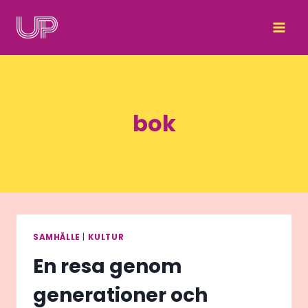
Skip
to
content
bok
SAMHÄLLE
|
KULTUR
En resa genom
generationer och