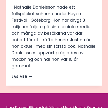
Nathalie Danielsson hade ett
fullspäckat schema under Heyou
Festival i Göteborg. Hon har drygt 3
miljoner följare på sina sociala medier
och många av besökarna var där
enbart för att träffa henne. Just nu är
hon aktuell med sin första bok. Nathalie
Danielssons uppväxt präglades av
mobbning och när hon var 10 år
gammal…
”MAN
LÄS MER
MÅSTE
GÖRA
SIN
GREJ
FÖR
ATT
Ung Press tillhandahålls av Ung Media Sverige