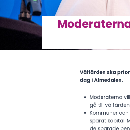
Moderaterna:
Välfärden ska prio
dag i Almedalen.
Moderaterna vil
gå till välfärd
Kommuner och re
sparat kapital.
de sparade penga