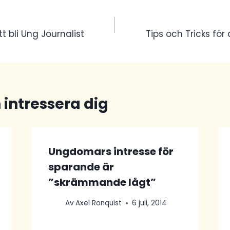
igering
tt bli Ung Journalist
Tips och Tricks för 
 intressera dig
Ungdomars intresse för
sparande är
”skrämmande lågt”
Av
Axel Ronquist
6 juli, 2014