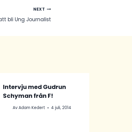
NEXT
att bli Ung Journalist
Intervju med Gudrun
Besök
Schyman från F!
förvän
Magda
Av
Adam Kedert
4 juli, 2014
tal
Av
Isa