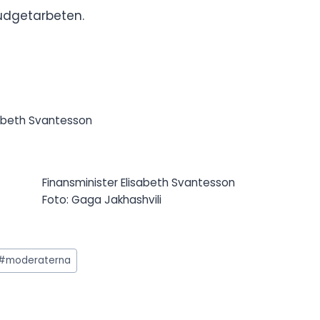
budgetarbeten.
isabeth Svantesson
Finansminister Elisabeth Svantesson
Foto: Gaga Jakhashvili
#
moderaterna