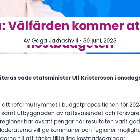
 Välfärden kommer att 
höstbudgeten
Av
Gaga Jakhashvili
• 30 juni, 2023
riteras sade statsminister Ulf Kristersson i onsd
l att reformutrymmet i budgetpropositionen för 2024
en samt utbyggnaden av rättsväsendet och försvaret
gioner har avsatt pengar när resultaten varit god
 Moderaterna vill ge kommuner och regioner möjlig
rna till att täcka tillfälliga kostnadsökningar.