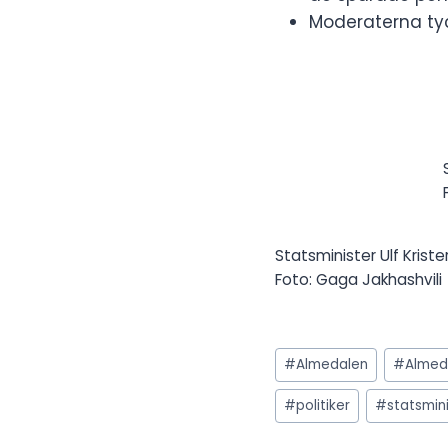
Moderaterna tyc
Statsminister Ulf Krist
Foto: Gaga Jakhashvili
Post
#
Almedalen
#
Almed
Tags:
#
politiker
#
statsmin