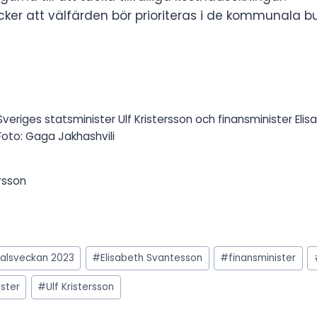
ker att välfärden bör prioriteras i de kommunala 
Sveriges statsminister Ulf Kristersson och finansminister El
Foto: Gaga Jakhashvili
ersson
alsveckan 2023
#
Elisabeth Svantesson
#
finansminister
ister
#
Ulf Kristersson