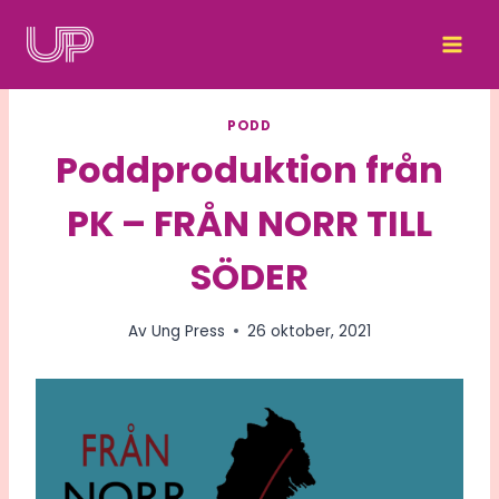
Skip
to
content
PODD
Poddproduktion från
PK – FRÅN NORR TILL
SÖDER
Av
Ung Press
26 oktober, 2021